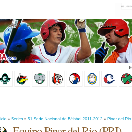
usuario
FOROS
PRONÓSTICOS
EN VIVO
CONTACTO
H
icio
»
Series
»
51 Serie Nacional de Béisbol 2011-2012
»
Pinar del Rio
Equipo Pinar del Rio (PRI)