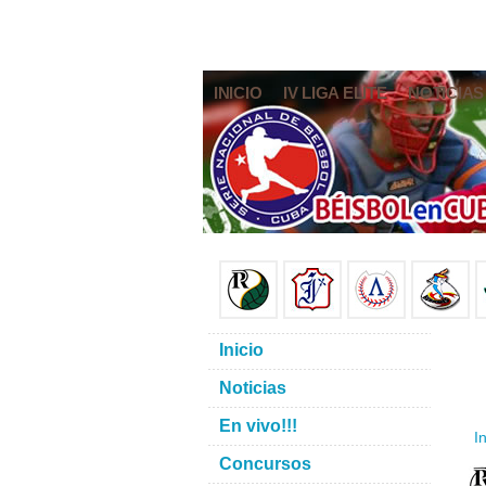
INICIO
IV LIGA ELITE
NOTICIAS
Inicio
Noticias
En vivo!!!
In
Concursos