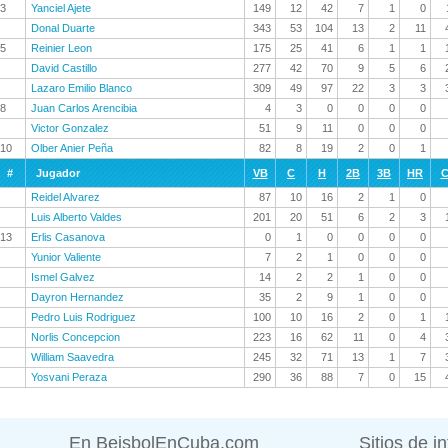
3
Yanciel Ajete
149
12
42
7
1
0
Donal Duarte
343
53
104
13
2
11
5
Reinier Leon
175
25
41
6
1
1
David Castillo
277
42
70
9
5
6
Lazaro Emilio Blanco
309
49
97
22
3
3
8
Juan Carlos Arencibia
4
3
0
0
0
0
Victor Gonzalez
51
9
11
0
0
0
10
Olber Anier Peña
82
8
19
2
0
1
#
Jugador
VB
C
H
2B
3B
HR
C
Reidel Alvarez
87
10
16
2
1
0
Luis Alberto Valdes
201
20
51
6
2
3
13
Erlis Casanova
0
1
0
0
0
0
Yunior Valiente
7
2
1
0
0
0
Ismel Galvez
14
2
2
1
0
0
Dayron Hernandez
35
2
9
1
0
0
Pedro Luis Rodriguez
100
10
16
2
0
1
Norlis Concepcion
223
16
62
11
0
4
William Saavedra
245
32
71
13
1
7
Yosvani Peraza
290
36
88
7
0
15
En BeisbolEnCuba.com
Sitios de i