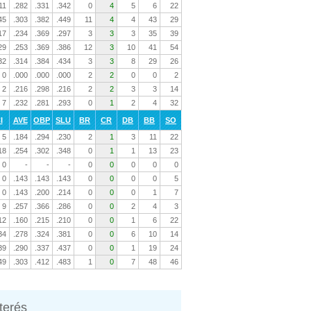
11
.282
.331
.342
0
4
5
6
22
45
.303
.382
.449
11
4
4
43
29
17
.234
.369
.297
3
3
3
35
39
29
.253
.369
.386
12
3
10
41
54
32
.314
.384
.434
3
3
8
29
26
0
.000
.000
.000
2
2
0
0
2
2
.216
.298
.216
2
2
3
3
14
7
.232
.281
.293
0
1
2
4
32
I
AVE
OBP
SLU
BR
CR
DB
BB
SO
5
.184
.294
.230
2
1
3
11
22
18
.254
.302
.348
0
1
1
13
23
0
-
-
-
0
0
0
0
0
0
.143
.143
.143
0
0
0
0
5
0
.143
.200
.214
0
0
0
1
7
9
.257
.366
.286
0
0
2
4
3
12
.160
.215
.210
0
0
1
6
22
34
.278
.324
.381
0
0
6
10
14
39
.290
.337
.437
0
0
1
19
24
49
.303
.412
.483
1
0
7
48
46
nterés