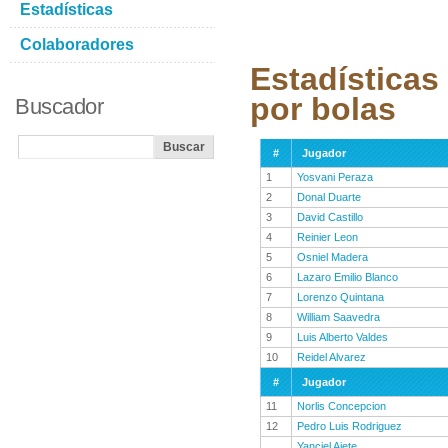
Estadísticas
Colaboradores
Estadísticas
por bolas
Buscador
#
Jugador
1
Yosvani Peraza
2
Donal Duarte
3
David Castillo
4
Reinier Leon
5
Osniel Madera
6
Lazaro Emilio Blanco
7
Lorenzo Quintana
8
William Saavedra
9
Luis Alberto Valdes
10
Reidel Alvarez
#
Jugador
11
Norlis Concepcion
12
Pedro Luis Rodriguez
Yanciel Ajete