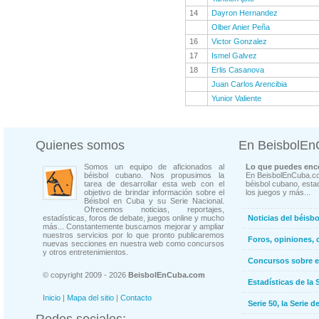
14
Dayron Hernandez
Olber Anier Peña
16
Victor Gonzalez
17
Ismel Galvez
18
Erlis Casanova
Juan Carlos Arencibia
Yunior Valiente
Quienes somos
En BeisbolE
Somos un equipo de aficionados al
Lo que puedes enco
béisbol cubano. Nos propusimos la
En BeisbolEnCuba.co
tarea de desarrollar esta web con el
béisbol cubano, estad
objetivo de brindar información sobre el
los juegos y más...
Béisbol en Cuba y su Serie Nacional.
Ofrecemos noticias, reportajes,
estadísticas, foros de debate, juegos online y mucho
Noticias del béisb
más... Constantemente buscamos mejorar y ampliar
nuestros servicios por lo que pronto publicaremos
Foros, opiniones, 
nuevas secciones en nuestra web como concursos
y otros entretenimientos.
Concursos sobre e
© copyright 2009 - 2026
BeisbolEnCuba.com
Estadísticas de la 
Inicio
|
Mapa del sitio
|
Contacto
Serie 50, la Serie d