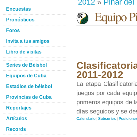
2012
»
Pinar del
Encuestas
Equipo Pin
Pronósticos
Foros
Invita a tus amigos
Libro de visitas
Clasificatori
Series de Béisbol
2011-2012
Equipos de Cuba
La etapa Clasificator
Estadios de béisbol
juegos por cada equipo
Provincias de Cuba
primeros equipos de l
Reportajes
días seguidos y se de
Artículos
Calendario
Subseries
Posicione
|
|
Records