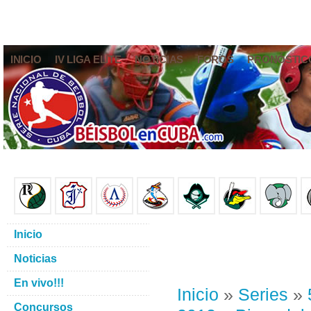
INICIO
IV LIGA ELITE
NOTICIAS
FOROS
PRONÓSTIC
Inicio
Noticias
En vivo!!!
Inicio
»
Series
»
Concursos