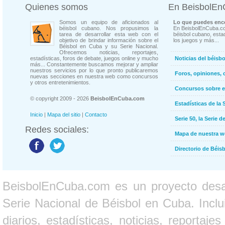
Quienes somos
En BeisbolE
Somos un equipo de aficionados al
Lo que puedes enco
béisbol cubano. Nos propusimos la
En BeisbolEnCuba.co
tarea de desarrollar esta web con el
béisbol cubano, estad
objetivo de brindar información sobre el
los juegos y más...
Béisbol en Cuba y su Serie Nacional.
Ofrecemos noticias, reportajes,
estadísticas, foros de debate, juegos online y mucho
Noticias del béisb
más... Constantemente buscamos mejorar y ampliar
nuestros servicios por lo que pronto publicaremos
Foros, opiniones, 
nuevas secciones en nuestra web como concursos
y otros entretenimientos.
Concursos sobre e
© copyright 2009 - 2026
BeisbolEnCuba.com
Estadísticas de la 
Inicio
|
Mapa del sitio
|
Contacto
Serie 50, la Serie d
Redes sociales:
Mapa de nuestra 
Directorio de Béi
BeisbolEnCuba.com es un proyecto desarr
Serie Nacional de Béisbol en Cuba. Inclui
diarios, estadísticas, noticias, report