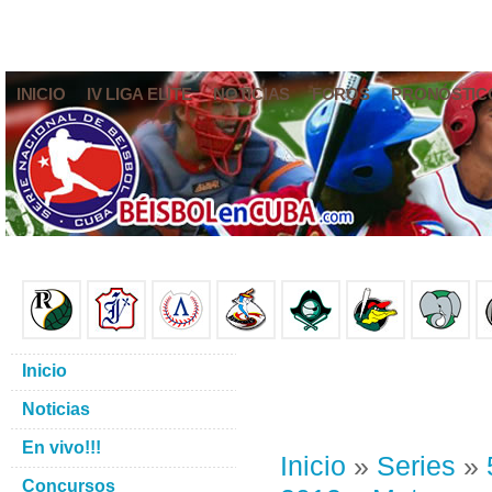
INICIO
IV LIGA ELITE
NOTICIAS
FOROS
PRONÓSTIC
Inicio
Noticias
En vivo!!!
Inicio
»
Series
»
Concursos