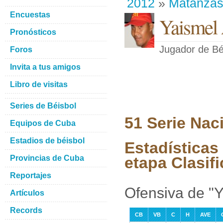
2012
»
Matanza
Encuestas
Yaismel 
Pronósticos
Jugador de Bé
Foros
Invita a tus amigos
Libro de visitas
Series de Béisbol
51 Serie Nac
Equipos de Cuba
Estadios de béisbol
Estadísticas
Provincias de Cuba
etapa Clasifi
Reportajes
Ofensiva de "Y
Artículos
Records
CB
VB
C
H
AVE