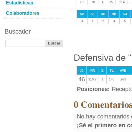
Estadísticas
81
70
4
15
.214
Colaboradores
SH
SF
DB
BB
SO
4
1
2
4
5
Buscador
Defensiva de "
JJ
INN
E
TL
AVE
46
210.2
1
146
.993
Posiciones:
Recepto
0 Comentarios
No hay comentarios 
¡Sé el primero en 