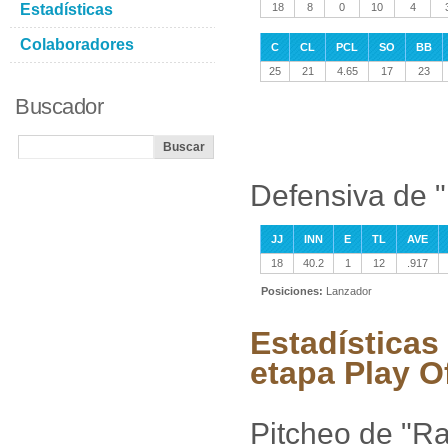
Estadísticas
18
8
0
10
4
Colaboradores
C
CL
PCL
SO
BB
25
21
4.65
17
23
Buscador
Defensiva de "
JJ
INN
E
TL
AVE
18
40.2
1
12
.917
Posiciones:
Lanzador
Estadísticas
etapa Play O
Pitcheo de "Ra