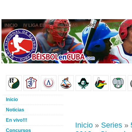
INICIO
IV LIGA ELITE
NOTICIAS
FOROS
PRONÓSTIC
Inicio
Noticias
En vivo!!!
Inicio
»
Series
»
Concursos