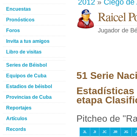
2012
»
Ciego de 
Encuestas
Raicel P
Pronósticos
Jugador de Bé
Foros
Invita a tus amigos
Libro de visitas
Series de Béisbol
51 Serie Nac
Equipos de Cuba
Estadios de béisbol
Estadísticas
Provincias de Cuba
etapa Clasifi
Reportajes
Pitcheo de "Ra
Artículos
Records
JL
JI
JC
JR
JG
J