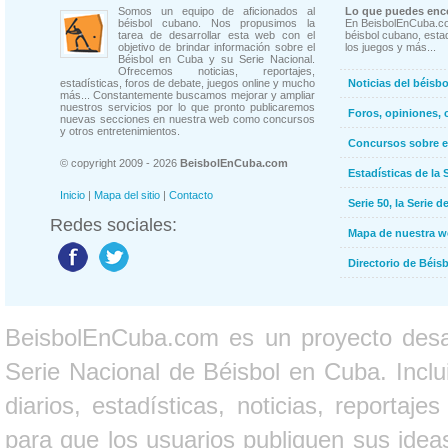
Somos un equipo de aficionados al
Lo que puedes enco
béisbol cubano. Nos propusimos la
En BeisbolEnCuba.co
tarea de desarrollar esta web con el
béisbol cubano, estad
objetivo de brindar información sobre el
los juegos y más...
Béisbol en Cuba y su Serie Nacional.
Ofrecemos noticias, reportajes,
estadísticas, foros de debate, juegos online y mucho
Noticias del béisb
más... Constantemente buscamos mejorar y ampliar
nuestros servicios por lo que pronto publicaremos
Foros, opiniones, 
nuevas secciones en nuestra web como concursos
y otros entretenimientos.
Concursos sobre e
© copyright 2009 - 2026
BeisbolEnCuba.com
Estadísticas de la 
Inicio
|
Mapa del sitio
|
Contacto
Serie 50, la Serie d
Redes sociales:
Mapa de nuestra 
Directorio de Béi
BeisbolEnCuba.com es un proyecto desarr
Serie Nacional de Béisbol en Cuba. Inclui
diarios, estadísticas, noticias, report
para que los usuarios publiquen sus ideas