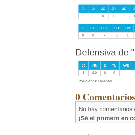
JL
JI
JC
JR
JG
J
1
0
0
1
0
C
CL
PCL
SO
BB
0
0
-
0
1
Defensiva de "
JJ
INN
E
TL
AVE
1
0.0
0
0
-
Posiciones:
Lanzador
0 Comentarios
No hay comentarios d
¡Sé el primero en 