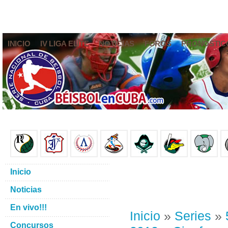
INICIO
IV LIGA ELITE
NOTICIAS
FOROS
PRONÓSTIC
Inicio
Noticias
En vivo!!!
Inicio
»
Series
»
Concursos