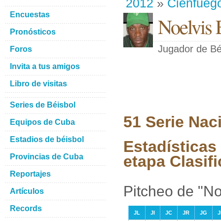
2012
»
Cienfueg
Encuestas
Noelvis 
Pronósticos
Jugador de Bé
Foros
Invita a tus amigos
Libro de visitas
Series de Béisbol
51 Serie Nac
Equipos de Cuba
Estadios de béisbol
Estadísticas
Provincias de Cuba
etapa Clasifi
Reportajes
Pitcheo de "No
Artículos
Records
JL
JI
JC
JR
JG
J