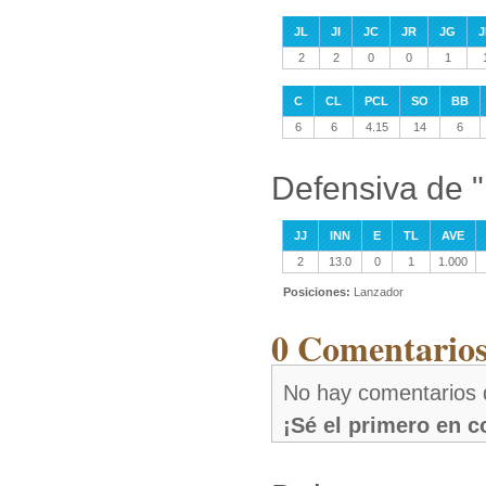
JL
JI
JC
JR
JG
J
2
2
0
0
1
C
CL
PCL
SO
BB
6
6
4.15
14
6
Defensiva de "
JJ
INN
E
TL
AVE
2
13.0
0
1
1.000
Posiciones:
Lanzador
0 Comentarios
No hay comentarios 
¡Sé el primero en 