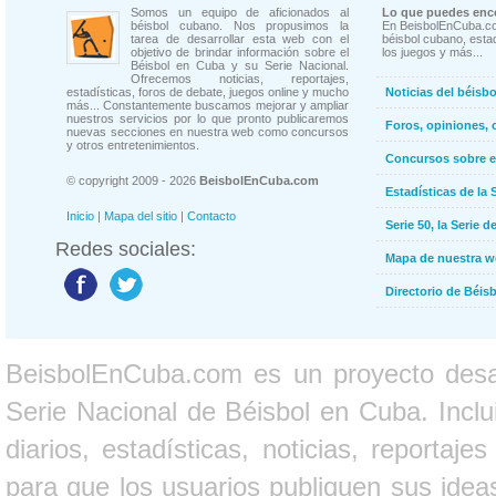
Somos un equipo de aficionados al
Lo que puedes enco
béisbol cubano. Nos propusimos la
En BeisbolEnCuba.co
tarea de desarrollar esta web con el
béisbol cubano, estad
objetivo de brindar información sobre el
los juegos y más...
Béisbol en Cuba y su Serie Nacional.
Ofrecemos noticias, reportajes,
estadísticas, foros de debate, juegos online y mucho
Noticias del béisb
más... Constantemente buscamos mejorar y ampliar
nuestros servicios por lo que pronto publicaremos
Foros, opiniones, 
nuevas secciones en nuestra web como concursos
y otros entretenimientos.
Concursos sobre e
© copyright 2009 - 2026
BeisbolEnCuba.com
Estadísticas de la 
Inicio
|
Mapa del sitio
|
Contacto
Serie 50, la Serie d
Redes sociales:
Mapa de nuestra 
Directorio de Béi
BeisbolEnCuba.com es un proyecto desarr
Serie Nacional de Béisbol en Cuba. Inclui
diarios, estadísticas, noticias, report
para que los usuarios publiquen sus ideas