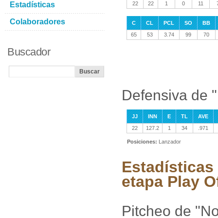
Estadísticas
22
22
1
0
11
Colaboradores
C
CL
PCL
SO
BB
65
53
3.74
99
70
Buscador
Defensiva de "
JJ
INN
E
TL
AVE
22
127.2
1
34
.971
Posiciones:
Lanzador
Estadísticas
etapa Play O
Pitcheo de "No