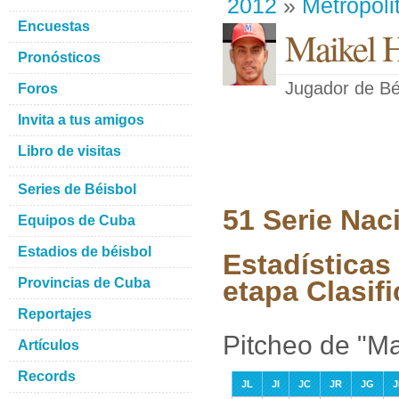
2012
»
Metropoli
Encuestas
Maikel H
Pronósticos
Jugador de Bé
Foros
Invita a tus amigos
Libro de visitas
Series de Béisbol
51 Serie Nac
Equipos de Cuba
Estadios de béisbol
Estadísticas
Provincias de Cuba
etapa Clasifi
Reportajes
Pitcheo de "Ma
Artículos
Records
JL
JI
JC
JR
JG
J