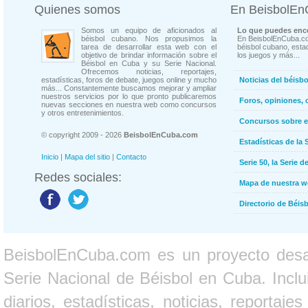
Quienes somos
En BeisbolE
Somos un equipo de aficionados al
Lo que puedes enco
béisbol cubano. Nos propusimos la
En BeisbolEnCuba.co
tarea de desarrollar esta web con el
béisbol cubano, estad
objetivo de brindar información sobre el
los juegos y más...
Béisbol en Cuba y su Serie Nacional.
Ofrecemos noticias, reportajes,
estadísticas, foros de debate, juegos online y mucho
Noticias del béisb
más... Constantemente buscamos mejorar y ampliar
nuestros servicios por lo que pronto publicaremos
Foros, opiniones, 
nuevas secciones en nuestra web como concursos
y otros entretenimientos.
Concursos sobre e
© copyright 2009 - 2026
BeisbolEnCuba.com
Estadísticas de la 
Inicio
|
Mapa del sitio
|
Contacto
Serie 50, la Serie d
Redes sociales:
Mapa de nuestra 
Directorio de Béi
BeisbolEnCuba.com es un proyecto desarr
Serie Nacional de Béisbol en Cuba. Inclui
diarios, estadísticas, noticias, report