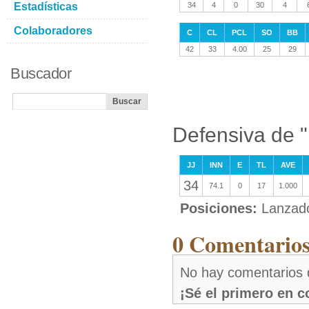
Estadísticas
34
4
0
30
4
Colaboradores
C
CL
PCL
SO
BB
42
33
4.00
25
29
Buscador
Defensiva de "
JJ
INN
E
TL
AVE
34
74.1
0
17
1.000
Posiciones:
Lanzad
0 Comentarios
No hay comentarios 
¡Sé el primero en 