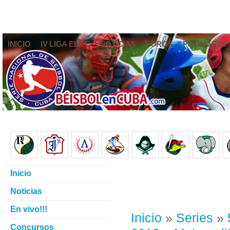
INICIO
IV LIGA ELITE
NOTICIAS
FOROS
PRONÓSTIC
Inicio
Noticias
En vivo!!!
Inicio
»
Series
»
Concursos