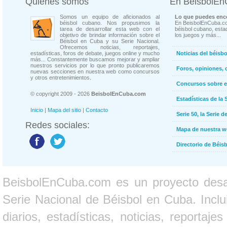
Quienes somos
En BeisbolE
Somos un equipo de aficionados al
Lo que puedes enco
béisbol cubano. Nos propusimos la
En BeisbolEnCuba.co
tarea de desarrollar esta web con el
béisbol cubano, estad
objetivo de brindar información sobre el
los juegos y más...
Béisbol en Cuba y su Serie Nacional.
Ofrecemos noticias, reportajes,
estadísticas, foros de debate, juegos online y mucho
Noticias del béisb
más... Constantemente buscamos mejorar y ampliar
nuestros servicios por lo que pronto publicaremos
Foros, opiniones, 
nuevas secciones en nuestra web como concursos
y otros entretenimientos.
Concursos sobre e
© copyright 2009 - 2026
BeisbolEnCuba.com
Estadísticas de la 
Inicio
|
Mapa del sitio
|
Contacto
Serie 50, la Serie d
Redes sociales:
Mapa de nuestra 
Directorio de Béi
BeisbolEnCuba.com es un proyecto desarr
Serie Nacional de Béisbol en Cuba. Inclui
diarios, estadísticas, noticias, report