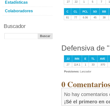
Estadísticas
27
22
1
5
7
1
Colaboradores
C
CL
PCL
SO
BB
81
77
6.06
45
38
Buscador
Defensiva de "
JJ
INN
E
TL
AVE
27
114.1
1
33
.970
Posiciones:
Lanzador
0 Comentarios
No hay comentarios 
¡Sé el primero en 