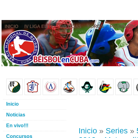
INICIO
IV LIGA ELITE
NOTICIAS
FOROS
PRONÓSTIC
Inicio
Noticias
En vivo!!!
Inicio
»
Series
»
Concursos