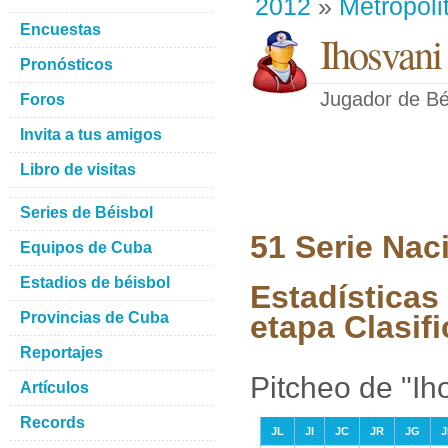
2012
»
Metropoli
Encuestas
Ihosvani
Pronósticos
Jugador de Bé
Foros
Invita a tus amigos
Libro de visitas
Series de Béisbol
51 Serie Nac
Equipos de Cuba
Estadios de béisbol
Estadísticas
Provincias de Cuba
etapa Clasifi
Reportajes
Pitcheo de "Ih
Artículos
Records
JL
JI
JC
JR
JG
J