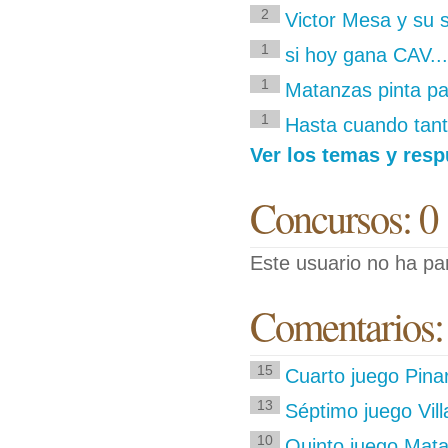
2
Victor Mesa y su 
1
si hoy gana CAV...
1
Matanzas pinta p
1
Hasta cuando tant
Ver los temas y resp
Concursos: 0
Este usuario no ha pa
Comentarios:
15
Cuarto juego Pinar
13
Séptimo juego Vil
10
Quinto juego Mata