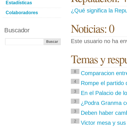
Estadísticas
¿Qué significa la Repu
Colaboradores
Noticias: 0
Buscador
Este usuario no ha env
Temas y respu
8
Comparacion entre
4
Rompe el partido 
3
En el Palacio de l
3
¿Podra Granma con
3
Deben haber cambi
2
Victor mesa y sus