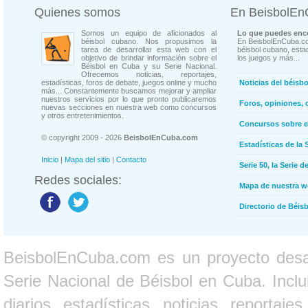
Quienes somos
En BeisbolE
Somos un equipo de aficionados al
Lo que puedes enco
béisbol cubano. Nos propusimos la
En BeisbolEnCuba.co
tarea de desarrollar esta web con el
béisbol cubano, estad
objetivo de brindar información sobre el
los juegos y más...
Béisbol en Cuba y su Serie Nacional.
Ofrecemos noticias, reportajes,
estadísticas, foros de debate, juegos online y mucho
Noticias del béisb
más... Constantemente buscamos mejorar y ampliar
nuestros servicios por lo que pronto publicaremos
Foros, opiniones, 
nuevas secciones en nuestra web como concursos
y otros entretenimientos.
Concursos sobre e
© copyright 2009 - 2026
BeisbolEnCuba.com
Estadísticas de la 
Inicio
|
Mapa del sitio
|
Contacto
Serie 50, la Serie d
Redes sociales:
Mapa de nuestra 
Directorio de Béi
BeisbolEnCuba.com es un proyecto desarr
Serie Nacional de Béisbol en Cuba. Inclui
diarios, estadísticas, noticias, report