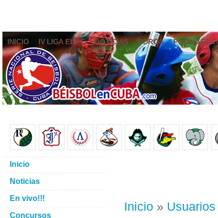
INICIO
IV LIGA ELITE
NOTICIAS
FOROS
PRONÓSTIC
Inicio
Noticias
En vivo!!!
Inicio
»
Usuarios
Concursos