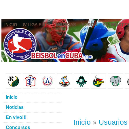
INICIO
IV LIGA ELITE
NOTICIAS
FOROS
PRONÓSTIC
Inicio
Noticias
En vivo!!!
Inicio
»
Usuarios
Concursos