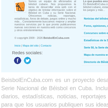
Somos un equipo de aficionados al
Lo que puedes enco
béisbol cubano. Nos propusimos la
En BeisbolEnCuba.co
tarea de desarrollar esta web con el
béisbol cubano, estad
objetivo de brindar información sobre el
los juegos y más...
Béisbol en Cuba y su Serie Nacional.
Ofrecemos noticias, reportajes,
estadísticas, foros de debate, juegos online y mucho
Noticias del béisb
más... Constantemente buscamos mejorar y ampliar
nuestros servicios por lo que pronto publicaremos
Foros, opiniones, 
nuevas secciones en nuestra web como concursos
y otros entretenimientos.
Concursos sobre e
© copyright 2009 - 2026
BeisbolEnCuba.com
Estadísticas de la 
Inicio
|
Mapa del sitio
|
Contacto
Serie 50, la Serie d
Redes sociales:
Mapa de nuestra 
Directorio de Béi
BeisbolEnCuba.com es un proyecto desarr
Serie Nacional de Béisbol en Cuba. Inclui
diarios, estadísticas, noticias, report
para que los usuarios publiquen sus ideas