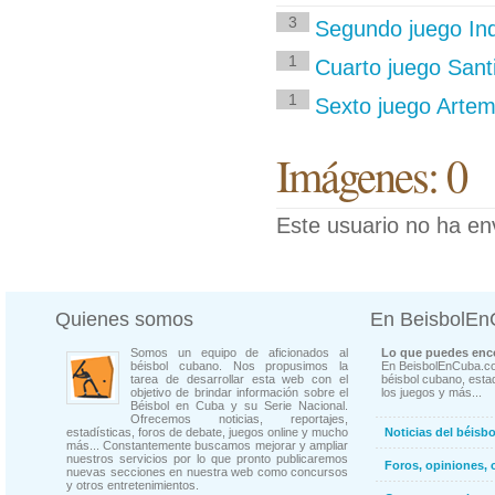
3
Segundo juego Indu
1
Cuarto juego Sant
1
Sexto juego Artem
Imágenes: 0
Este usuario no ha en
Quienes somos
En BeisbolE
Somos un equipo de aficionados al
Lo que puedes enco
béisbol cubano. Nos propusimos la
En BeisbolEnCuba.co
tarea de desarrollar esta web con el
béisbol cubano, estad
objetivo de brindar información sobre el
los juegos y más...
Béisbol en Cuba y su Serie Nacional.
Ofrecemos noticias, reportajes,
estadísticas, foros de debate, juegos online y mucho
Noticias del béisb
más... Constantemente buscamos mejorar y ampliar
nuestros servicios por lo que pronto publicaremos
Foros, opiniones, 
nuevas secciones en nuestra web como concursos
y otros entretenimientos.