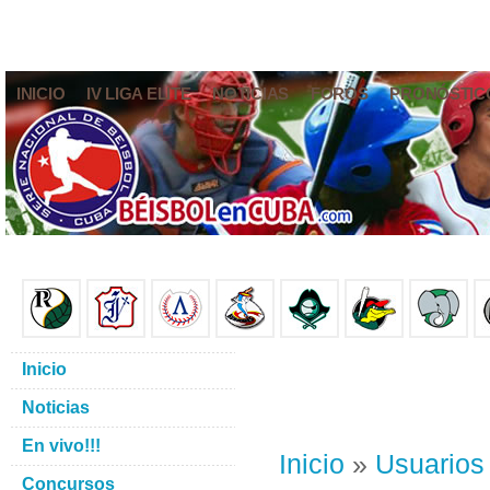
INICIO
IV LIGA ELITE
NOTICIAS
FOROS
PRONÓSTIC
Inicio
Noticias
En vivo!!!
Inicio
»
Usuarios
Concursos