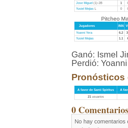
Jose Miguel
(1)-2B
1
Yusiel Mejias
L
0
Pitcheo M
Jugadores
INN
V
Yoanni Yera
6.2
3
Yusiel Mejias
1.1
Ganó: Ismel J
Perdió: Yoanni
Pronósticos 
A favor de Santi Spiritus
A fa
21
usuarios
0 Comentarios 
No hay comentarios 