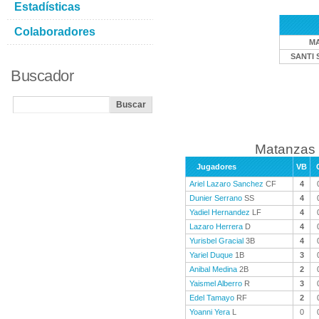
Estadísticas
Colaboradores
M
SANTI 
Buscador
Matanzas 
Jugadores
VB
Ariel Lazaro Sanchez
CF
4
Dunier Serrano
SS
4
Yadiel Hernandez
LF
4
Lazaro Herrera
D
4
Yurisbel Gracial
3B
4
Yariel Duque
1B
3
Anibal Medina
2B
2
Yaismel Alberro
R
3
Edel Tamayo
RF
2
Yoanni Yera
L
0