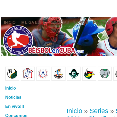
INICIO
IV LIGA ELITE
NOTICIAS
FOROS
PRONÓSTIC
Inicio
Noticias
En vivo!!!
Inicio
»
Series
»
Concursos