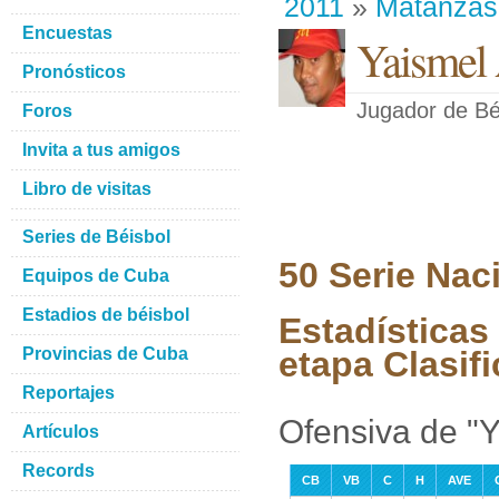
2011
»
Matanzas
Encuestas
Yaismel 
Pronósticos
Jugador de Bé
Foros
Invita a tus amigos
Libro de visitas
Series de Béisbol
50 Serie Nac
Equipos de Cuba
Estadios de béisbol
Estadísticas
Provincias de Cuba
etapa Clasifi
Reportajes
Ofensiva de "Y
Artículos
Records
CB
VB
C
H
AVE