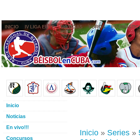
INICIO
IV LIGA ELITE
NOTICIAS
FOROS
PRONÓSTIC
Inicio
Noticias
En vivo!!!
Inicio
»
Series
»
Concursos