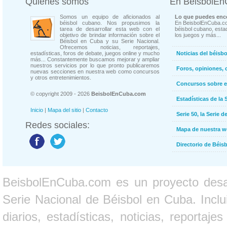
Quienes somos
En BeisbolE
Somos un equipo de aficionados al
Lo que puedes enco
béisbol cubano. Nos propusimos la
En BeisbolEnCuba.co
tarea de desarrollar esta web con el
béisbol cubano, estad
objetivo de brindar información sobre el
los juegos y más...
Béisbol en Cuba y su Serie Nacional.
Ofrecemos noticias, reportajes,
estadísticas, foros de debate, juegos online y mucho
Noticias del béisb
más... Constantemente buscamos mejorar y ampliar
nuestros servicios por lo que pronto publicaremos
Foros, opiniones, 
nuevas secciones en nuestra web como concursos
y otros entretenimientos.
Concursos sobre e
© copyright 2009 - 2026
BeisbolEnCuba.com
Estadísticas de la 
Inicio
|
Mapa del sitio
|
Contacto
Serie 50, la Serie d
Redes sociales:
Mapa de nuestra 
Directorio de Béi
BeisbolEnCuba.com es un proyecto desarr
Serie Nacional de Béisbol en Cuba. Inclui
diarios, estadísticas, noticias, report