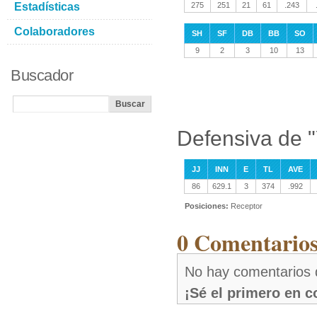
Estadísticas
275
251
21
61
.243
Colaboradores
SH
SF
DB
BB
SO
9
2
3
10
13
Buscador
Defensiva de "
JJ
INN
E
TL
AVE
86
629.1
3
374
.992
Posiciones:
Receptor
0 Comentarios
No hay comentarios 
¡Sé el primero en 