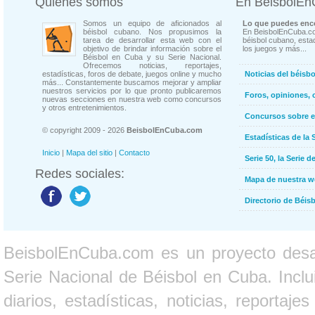
Quienes somos
En BeisbolE
Somos un equipo de aficionados al
Lo que puedes enco
béisbol cubano. Nos propusimos la
En BeisbolEnCuba.co
tarea de desarrollar esta web con el
béisbol cubano, estad
objetivo de brindar información sobre el
los juegos y más...
Béisbol en Cuba y su Serie Nacional.
Ofrecemos noticias, reportajes,
estadísticas, foros de debate, juegos online y mucho
Noticias del béisb
más... Constantemente buscamos mejorar y ampliar
nuestros servicios por lo que pronto publicaremos
Foros, opiniones, 
nuevas secciones en nuestra web como concursos
y otros entretenimientos.
Concursos sobre e
© copyright 2009 - 2026
BeisbolEnCuba.com
Estadísticas de la 
Inicio
|
Mapa del sitio
|
Contacto
Serie 50, la Serie d
Redes sociales:
Mapa de nuestra 
Directorio de Béi
BeisbolEnCuba.com es un proyecto desarr
Serie Nacional de Béisbol en Cuba. Inclui
diarios, estadísticas, noticias, report