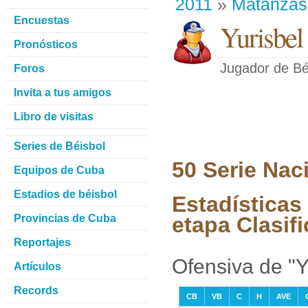
2011
»
Matanzas
Encuestas
Yurisbel
Pronósticos
Jugador de Bé
Foros
Invita a tus amigos
Libro de visitas
Series de Béisbol
50 Serie Nac
Equipos de Cuba
Estadios de béisbol
Estadísticas 
Provincias de Cuba
etapa Clasifi
Reportajes
Ofensiva de "Y
Artículos
Records
CB
VB
C
H
AVE