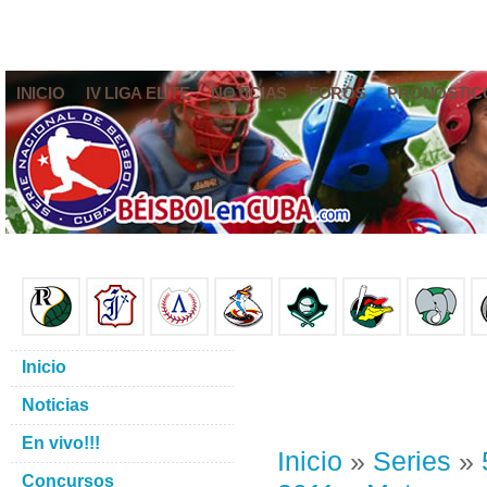
INICIO
IV LIGA ELITE
NOTICIAS
FOROS
PRONÓSTIC
Inicio
Noticias
En vivo!!!
Inicio
»
Series
»
Concursos