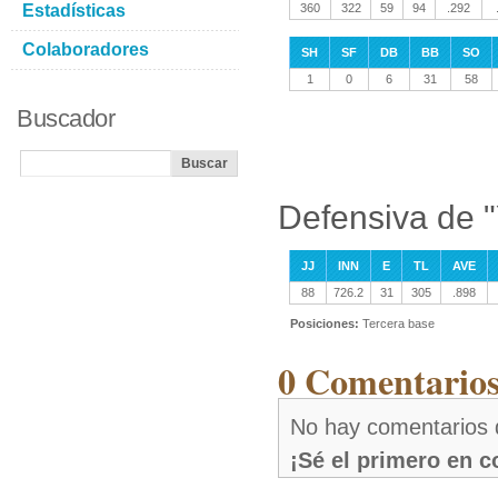
Estadísticas
360
322
59
94
.292
Colaboradores
SH
SF
DB
BB
SO
1
0
6
31
58
Buscador
Defensiva de "
JJ
INN
E
TL
AVE
88
726.2
31
305
.898
Posiciones:
Tercera base
0 Comentarios
No hay comentarios d
¡Sé el primero en 