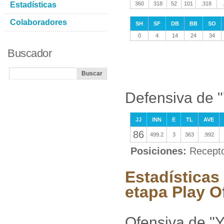
Estadísticas
360
318
52
101
.318
Colaboradores
SH
SF
DB
BB
SO
0
4
14
24
34
Buscador
Defensiva de "
JJ
INN
E
TL
AVE
86
499.2
3
363
.992
Posiciones:
Recept
Estadísticas
etapa Play O
Ofensiva de "Y