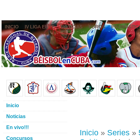
INICIO
IV LIGA ELITE
NOTICIAS
FOROS
PRONÓSTIC
Inicio
Noticias
En vivo!!!
Inicio
»
Series
»
Concursos