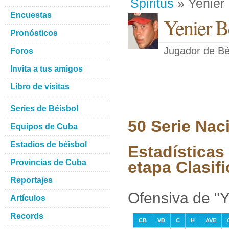
Spiritus
» Yenier 
Encuestas
Yenier B
Pronósticos
Jugador de Bé
Foros
Invita a tus amigos
Libro de visitas
Series de Béisbol
50 Serie Nac
Equipos de Cuba
Estadios de béisbol
Estadísticas
Provincias de Cuba
etapa Clasifi
Reportajes
Ofensiva de "Y
Artículos
Records
CB
VB
C
H
AVE