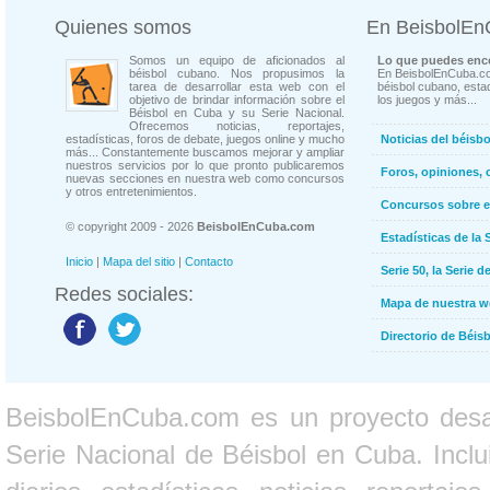
Quienes somos
En BeisbolE
Somos un equipo de aficionados al
Lo que puedes enco
béisbol cubano. Nos propusimos la
En BeisbolEnCuba.co
tarea de desarrollar esta web con el
béisbol cubano, estad
objetivo de brindar información sobre el
los juegos y más...
Béisbol en Cuba y su Serie Nacional.
Ofrecemos noticias, reportajes,
estadísticas, foros de debate, juegos online y mucho
Noticias del béisb
más... Constantemente buscamos mejorar y ampliar
nuestros servicios por lo que pronto publicaremos
Foros, opiniones, 
nuevas secciones en nuestra web como concursos
y otros entretenimientos.
Concursos sobre e
© copyright 2009 - 2026
BeisbolEnCuba.com
Estadísticas de la 
Inicio
|
Mapa del sitio
|
Contacto
Serie 50, la Serie d
Redes sociales:
Mapa de nuestra 
Directorio de Béi
BeisbolEnCuba.com es un proyecto desarr
Serie Nacional de Béisbol en Cuba. Inclui