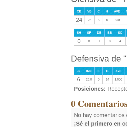
CB
VB
C
H
AVE
24
23
5
8
.348
SH
SF
DB
BB
SO
0
0
1
0
4
Defensiva de "
JJ
INN
E
TL
AVE
6
25.0
0
14
1.000
Posiciones:
Recept
0 Comentarios 
No hay comentarios d
¡Sé el primero en 