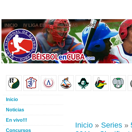
INICIO
IV LIGA ELITE
NOTICIAS
FOROS
PRONÓSTIC
Inicio
Noticias
En vivo!!!
Inicio
»
Series
»
Concursos