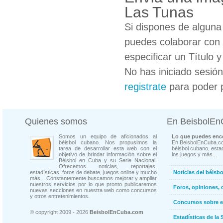
Las Tunas
Si dispones de algun
puedes colaborar con 
especificar un Título 
No has iniciado sesió
registrate
para poder 
Quienes somos
En BeisbolE
Somos un equipo de aficionados al
Lo que puedes enco
béisbol cubano. Nos propusimos la
En BeisbolEnCuba.co
tarea de desarrollar esta web con el
béisbol cubano, estad
objetivo de brindar información sobre el
los juegos y más...
Béisbol en Cuba y su Serie Nacional.
Ofrecemos noticias, reportajes,
estadísticas, foros de debate, juegos online y mucho
Noticias del béisb
más... Constantemente buscamos mejorar y ampliar
nuestros servicios por lo que pronto publicaremos
Foros, opiniones, 
nuevas secciones en nuestra web como concursos
y otros entretenimientos.
Concursos sobre e
© copyright 2009 - 2026
BeisbolEnCuba.com
Estadísticas de la 