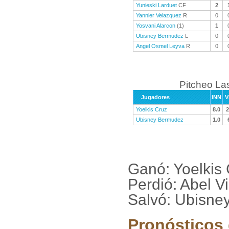
Yunieski Larduet
CF
2
Yannier Velazquez
R
0
Yosvani Alarcon
(1)
1
Ubisney Bermudez
L
0
Angel Osmel Leyva
R
0
Pitcheo La
Jugadores
INN
V
Yoelkis Cruz
8.0
2
Ubisney Bermudez
1.0
Ganó: Yoelkis
Perdió: Abel 
Salvó: Ubisne
Pronósticos 