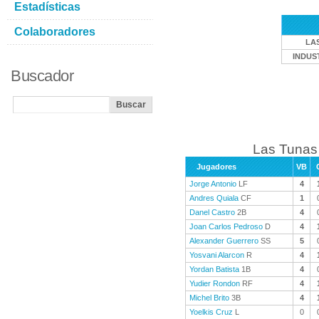
Estadísticas
Colaboradores
LA
INDUS
Buscador
Las Tunas 
Jugadores
VB
Jorge Antonio
LF
4
Andres Quiala
CF
1
Danel Castro
2B
4
Joan Carlos Pedroso
D
4
Alexander Guerrero
SS
5
Yosvani Alarcon
R
4
Yordan Batista
1B
4
Yudier Rondon
RF
4
Michel Brito
3B
4
Yoelkis Cruz
L
0