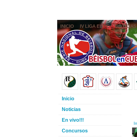
INICIO
IV LIGA ELITE
NOTICIAS
Inicio
Noticias
En vivo!!!
In
Concursos