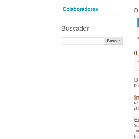
Colaboradores
D
Buscador
0
D
De
I
No
¡S
E
Si 
Tít
No 