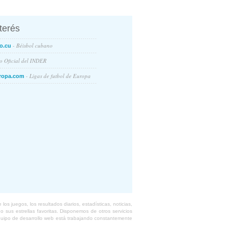
nterés
- Béisbol cubano
o.cu
io Oficial del INDER
- Ligas de futbol de Europa
ropa.com
s juegos, los resultados diarios, estadísticas, noticias,
 sus estrellas favoritas. Disponemos de otros servicios
equipo de desarrollo web está trabajando constantemente