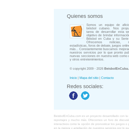
Quienes somos
Somos un equipo de afici
béisbol cubano. Nos prop
tarea de desarrollar esta w
objetivo de brindar informació
Béisbol en Cuba y su Serie 
Ofrecemos noticias, rep
estadísticas, foros de debate, juegos onli
más... Constantemente buscamos mejorar
nuestros servicios por lo que pronto pu
nuevas secciones en nuestra web como 
y otros entretenimientos.
© copyright 2009 - 2026
BeisbolEnCuba
Inicio
|
Mapa del sitio
|
Contacto
Redes sociales:
BeisbolEnCuba.com es un proyecto desarrollado con la ide
reportajes y mucho más. Ofrecemos un foro de discusión
interactivos como la opción de pronosticar los juegos 
en la mejora y ampliación de nuestros servicios por lo q