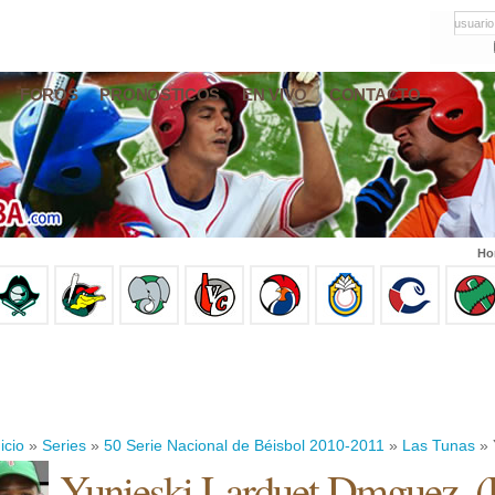
usuario
FOROS
PRONÓSTICOS
EN VIVO
CONTACTO
Ho
icio
»
Series
»
50 Serie Nacional de Béisbol 2010-2011
»
Las Tunas
» 
Yunieski Larduet Dmguez.
(