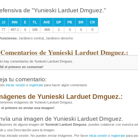
efensiva de "Yunieski Larduet Dmguez."
JJ
INN
E
TL
AVE
DP
PB
BR
CR
77
487.2
6
186
.968
2
0
0
0
Posiciones:
Jardinero central, Jardinero derecho
 Comentarios de Yunieski Larduet Dmguez.:
No hay comentarios de Yunieski Larduet Dmguez.
¡Sé el primero en comentar!
eja tu comentario:
bes
iniciar sesión
o
registrate
para hacer algún comentario.
mágenes de Yunieski Larduet Dmguez.:
 tenemos imágenes de Yunieski Larduet Dmguez.
é el primero en enviar una imagen!
nvía una imagen de Yunieski Larduet Dmguez.
dispones de alguna imagen de
Yunieski Larduet Dmguez.
puedes colaborar con nuestra web
ulo y una Descripción para la imagen.
has iniciado sesión. No puedes enviar imágenes. Por favor
inicia sesión
o
registrate
para pod