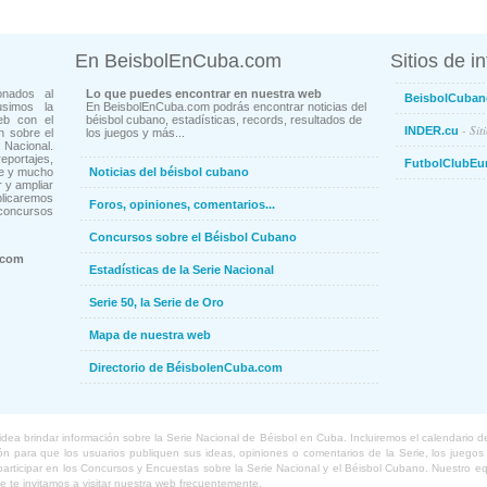
En BeisbolEnCuba.com
Sitios de i
onados al
Lo que puedes encontrar en nuestra web
BeisbolCuban
usimos la
En BeisbolEnCuba.com podrás encontrar noticias del
eb con el
béisbol cubano, estadísticas, records, resultados de
- Sit
INDER.cu
n sobre el
los juegos y más...
Nacional.
ortajes,
FutbolClubEu
ne y mucho
Noticias del béisbol cubano
 y ampliar
blicaremos
Foros, opiniones, comentarios...
concursos
Concursos sobre el Béisbol Cubano
.com
Estadísticas de la Serie Nacional
Serie 50, la Serie de Oro
Mapa de nuestra web
Directorio de BéisbolenCuba.com
a brindar información sobre la Serie Nacional de Béisbol en Cuba. Incluiremos el calendario de lo
 para que los usuarios publiquen sus ideas, opiniones o comentarios de la Serie, los juegos o
o participar en los Concursos y Encuestas sobre la Serie Nacional y el Béisbol Cubano. Nuestro 
ue te invitamos a visitar nuestra web frecuentemente.