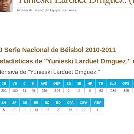
Jugador de Béisbol
del
Equipo Las Tunas
0 Serie Nacional de Béisbol 2010-2011
stadísticas de "Yunieski Larduet Dmguez." e
fensiva de "Yunieski Larduet Dmguez."
CB
VB
C
H
AVE
OBP
2B
3B
HR
TB
SLU
OPS
201
180
31
46
.256
.306
2
2
0
52
.289
.595
SH
SF
DB
BB
SO
BD
CPA
CIPA
VIEV
5
2
1
13
27
3
76
12
4