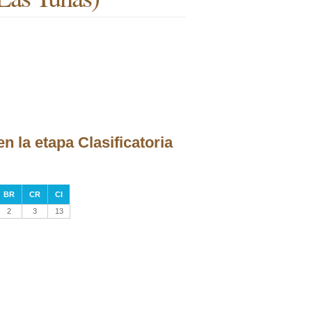
n la etapa Clasificatoria
BR
CR
CI
2
3
13