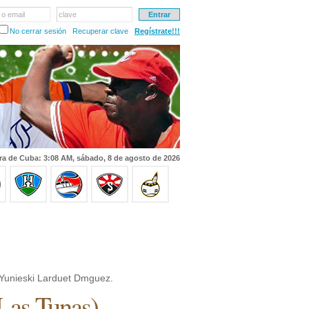
 o email
clave
No cerrar sesión
Recuperar clave
Regístrate!!!
ra de Cuba: 3:08 AM, sábado, 8 de agosto de 2026
Yunieski Larduet Dmguez.
Las Tunas
)