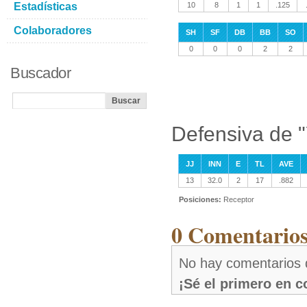
Estadísticas
10
8
1
1
.125
Colaboradores
SH
SF
DB
BB
SO
0
0
0
2
2
Buscador
Defensiva de 
JJ
INN
E
TL
AVE
13
32.0
2
17
.882
Posiciones:
Receptor
0 Comentarios
No hay comentarios 
¡Sé el primero en 