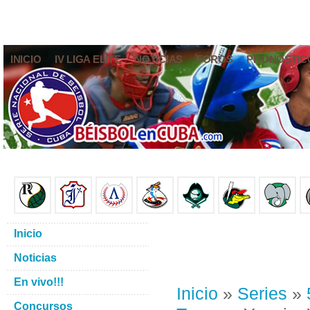
INICIO
IV LIGA ELITE
NOTICIAS
FOROS
PRONÓSTIC
Inicio
Noticias
En vivo!!!
Inicio
»
Series
»
Concursos