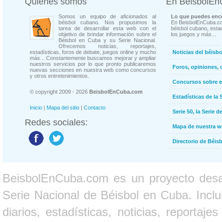
Quienes somos
En BeisbolE
Somos un equipo de aficionados al
Lo que puedes enco
béisbol cubano. Nos propusimos la
En BeisbolEnCuba.co
tarea de desarrollar esta web con el
béisbol cubano, estad
objetivo de brindar información sobre el
los juegos y más...
Béisbol en Cuba y su Serie Nacional.
Ofrecemos noticias, reportajes,
estadísticas, foros de debate, juegos online y mucho
Noticias del béisb
más... Constantemente buscamos mejorar y ampliar
nuestros servicios por lo que pronto publicaremos
Foros, opiniones, 
nuevas secciones en nuestra web como concursos
y otros entretenimientos.
Concursos sobre e
© copyright 2009 - 2026
BeisbolEnCuba.com
Estadísticas de la 
Inicio
|
Mapa del sitio
|
Contacto
Serie 50, la Serie d
Redes sociales:
Mapa de nuestra 
Directorio de Béi
BeisbolEnCuba.com es un proyecto desarr
Serie Nacional de Béisbol en Cuba. Inclui
diarios, estadísticas, noticias, report