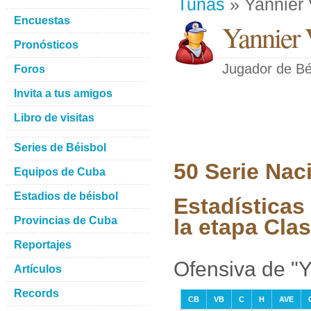
Tunas
» Yannier
Encuestas
Yannier 
Pronósticos
Jugador de Bé
Foros
Invita a tus amigos
Libro de visitas
Series de Béisbol
50 Serie Nac
Equipos de Cuba
Estadios de béisbol
Estadísticas
Provincias de Cuba
la etapa Clas
Reportajes
Ofensiva de "
Artículos
Records
CB
VB
C
H
AVE