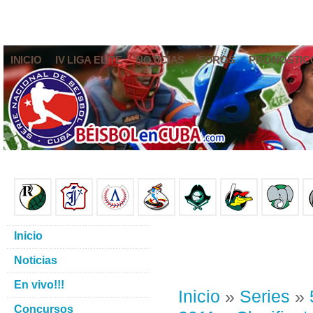
INICIO
IV LIGA ELITE
NOTICIAS
FOROS
PRONÓSTIC
Inicio
Noticias
En vivo!!!
Inicio
»
Series
»
Concursos