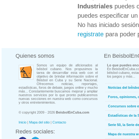
Industriales
puedes co
puedes especificar un 
No has iniciado sesió
registrate
para poder 
Quienes somos
En BeisbolE
Somos un equipo de aficionados al
Lo que puedes enco
béisbol cubano. Nos propusimos la
En BeisbolEnCuba.co
tarea de desarrollar esta web con el
béisbol cubano, estad
objetivo de brindar información sobre el
los juegos y más...
Béisbol en Cuba y su Serie Nacional.
Ofrecemos noticias, reportajes,
estadísticas, foros de debate, juegos online y mucho
Noticias del béisb
más... Constantemente buscamos mejorar y ampliar
nuestros servicios por lo que pronto publicaremos
Foros, opiniones, 
nuevas secciones en nuestra web como concursos
y otros entretenimientos.
Concursos sobre e
© copyright 2009 - 2026
BeisbolEnCuba.com
Estadísticas de la 
Inicio
|
Mapa del sitio
|
Contacto
Serie 50, la Serie d
Redes sociales:
Mapa de nuestra 