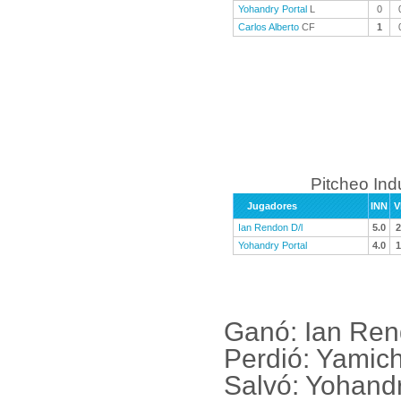
Yohandry Portal
L
0
Carlos Alberto
CF
1
Pitcheo Ind
Jugadores
INN
V
Ian Rendon D/l
5.0
2
Yohandry Portal
4.0
1
Ganó: Ian Ren
Perdió: Yamic
Salvó: Yohandr