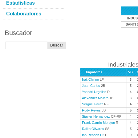
Estadísticas
Colaboradores
INDUS
SANTI 
Buscador
Industriales
Jugadores
VB
Irait Chirino
LF
3
Juan Carlos
2B
5
Yoandri Urgelles
D
4
Alexander Malleta
1B
3
Serguei Perez
RF
4
Rudy Reyes
3B
5
Stayler Hernandez
CF-RF
4
Frank Camilo Morejon
R
4
Raiko Olivares
SS
5
Ian Rendon D/l
L
0