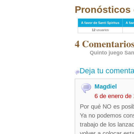
Pronósticos 
A favor de Santi Spiritus
A fav
12
usuarios
4 Comentarios 
Quinto juego Sant
Deja tu comenta
Magdiel
6 de enero de
Por qué NO es posib
Ya no podemos consul
trabajo de los lanza
volver a colocar est