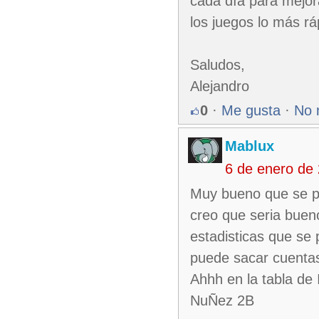
cada día para mejora
los juegos lo más rá
Saludos,
Alejandro
0
·
Me gusta
·
No 
Mablux
6 de enero de
Muy bueno que se pu
creo que seria bueno
estadisticas que se
puede sacar cuentas 
Ahhh en la tabla de 
NuÑez 2B