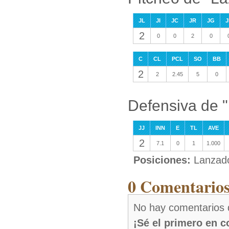
JL
JI
JC
JR
JG
J
2
0
0
2
0
C
CL
PCL
SO
BB
2
2
2.45
5
0
Defensiva de 
JJ
INN
E
TL
AVE
2
7.1
0
1
1.000
Posiciones:
Lanzad
0 Comentarios
No hay comentarios
¡Sé el primero en 