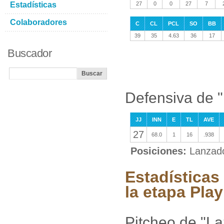
Estadísticas
27
0
0
27
7
Colaboradores
C
CL
PCL
SO
BB
39
35
4.63
36
17
Buscador
Defensiva de 
JJ
INN
E
TL
AVE
27
68.0
1
16
.938
Posiciones:
Lanzad
Estadísticas
la etapa Play
Pitcheo de "L