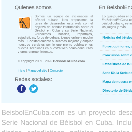
Quienes somos
En BeisbolE
Somos un equipo de aficionados al
Lo que puedes enco
béisbol cubano. Nos propusimos la
En BeisbolEnCuba.co
tarea de desarrollar esta web con el
béisbol cubano, estad
objetivo de brindar información sobre el
los juegos y más...
Béisbol en Cuba y su Serie Nacional.
Ofrecemos noticias, reportajes,
estadísticas, foros de debate, juegos online y mucho
Noticias del béisb
más... Constantemente buscamos mejorar y ampliar
nuestros servicios por lo que pronto publicaremos
Foros, opiniones, 
nuevas secciones en nuestra web como concursos
y otros entretenimientos.
Concursos sobre e
© copyright 2009 - 2026
BeisbolEnCuba.com
Estadísticas de la 
Inicio
|
Mapa del sitio
|
Contacto
Serie 50, la Serie d
Redes sociales:
Mapa de nuestra 
Directorio de Béi
BeisbolEnCuba.com es un proyecto desarr
Serie Nacional de Béisbol en Cuba. Inclui