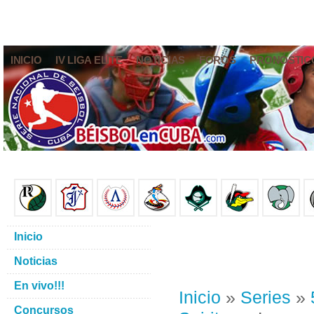
INICIO
IV LIGA ELITE
NOTICIAS
FOROS
PRONÓSTIC
Inicio
Noticias
En vivo!!!
Inicio
»
Series
»
Concursos