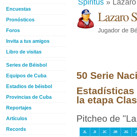
Spiritus
» Lazaro
Encuestas
Lazaro S
Pronósticos
Jugador de Bé
Foros
Invita a tus amigos
Libro de visitas
Series de Béisbol
50 Serie Nac
Equipos de Cuba
Estadios de béisbol
Estadísticas
Provincias de Cuba
la etapa Clas
Reportajes
Pitcheo de "L
Artículos
Records
JL
JI
JC
JR
JG
J