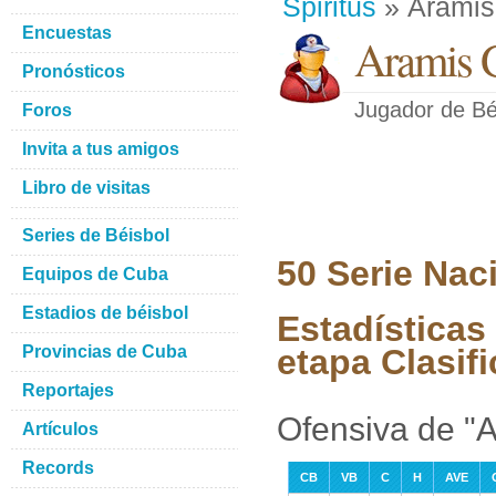
Spiritus
» Aramis
Encuestas
Aramis 
Pronósticos
Jugador de Bé
Foros
Invita a tus amigos
Libro de visitas
Series de Béisbol
50 Serie Nac
Equipos de Cuba
Estadios de béisbol
Estadísticas
Provincias de Cuba
etapa Clasifi
Reportajes
Ofensiva de "
Artículos
Records
CB
VB
C
H
AVE