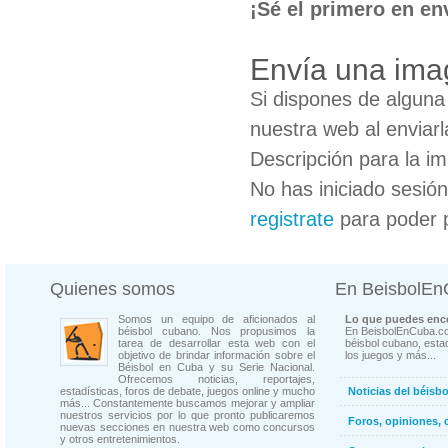
¡Sé el primero en en
Envía una ima
Si dispones de algun
nuestra web al enviarl
Descripción para la i
No has iniciado sesió
registrate
para poder 
Quienes somos
En BeisbolE
Somos un equipo de aficionados al
Lo que puedes enco
béisbol cubano. Nos propusimos la
En BeisbolEnCuba.co
tarea de desarrollar esta web con el
béisbol cubano, estad
objetivo de brindar información sobre el
los juegos y más...
Béisbol en Cuba y su Serie Nacional.
Ofrecemos noticias, reportajes,
estadísticas, foros de debate, juegos online y mucho
Noticias del béisb
más... Constantemente buscamos mejorar y ampliar
nuestros servicios por lo que pronto publicaremos
Foros, opiniones, 
nuevas secciones en nuestra web como concursos
y otros entretenimientos.