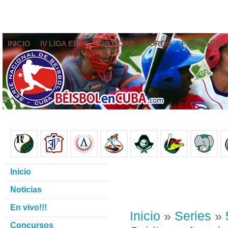
INICIO
IV LIGA ELITE
NOTICIAS
FOROS
PRONÓSTIC
Inicio
Noticias
En vivo!!!
Inicio
»
Series
»
Concursos