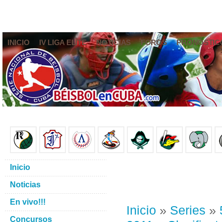
INICIO
IV LIGA ELITE
NOTICIAS
FOROS
PRONÓSTIC
Inicio
Noticias
En vivo!!!
Inicio
»
Series
»
Concursos