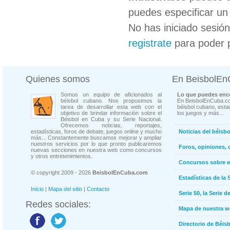
puedes especificar un 
No has iniciado sesió
registrate
para poder 
Quienes somos
En BeisbolE
Somos un equipo de aficionados al
Lo que puedes enco
béisbol cubano. Nos propusimos la
En BeisbolEnCuba.co
tarea de desarrollar esta web con el
béisbol cubano, estad
objetivo de brindar información sobre el
los juegos y más...
Béisbol en Cuba y su Serie Nacional.
Ofrecemos noticias, reportajes,
estadísticas, foros de debate, juegos online y mucho
Noticias del béisb
más... Constantemente buscamos mejorar y ampliar
nuestros servicios por lo que pronto publicaremos
Foros, opiniones, 
nuevas secciones en nuestra web como concursos
y otros entretenimientos.
Concursos sobre e
© copyright 2009 - 2026
BeisbolEnCuba.com
Estadísticas de la 
Inicio
|
Mapa del sitio
|
Contacto
Serie 50, la Serie d
Redes sociales:
Mapa de nuestra 
Directorio de Béi