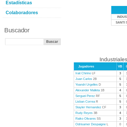
Estadísticas
Colaboradores
INDUS
SANTI 
Buscador
Industriales
Jugadores
VB
Irait Chirino
LF
3
Juan Carlos
2B
5
Yoandri Urgelles
D
5
Alexander Malleta
1B
4
Serguei Perez
RF
5
Lisban Correa
R
5
Stayler Hernandez
CF
3
Rudy Reyes
3B
4
Raiko Olivares
SS
3
Odrisamer Despaigne
L
0