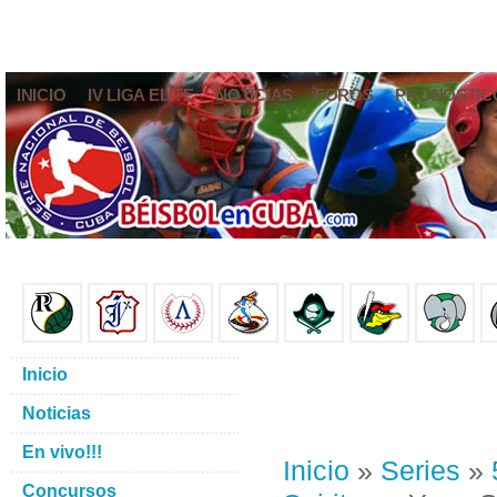
INICIO
IV LIGA ELITE
NOTICIAS
FOROS
PRONÓSTIC
Inicio
Noticias
En vivo!!!
Inicio
»
Series
»
Concursos