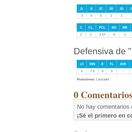
JL
JI
JC
JR
JG
J
3
0
0
3
1
C
CL
PCL
SO
BB
2
2
2.57
5
1
Defensiva de 
JJ
INN
E
TL
AVE
3
7.0
0
0
-
Posiciones:
Lanzador
0 Comentarios
No hay comentarios 
¡Sé el primero en 