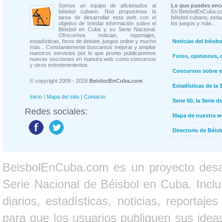
Somos un equipo de aficionados al
Lo que puedes enco
béisbol cubano. Nos propusimos la
En BeisbolEnCuba.co
tarea de desarrollar esta web con el
béisbol cubano, estad
objetivo de brindar información sobre el
los juegos y más...
Béisbol en Cuba y su Serie Nacional.
Ofrecemos noticias, reportajes,
estadísticas, foros de debate, juegos online y mucho
Noticias del béisb
más... Constantemente buscamos mejorar y ampliar
nuestros servicios por lo que pronto publicaremos
Foros, opiniones, 
nuevas secciones en nuestra web como concursos
y otros entretenimientos.
Concursos sobre e
© copyright 2009 - 2026
BeisbolEnCuba.com
Estadísticas de la 
Inicio
|
Mapa del sitio
|
Contacto
Serie 50, la Serie d
Redes sociales:
Mapa de nuestra 
Directorio de Béi
BeisbolEnCuba.com es un proyecto desarr
Serie Nacional de Béisbol en Cuba. Inclui
diarios, estadísticas, noticias, report
para que los usuarios publiquen sus ideas