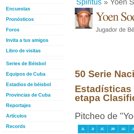
Spiritus
» Yoen S
Encuestas
Yoen Soc
Pronósticos
Jugador de Bé
Foros
Invita a tus amigos
Libro de visitas
Series de Béisbol
50 Serie Nac
Equipos de Cuba
Estadios de béisbol
Estadísticas
Provincias de Cuba
etapa Clasifi
Reportajes
Pitcheo de "Y
Artículos
Records
JL
JI
JC
JR
JG
J