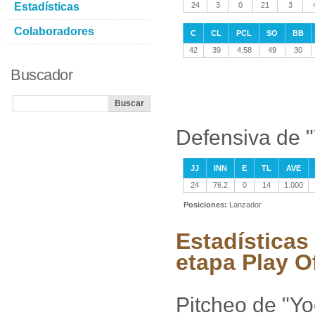
Estadísticas
24
3
0
21
3
Colaboradores
C
CL
PCL
SO
BB
42
39
4.58
49
30
Buscador
Defensiva de 
JJ
INN
E
TL
AVE
24
76.2
0
14
1.000
Posiciones:
Lanzador
Estadísticas
etapa Play O
Pitcheo de "Y