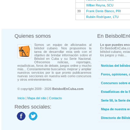
Wilber Reyna
,
SCU
39
Frank Denis Blanco
,
PRI
Rubén Rodríguez
,
LTU
Quienes somos
En BeisbolE
Somos un equipo de aficionados al
Lo que puedes enco
béisbol cubano. Nos propusimos la
En BeisbolEnCuba.co
tarea de desarrollar esta web con el
béisbol cubano, estad
objetivo de brindar información sobre el
los juegos y más...
Béisbol en Cuba y su Serie Nacional.
Ofrecemos noticias, reportajes,
estadísticas, foros de debate, juegos online y mucho
Noticias del béisb
más... Constantemente buscamos mejorar y ampliar
nuestros servicios por lo que pronto publicaremos
Foros, opiniones, 
nuevas secciones en nuestra web como concursos
y otros entretenimientos.
Concursos sobre e
© copyright 2009 - 2026
BeisbolEnCuba.com
Estadísticas de la 
Inicio
|
Mapa del sitio
|
Contacto
Serie 50, la Serie d
Redes sociales:
Mapa de nuestra 
Directorio de Béi