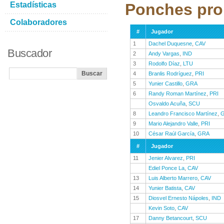
Estadísticas
Ponches pro
Colaboradores
#
Jugador
1
Dachel Duquesne
,
CAV
Buscador
2
Andy Vargas
,
IND
3
Rodolfo Díaz
,
LTU
4
Branlis Rodríguez
,
PRI
5
Yunier Castillo
,
GRA
6
Randy Roman Martínez
,
PRI
Osvaldo Acuña
,
SCU
8
Leandro Francisco Martínez
,
9
Mario Alejandro Valle
,
PRI
10
César Raúl García
,
GRA
#
Jugador
11
Jenier Alvarez
,
PRI
Ediel Ponce La
,
CAV
13
Luis Alberto Marrero
,
CAV
14
Yunier Batista
,
CAV
15
Diosvel Ernesto Nápoles
,
IND
Kevin Soto
,
CAV
17
Danny Betancourt
,
SCU