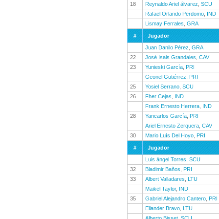
18
Reynaldo Ariel álvarez
,
SCU
Rafael Orlando Perdomo
,
IND
Lismay Ferrales
,
GRA
#
Jugador
Juan Danilo Pérez
,
GRA
22
José Isais Grandales
,
CAV
23
Yunieski García
,
PRI
Geonel Gutiérrez
,
PRI
25
Yosiel Serrano
,
SCU
26
Fher Cejas
,
IND
Frank Ernesto Herrera
,
IND
28
Yancarlos García
,
PRI
Ariel Ernesto Zerquera
,
CAV
30
Mario Luís Del Hoyo
,
PRI
#
Jugador
Luis ángel Torres
,
SCU
32
Bladimir Baños
,
PRI
33
Albert Valladares
,
LTU
Maikel Taylor
,
IND
35
Gabriel Alejandro Cantero
,
PRI
Eliander Bravo
,
LTU
Alberto Bisset
,
SCU