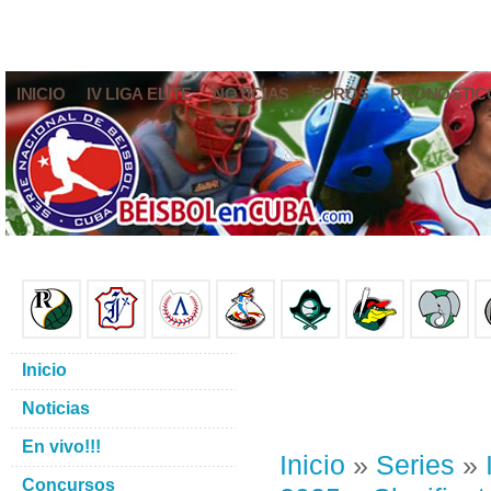
INICIO
IV LIGA ELITE
NOTICIAS
FOROS
PRONÓSTIC
Inicio
Noticias
En vivo!!!
Inicio
»
Series
»
Concursos