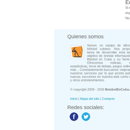
E
Si 
esp
No 
Quienes somos
Somos un equipo de afici
béisbol cubano. Nos prop
tarea de desarrollar esta w
objetivo de brindar informació
Béisbol en Cuba y su Serie 
Ofrecemos noticias, rep
estadísticas, foros de debate, juegos onli
más... Constantemente buscamos mejorar
nuestros servicios por lo que pronto pu
nuevas secciones en nuestra web como 
y otros entretenimientos.
© copyright 2009 - 2026
BeisbolEnCuba
Inicio
|
Mapa del sitio
|
Contacto
Redes sociales: