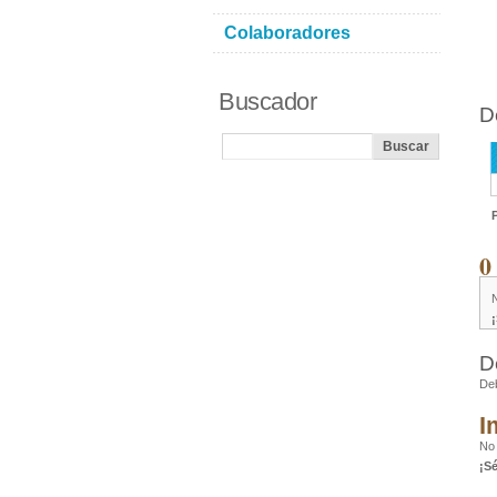
Colaboradores
Buscador
D
0
D
De
I
No 
¡S