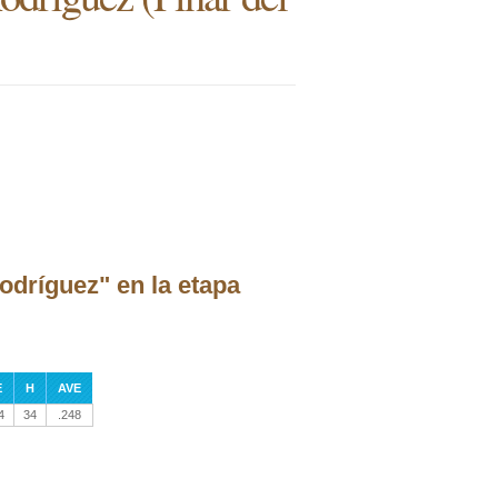
odríguez" en la etapa
E
H
AVE
4
34
.248