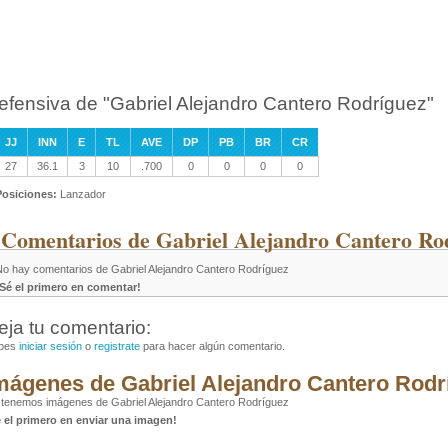
efensiva de "Gabriel Alejandro Cantero Rodríguez"
JJ
INN
E
TL
AVE
DP
PB
BR
CR
27
36.1
3
10
.700
0
0
0
0
Posiciones:
Lanzador
 Comentarios de Gabriel Alejandro Cantero Ro
No hay comentarios de Gabriel Alejandro Cantero Rodríguez
¡Sé el primero en comentar!
eja tu comentario:
bes
iniciar sesión
o
registrate
para hacer algún comentario.
mágenes de Gabriel Alejandro Cantero Rodr
tenemos imágenes de Gabriel Alejandro Cantero Rodríguez
é el primero en enviar una imagen!