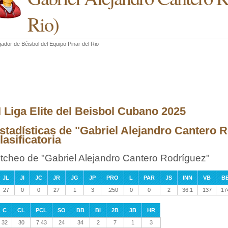
Rio
)
ador de Béisbol
del
Equipo Pinar del Rio
II Liga Elite del Beisbol Cubano 2025
stadísticas de "Gabriel Alejandro Cantero R
lasificatoria
itcheo de "Gabriel Alejandro Cantero Rodríguez"
JL
JI
JC
JR
JG
JP
PRO
L
PAR
JS
INN
VB
B
27
0
0
27
1
3
.250
0
0
2
36.1
137
17
C
CL
PCL
SO
BB
BI
2B
3B
HR
32
30
7.43
24
34
2
7
1
3