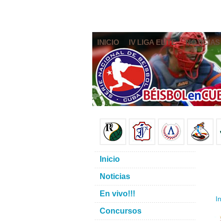
INICIO
IV LIGA ELITE
NOTICIAS
Inicio
Noticias
En vivo!!!
In
Concursos