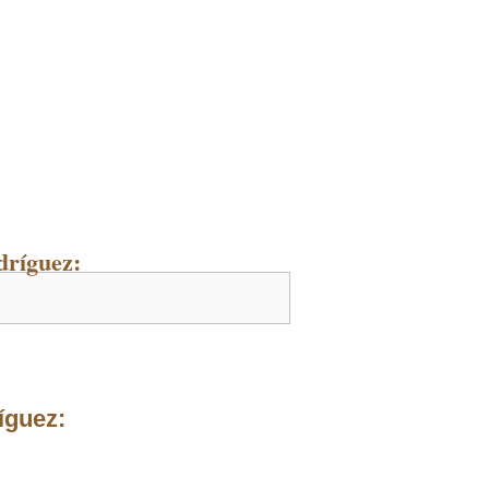
dríguez:
íguez: