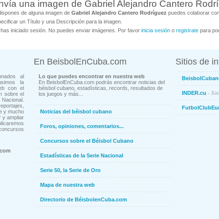
nvía una imagen de Gabriel Alejandro Cantero Rodr
dispones de alguna imagen de
Gabriel Alejandro Cantero Rodríguez
puedes colaborar con
ecificar un Título y una Descripción para la imagen.
has iniciado sesión. No puedes enviar imágenes. Por favor
inicia sesión
o
registrate
para pod
En BeisbolEnCuba.com
Sitios de i
onados al
Lo que puedes encontrar en nuestra web
BeisbolCuban
usimos la
En BeisbolEnCuba.com podrás encontrar noticias del
eb con el
béisbol cubano, estadísticas, records, resultados de
- Sit
INDER.cu
n sobre el
los juegos y más...
Nacional.
ortajes,
FutbolClubEu
ne y mucho
Noticias del béisbol cubano
 y ampliar
blicaremos
Foros, opiniones, comentarios...
concursos
Concursos sobre el Béisbol Cubano
.com
Estadísticas de la Serie Nacional
Serie 50, la Serie de Oro
Mapa de nuestra web
Directorio de BéisbolenCuba.com