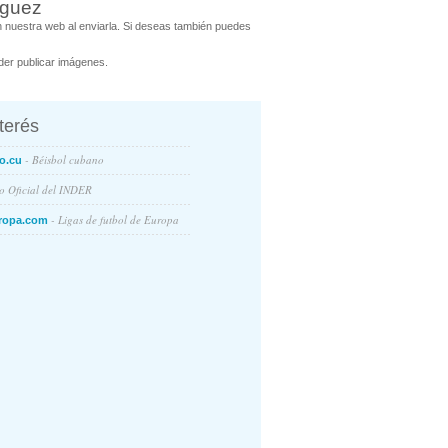
íguez
 nuestra web al enviarla. Si deseas también puedes
er publicar imágenes.
nterés
- Béisbol cubano
o.cu
io Oficial del INDER
- Ligas de futbol de Europa
ropa.com