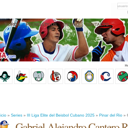
usuario
FOROS
PRONÓSTICOS
EN VIVO
CONTACTO
Ho
icio
»
Series
»
III Liga Elite del Beisbol Cubano 2025
»
Pinar del Rio
» 
Gabriel Alejandro Cantero 