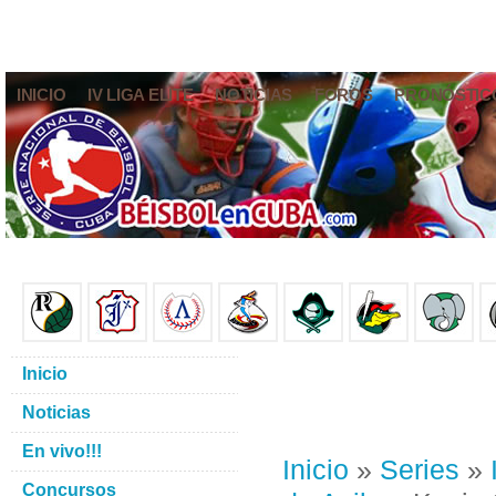
INICIO
IV LIGA ELITE
NOTICIAS
FOROS
PRONÓSTIC
Inicio
Noticias
En vivo!!!
Inicio
»
Series
»
Concursos