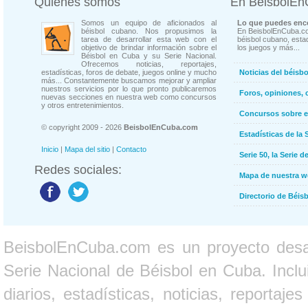
Quienes somos
En BeisbolE
Somos un equipo de aficionados al
Lo que puedes enco
béisbol cubano. Nos propusimos la
En BeisbolEnCuba.co
tarea de desarrollar esta web con el
béisbol cubano, estad
objetivo de brindar información sobre el
los juegos y más...
Béisbol en Cuba y su Serie Nacional.
Ofrecemos noticias, reportajes,
estadísticas, foros de debate, juegos online y mucho
Noticias del béisb
más... Constantemente buscamos mejorar y ampliar
nuestros servicios por lo que pronto publicaremos
Foros, opiniones, 
nuevas secciones en nuestra web como concursos
y otros entretenimientos.
Concursos sobre e
© copyright 2009 - 2026
BeisbolEnCuba.com
Estadísticas de la 
Inicio
|
Mapa del sitio
|
Contacto
Serie 50, la Serie d
Redes sociales:
Mapa de nuestra 
Directorio de Béi
BeisbolEnCuba.com es un proyecto desarr
Serie Nacional de Béisbol en Cuba. Inclui
diarios, estadísticas, noticias, report