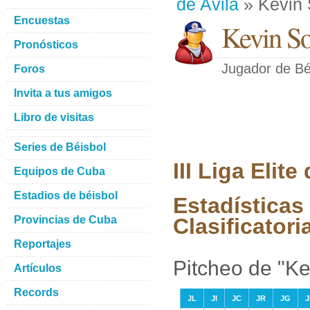
de Avila
» Kevin 
Encuestas
Kevin S
Pronósticos
Jugador de Bé
Foros
Invita a tus amigos
Libro de visitas
Series de Béisbol
III Liga Elit
Equipos de Cuba
Estadios de béisbol
Estadísticas
Provincias de Cuba
Clasificatori
Reportajes
Pitcheo de "Ke
Artículos
Records
JL
JI
JC
JR
JG
J