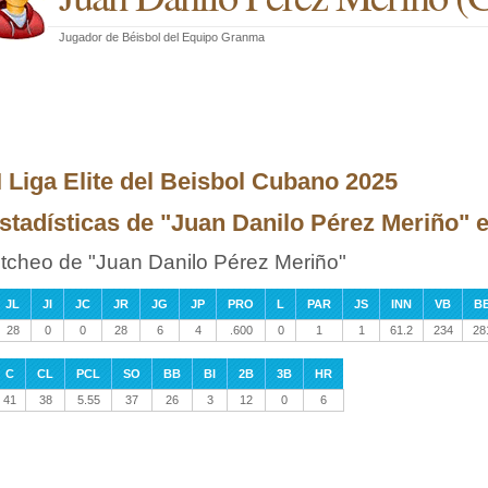
Jugador de Béisbol
del
Equipo Granma
II Liga Elite del Beisbol Cubano 2025
stadísticas de "Juan Danilo Pérez Meriño" en
itcheo de "Juan Danilo Pérez Meriño"
JL
JI
JC
JR
JG
JP
PRO
L
PAR
JS
INN
VB
B
28
0
0
28
6
4
.600
0
1
1
61.2
234
28
C
CL
PCL
SO
BB
BI
2B
3B
HR
41
38
5.55
37
26
3
12
0
6