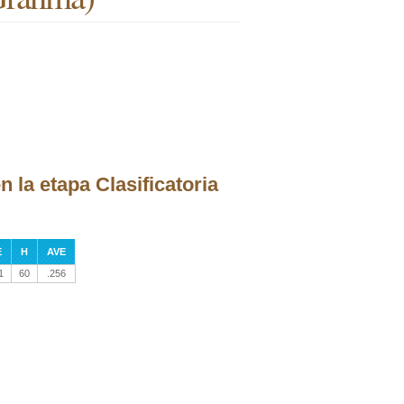
 la etapa Clasificatoria
E
H
AVE
1
60
.256