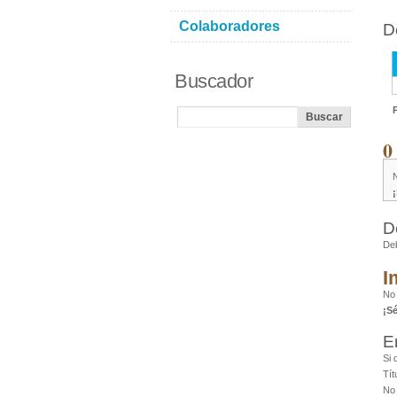
Colaboradores
D
Buscador
0
D
De
I
No
¡S
E
Si 
Tít
No 