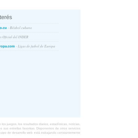
nterés
- Béisbol cubano
o.cu
io Oficial del INDER
- Ligas de futbol de Europa
ropa.com
s juegos, los resultados diarios, estadísticas, noticias,
 sus estrellas favoritas. Disponemos de otros servicios
equipo de desarrollo web está trabajando constantemente