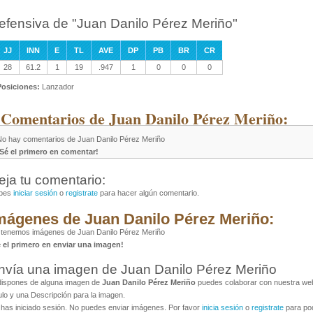
efensiva de "Juan Danilo Pérez Meriño"
JJ
INN
E
TL
AVE
DP
PB
BR
CR
28
61.2
1
19
.947
1
0
0
0
Posiciones:
Lanzador
 Comentarios de Juan Danilo Pérez Meriño:
No hay comentarios de Juan Danilo Pérez Meriño
¡Sé el primero en comentar!
eja tu comentario:
bes
iniciar sesión
o
registrate
para hacer algún comentario.
mágenes de Juan Danilo Pérez Meriño:
 tenemos imágenes de Juan Danilo Pérez Meriño
é el primero en enviar una imagen!
nvía una imagen de Juan Danilo Pérez Meriño
dispones de alguna imagen de
Juan Danilo Pérez Meriño
puedes colaborar con nuestra web 
ulo y una Descripción para la imagen.
has iniciado sesión. No puedes enviar imágenes. Por favor
inicia sesión
o
registrate
para pod