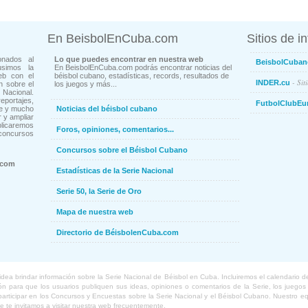
En BeisbolEnCuba.com
Sitios de i
onados al
Lo que puedes encontrar en nuestra web
BeisbolCuban
usimos la
En BeisbolEnCuba.com podrás encontrar noticias del
eb con el
béisbol cubano, estadísticas, records, resultados de
- Sit
INDER.cu
n sobre el
los juegos y más...
Nacional.
ortajes,
FutbolClubEu
ne y mucho
Noticias del béisbol cubano
 y ampliar
blicaremos
Foros, opiniones, comentarios...
concursos
Concursos sobre el Béisbol Cubano
.com
Estadísticas de la Serie Nacional
Serie 50, la Serie de Oro
Mapa de nuestra web
Directorio de BéisbolenCuba.com
a brindar información sobre la Serie Nacional de Béisbol en Cuba. Incluiremos el calendario de lo
 para que los usuarios publiquen sus ideas, opiniones o comentarios de la Serie, los juegos o
o participar en los Concursos y Encuestas sobre la Serie Nacional y el Béisbol Cubano. Nuestro 
ue te invitamos a visitar nuestra web frecuentemente.