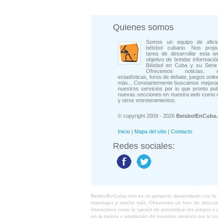
Quienes somos
Somos un equipo de afici
béisbol cubano. Nos prop
tarea de desarrollar esta w
objetivo de brindar informació
Béisbol en Cuba y su Serie 
Ofrecemos noticias, rep
estadísticas, foros de debate, juegos onli
más... Constantemente buscamos mejorar
nuestros servicios por lo que pronto pu
nuevas secciones en nuestra web como 
y otros entretenimientos.
© copyright 2009 - 2026
BeisbolEnCuba
Inicio
|
Mapa del sitio
|
Contacto
Redes sociales:
BeisbolEnCuba.com es un proyecto desarrollado con la ide
reportajes y mucho más. Ofrecemos un foro de discusión
interactivos como la opción de pronosticar los juegos 
en la mejora y ampliación de nuestros servicios por lo q