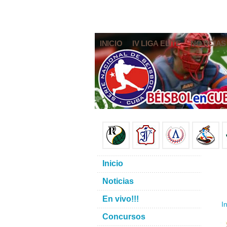
INICIO
IV LIGA ELITE
NOTICIAS
Inicio
Noticias
En vivo!!!
In
Concursos