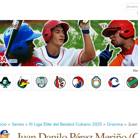
usuario
FOROS
PRONÓSTICOS
EN VIVO
CONTACTO
Ho
icio
»
Series
»
III Liga Elite del Beisbol Cubano 2025
»
Granma
» Juan 
Juan Danilo Pérez Meriño
(
G