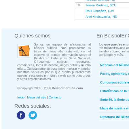
38
Jeison Martínez
,
SCU
Raul González
,
CAV
Ariel Hechavarría
,
IND
Quienes somos
En BeisbolE
Somos un equipo de aficionados al
Lo que puedes enco
béisbol cubano. Nos propusimos la
En BeisbolEnCuba.co
tarea de desarrollar esta web con el
béisbol cubano, estad
objetivo de brindar información sobre el
los juegos y más...
Béisbol en Cuba y su Serie Nacional.
Ofrecemos noticias, reportajes,
estadísticas, foros de debate, juegos online y mucho
Noticias del béisb
más... Constantemente buscamos mejorar y ampliar
nuestros servicios por lo que pronto publicaremos
Foros, opiniones, 
nuevas secciones en nuestra web como concursos
y otros entretenimientos.
Concursos sobre e
© copyright 2009 - 2026
BeisbolEnCuba.com
Estadísticas de la 
Inicio
|
Mapa del sitio
|
Contacto
Serie 50, la Serie d
Redes sociales:
Mapa de nuestra 
Directorio de Béi