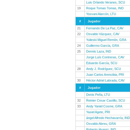
Luis Orlando Veranes
,
SCU
19
Roque Tomas Tomas
,
IND
Yosvani Alarcón
,
LTU
#
Jugador
21
Fernando De La Paz
,
CAV
22
Osvaldo Vázquez
,
CAV
Yulieski Miguel Remón
,
GRA
24
Guillermo García
,
GRA
25
Dennis Laza
,
IND
Jorge Luís Contreras
,
CAV
Eduardo García
,
SCU
28
Andy J. Rodríguez
,
SCU
Juan Carlos Arencibia
,
PRI
30
Héctor Adriel Labrada
,
CAV
#
Jugador
Denis Peña
,
LTU
32
Reinier Cesar Castillo
,
SCU
33
Andy Yaniel Cosme
,
GRA
Yasiel Agete
,
PRI
ángel Alfredo Hechavarría
,
IND
Osvaldo Abreu
,
GRA
Roberto álvarez
,
IND