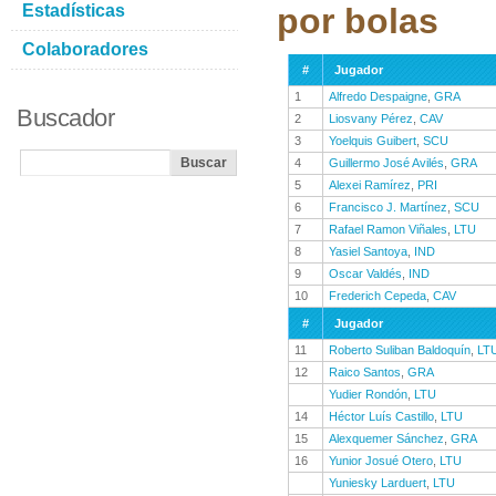
Estadísticas
por bolas
Colaboradores
#
Jugador
1
Alfredo Despaigne
,
GRA
Buscador
2
Liosvany Pérez
,
CAV
3
Yoelquis Guibert
,
SCU
4
Guillermo José Avilés
,
GRA
5
Alexei Ramírez
,
PRI
6
Francisco J. Martínez
,
SCU
7
Rafael Ramon Viñales
,
LTU
8
Yasiel Santoya
,
IND
9
Oscar Valdés
,
IND
10
Frederich Cepeda
,
CAV
#
Jugador
11
Roberto Suliban Baldoquín
,
LT
12
Raico Santos
,
GRA
Yudier Rondón
,
LTU
14
Héctor Luís Castillo
,
LTU
15
Alexquemer Sánchez
,
GRA
16
Yunior Josué Otero
,
LTU
Yuniesky Larduert
,
LTU