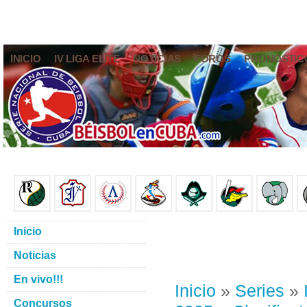
INICIO
IV LIGA ELITE
NOTICIAS
FOROS
PRONÓSTIC
Inicio
Noticias
En vivo!!!
Inicio
»
Series
»
Concursos