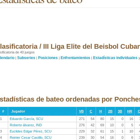
lasificatoria / III Liga Elite del Beisbol Cub
sificatoria de 40 juegos
lendario
Subseries
Posiciones
Enfrentamientos
Estadísticas individuales
|
|
|
|
stadísticas de bateo ordenadas por Ponche
#
Jugador
VB
C
H
2B
3B
HR
C
1
Eduardo García
,
SCU
271
54
80
15
0
16
Roberto álvarez
,
IND
276
42
69
10
0
5
3
Euclides Edgar Pérez
,
SCU
229
32
61
15
1
10
4
Reinier Cesar Castillo
,
SCU
239
30
54
16
0
6