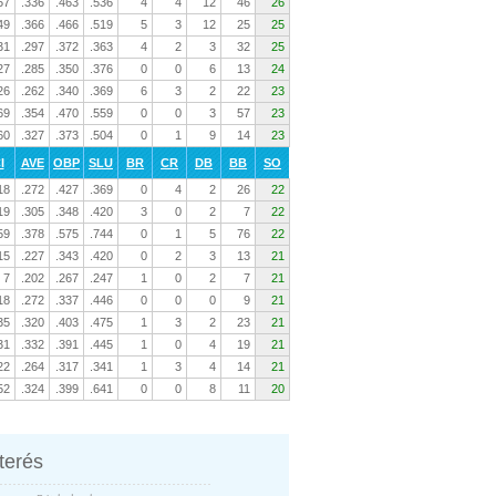
57
.336
.463
.536
4
4
12
46
26
49
.366
.466
.519
5
3
12
25
25
31
.297
.372
.363
4
2
3
32
25
27
.285
.350
.376
0
0
6
13
24
26
.262
.340
.369
6
3
2
22
23
69
.354
.470
.559
0
0
3
57
23
60
.327
.373
.504
0
1
9
14
23
I
AVE
OBP
SLU
BR
CR
DB
BB
SO
18
.272
.427
.369
0
4
2
26
22
19
.305
.348
.420
3
0
2
7
22
59
.378
.575
.744
0
1
5
76
22
15
.227
.343
.420
0
2
3
13
21
7
.202
.267
.247
1
0
2
7
21
18
.272
.337
.446
0
0
0
9
21
35
.320
.403
.475
1
3
2
23
21
31
.332
.391
.445
1
0
4
19
21
22
.264
.317
.341
1
3
4
14
21
52
.324
.399
.641
0
0
8
11
20
nterés