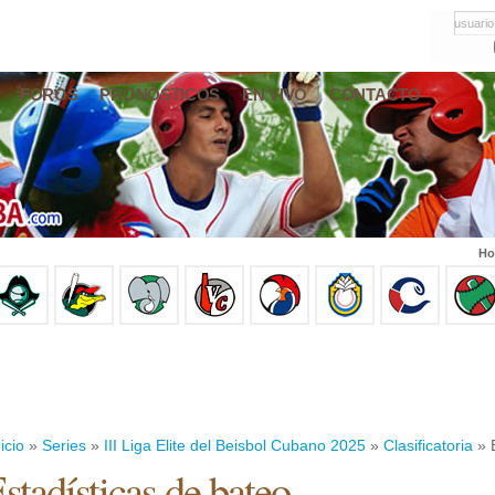
usuario
FOROS
PRONÓSTICOS
EN VIVO
CONTACTO
Ho
icio
»
Series
»
III Liga Elite del Beisbol Cubano 2025
»
Clasificatoria
» E
stadísticas de bateo