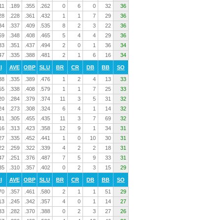
11
.189
.355
.262
0
6
0
32
36
28
.228
.361
.432
1
1
7
29
36
34
.337
.409
.535
8
2
3
22
36
59
.348
.408
.465
5
4
4
29
36
33
.351
.437
.494
2
0
1
36
34
47
.335
.388
.481
2
1
6
16
34
I
AVE
OBP
SLU
BR
CR
DB
BB
SO
38
.335
.389
.476
1
2
4
13
33
55
.338
.408
.579
1
1
7
25
33
20
.284
.379
.374
11
3
5
31
32
24
.273
.308
.324
6
4
1
14
32
41
.305
.455
.435
11
3
7
69
32
16
.313
.423
.358
12
9
1
34
31
27
.335
.452
.441
1
0
10
30
31
22
.259
.322
.339
4
2
2
18
31
47
.251
.376
.487
7
5
9
33
31
35
.310
.357
.402
0
2
3
15
29
I
AVE
OBP
SLU
BR
CR
DB
BB
SO
70
.357
.461
.580
2
1
1
51
29
13
.245
.342
.357
4
0
1
14
27
33
.282
.370
.388
0
2
3
27
26