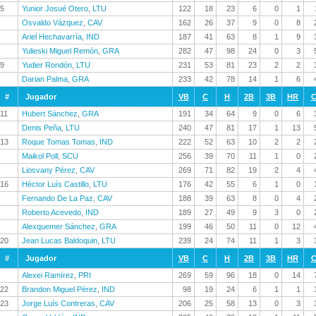
5
Yunior Josué Otero
,
LTU
122
18
23
6
0
1
Osvaldo Vázquez
,
CAV
162
26
37
9
0
8
Ariel Hechavarría
,
IND
187
41
63
8
1
9
Yulieski Miguel Remón
,
GRA
282
47
98
24
0
3
9
Yudier Rondón
,
LTU
231
53
81
23
2
2
Darian Palma
,
GRA
233
42
78
14
1
6
#
Jugador
VB
C
H
2B
3B
HR
C
11
Hubert Sánchez
,
GRA
191
34
64
9
0
6
Denis Peña
,
LTU
240
47
81
17
1
13
13
Roque Tomas Tomas
,
IND
222
52
63
10
2
2
Maikol Poll
,
SCU
256
39
70
11
1
0
Liosvany Pérez
,
CAV
269
71
82
19
2
4
16
Héctor Luís Castillo
,
LTU
176
42
55
6
1
0
Fernando De La Paz
,
CAV
188
39
63
8
0
4
Roberto Acevedo
,
IND
189
27
49
9
3
0
Alexquemer Sánchez
,
GRA
199
46
50
11
0
12
20
Jean Lucas Baldoquin
,
LTU
239
24
74
11
1
3
#
Jugador
VB
C
H
2B
3B
HR
C
Alexei Ramírez
,
PRI
269
59
96
18
0
14
22
Brandon Miguel Pérez
,
IND
98
19
24
6
1
1
23
Jorge Luís Contreras
,
CAV
206
25
58
13
0
3