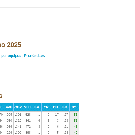
ano 2025
por equipos
Pronósticos
y
|
s
I
AVE
OBP
SLU
BR
CR
DB
BB
SO
70
.295
.391
.528
1
2
17
27
53
44
.250
.310
.341
6
5
3
23
53
46
.266
.341
.472
3
2
6
21
45
34
.226
.309
.368
1
2
5
24
42