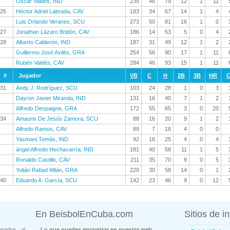
Oscar Valdés
,
IND
235
46
79
12
1
11
25
Héctor Adriel Labrada
,
CAV
183
34
67
14
1
4
Luis Orlando Veranes
,
SCU
273
50
81
16
1
0
27
Jonathan Lázaro Bridón
,
CAV
186
14
53
5
0
4
28
Alberto Calderón
,
IND
187
31
49
12
1
2
Guillermo José Avilés
,
GRA
254
56
90
17
1
11
Rubén Valdés
,
CAV
284
46
93
15
1
11
#
Jugador
VB
C
H
2B
3B
HR
C
31
Andy J. Rodríguez
,
SCU
103
24
28
1
0
3
Dayron Javier Miranda
,
IND
131
16
40
7
1
2
Alfredo Despaigne
,
GRA
172
55
65
3
0
20
34
Amauris De Jesús Zamora
,
SCU
88
16
20
9
1
2
Alfredo Ramos
,
CAV
89
7
18
4
0
0
Yasmani Tomás
,
IND
92
16
25
4
0
4
ángel Alfredo Hechavarría
,
IND
181
40
58
11
1
5
Ronaldo Castillo
,
CAV
211
35
70
9
0
5
Yulián Rafael Milán
,
GRA
220
30
58
14
0
1
40
Eduardo A. García
,
SCU
142
23
46
9
0
12
En BeisbolEnCuba.com
Sitios de i
onados al
Lo que puedes encontrar en nuestra web