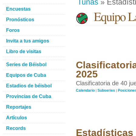
Tunas
» Estadíst
Encuestas
Equipo La
Pronósticos
Foros
Invita a tus amigos
Libro de visitas
Clasificatori
Series de Béisbol
2025
Equipos de Cuba
Clasificatoria de 40 j
Estadios de béisbol
Calendario
Subseries
Posicione
|
|
Provincias de Cuba
Reportajes
Artículos
Records
Estadísticas