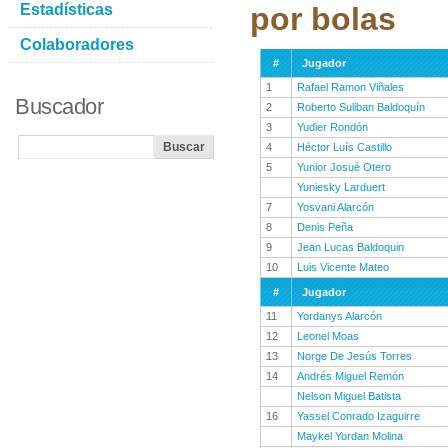
Estadísticas
por bolas
Colaboradores
#
Jugador
1
Rafael Ramon Viñales
Buscador
2
Roberto Suliban Baldoquín
3
Yudier Rondón
4
Héctor Luís Castillo
5
Yunior Josué Otero
Yuniesky Larduert
7
Yosvani Alarcón
8
Denis Peña
9
Jean Lucas Baldoquin
10
Luis Vicente Mateo
#
Jugador
11
Yordanys Alarcón
12
Leonel Moas
13
Norge De Jesús Torres
14
Andrés Miguel Remón
Nelson Miguel Batista
16
Yassel Conrado Izaguirre
Maykel Yordan Molina