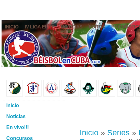
INICIO
IV LIGA ELITE
NOTICIAS
FOROS
PRONÓSTIC
Inicio
Noticias
En vivo!!!
Inicio
»
Series
»
Concursos