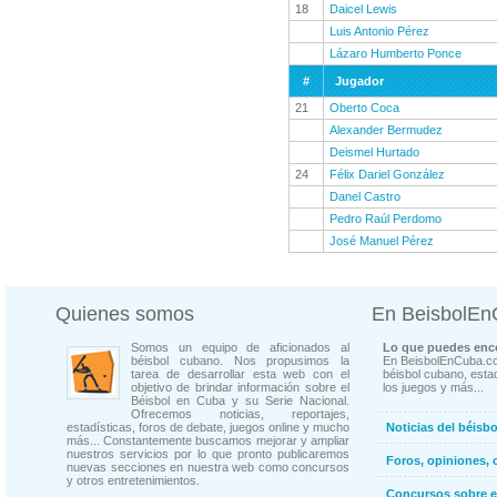
18
Daicel Lewis
Luis Antonio Pérez
Lázaro Humberto Ponce
#
Jugador
21
Oberto Coca
Alexander Bermudez
Deismel Hurtado
24
Félix Dariel González
Danel Castro
Pedro Raúl Perdomo
José Manuel Pérez
Quienes somos
En BeisbolE
Somos un equipo de aficionados al
Lo que puedes enco
béisbol cubano. Nos propusimos la
En BeisbolEnCuba.co
tarea de desarrollar esta web con el
béisbol cubano, estad
objetivo de brindar información sobre el
los juegos y más...
Béisbol en Cuba y su Serie Nacional.
Ofrecemos noticias, reportajes,
estadísticas, foros de debate, juegos online y mucho
Noticias del béisb
más... Constantemente buscamos mejorar y ampliar
nuestros servicios por lo que pronto publicaremos
Foros, opiniones, 
nuevas secciones en nuestra web como concursos
y otros entretenimientos.
Concursos sobre e