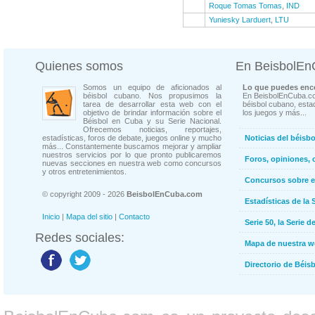
Roque Tomas Tomas
,
IND
Yuniesky Larduert
,
LTU
Quienes somos
En BeisbolE
Somos un equipo de aficionados al
Lo que puedes enco
béisbol cubano. Nos propusimos la
En BeisbolEnCuba.co
tarea de desarrollar esta web con el
béisbol cubano, estad
objetivo de brindar información sobre el
los juegos y más...
Béisbol en Cuba y su Serie Nacional.
Ofrecemos noticias, reportajes,
estadísticas, foros de debate, juegos online y mucho
Noticias del béisb
más... Constantemente buscamos mejorar y ampliar
nuestros servicios por lo que pronto publicaremos
Foros, opiniones, 
nuevas secciones en nuestra web como concursos
y otros entretenimientos.
Concursos sobre e
© copyright 2009 - 2026
BeisbolEnCuba.com
Estadísticas de la 
Inicio
|
Mapa del sitio
|
Contacto
Serie 50, la Serie d
Redes sociales:
Mapa de nuestra 
Directorio de Béi