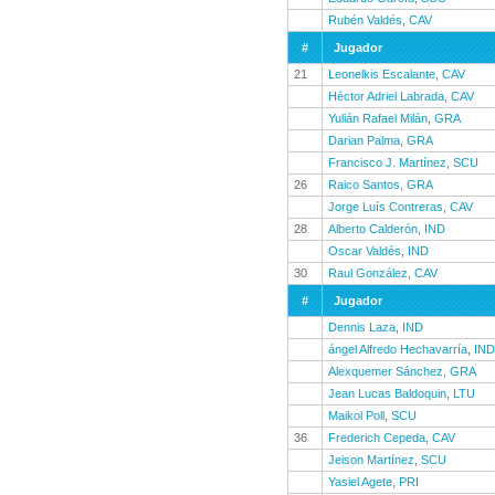
Rubén Valdés
,
CAV
#
Jugador
21
Leonelkis Escalante
,
CAV
Héctor Adriel Labrada
,
CAV
Yulián Rafael Milán
,
GRA
Darian Palma
,
GRA
Francisco J. Martínez
,
SCU
26
Raico Santos
,
GRA
Jorge Luís Contreras
,
CAV
28
Alberto Calderón
,
IND
Oscar Valdés
,
IND
30
Raul González
,
CAV
#
Jugador
Dennis Laza
,
IND
ángel Alfredo Hechavarría
,
IND
Alexquemer Sánchez
,
GRA
Jean Lucas Baldoquin
,
LTU
Maikol Poll
,
SCU
36
Frederich Cepeda
,
CAV
Jeison Martínez
,
SCU
Yasiel Agete
,
PRI