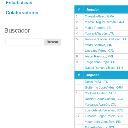
Estadísticas
#
Jugador
Colaboradores
1
Osvaldo Abreu
,
GRA
2
Yulieski Miguel Remón
,
GRA
3
Yudier Rondón
,
LTU
Buscador
4
Yosvani Alarcón
,
LTU
5
Roberto Suliban Baldoquín
,
LT
Yasiel Santoya
,
IND
Liosvany Pérez
,
CAV
8
Alexei Ramírez
,
PRI
9
Jorge Yoan Rojas
,
PRI
Rafael Ramon Viñales
,
LTU
#
Jugador
Denis Peña
,
LTU
Guillermo José Avilés
,
GRA
13
Yoelquis Guibert
,
SCU
Reinier Cesar Castillo
,
SCU
Yordanys Alarcón
,
LTU
Luis Orlando Veranes
,
SCU
17
Euclides Edgar Pérez
,
SCU
Yaser Julio González
,
PRI
Eduardo García
,
SCU