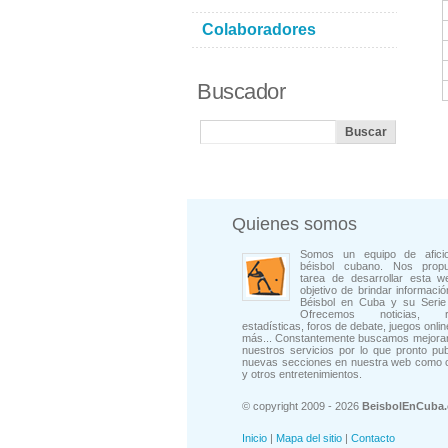
Colaboradores
Buscador
Quienes somos
Somos un equipo de afici
béisbol cubano. Nos prop
tarea de desarrollar esta w
objetivo de brindar informació
Béisbol en Cuba y su Serie 
Ofrecemos noticias, rep
estadísticas, foros de debate, juegos onli
más... Constantemente buscamos mejorar
nuestros servicios por lo que pronto pu
nuevas secciones en nuestra web como 
y otros entretenimientos.
© copyright 2009 - 2026
BeisbolEnCuba
Inicio
|
Mapa del sitio
|
Contacto