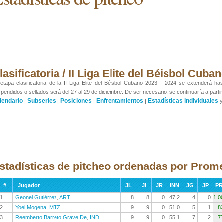
lasificatoria / II Liga Elite del Béisbol Cub
etapa clasificatoria de la II Liga Elite del Béisbol Cubano 2023 - 2024 se extenderá ha
pendidos o sellados será del 27 al 29 de diciembre. De ser necesario, se continuaría a partir
lendario
Subseries
Posiciones
Enfrentamientos
Estadísticas individuales
|
|
|
|
stadísticas de pitcheo ordenadas por Prom
#
Jugador
JL
JI
JR
INN
JG
JP
P
1
Geonel Gutiérrez
,
ART
8
8
0
47.2
4
0
1.0
2
Yoel Mogena
,
MTZ
9
9
0
51.0
5
1
.8
3
Reemberto Barreto Grave De
,
IND
9
9
0
55.1
7
2
.7