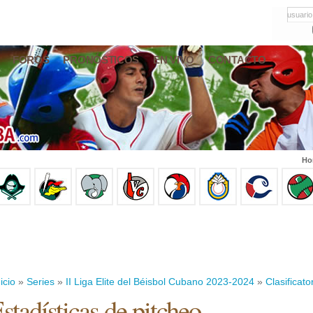
usuario
FOROS
PRONÓSTICOS
EN VIVO
CONTACTO
Ho
icio
»
Series
»
II Liga Elite del Béisbol Cubano 2023-2024
»
Clasificato
stadísticas de pitcheo