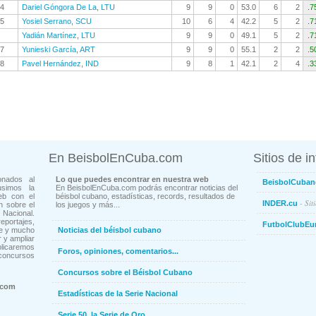
4
Dariel Góngora De La
,
LTU
9
9
0
53.0
6
2
.7
5
Yosiel Serrano
,
SCU
10
6
4
42.2
5
2
.7
Yadián Martínez
,
LTU
9
9
0
49.1
5
2
.7
7
Yunieski García
,
ART
9
9
0
55.1
2
2
.5
8
Pavel Hernández
,
IND
9
8
1
42.1
2
4
.3
En BeisbolEnCuba.com
Sitios de i
onados al
Lo que puedes encontrar en nuestra web
BeisbolCuban
usimos la
En BeisbolEnCuba.com podrás encontrar noticias del
eb con el
béisbol cubano, estadísticas, records, resultados de
- Sit
INDER.cu
n sobre el
los juegos y más...
Nacional.
ortajes,
FutbolClubEu
ne y mucho
Noticias del béisbol cubano
 y ampliar
blicaremos
Foros, opiniones, comentarios...
concursos
Concursos sobre el Béisbol Cubano
.com
Estadísticas de la Serie Nacional
Serie 50, la Serie de Oro