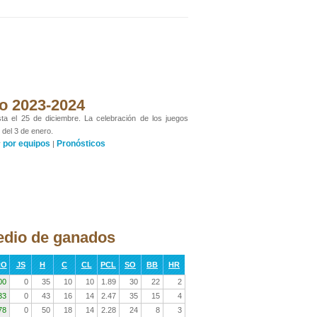
ano 2023-2024
sta el 25 de diciembre. La celebración de los juegos
 del 3 de enero.
por equipos
Pronósticos
y
|
edio de ganados
RO
JS
H
C
CL
PCL
SO
BB
HR
00
0
35
10
10
1.89
30
22
2
33
0
43
16
14
2.47
35
15
4
78
0
50
18
14
2.28
24
8
3