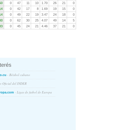
50
0
47
11
10
1.70
26
21
0
14
0
42
17
8
1.69
19
15
0
14
0
49
22
19
3.47
24
18
0
00
0
62
30
25
4.07
49
14
5
33
0
45
24
21
4.46
37
21
0
nterés
- Béisbol cubano
o.cu
io Oficial del INDER
- Ligas de futbol de Europa
ropa.com