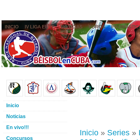
INICIO
IV LIGA ELITE
NOTICIAS
FOROS
PRONÓSTIC
Inicio
Noticias
En vivo!!!
Inicio
»
Series
»
Concursos