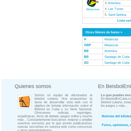
3.
Artemisa
4.
Las Tunas
Matanzas
5.
Santi Spiritus
Lista co
Otros líderes de bateo »
H
Matanzas
OBP
Matanzas
BB
Artemisa
BR
Santiago de Cuba
SO
Santiago de Cuba
Quienes somos
En BeisbolE
Somos un equipo de aficionados al
Lo que puedes enco
béisbol cubano. Nos propusimos la
En BeisbolEnCuba.co
tarea de desarrollar esta web con el
béisbol cubano, estad
objetivo de brindar información sobre el
los juegos y más...
Béisbol en Cuba y su Serie Nacional.
Ofrecemos noticias, reportajes,
estadísticas, foros de debate, juegos online y mucho
Noticias del béisb
más... Constantemente buscamos mejorar y ampliar
nuestros servicios por lo que pronto publicaremos
Foros, opiniones, 
nuevas secciones en nuestra web como concursos
y otros entretenimientos.