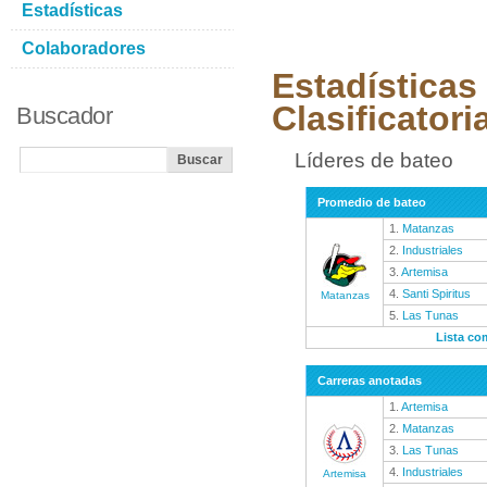
Estadísticas
Colaboradores
Estadísticas
Clasificatori
Buscador
Líderes de bateo
Promedio de bateo
1.
Matanzas
2.
Industriales
3.
Artemisa
4.
Santi Spiritus
Matanzas
5.
Las Tunas
Lista co
Carreras anotadas
1.
Artemisa
2.
Matanzas
3.
Las Tunas
4.
Industriales
Artemisa