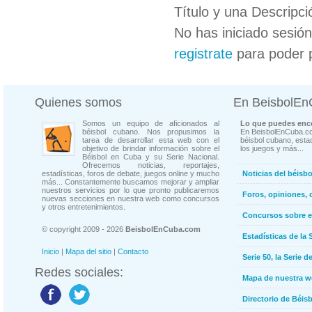
Título y una Descripci
No has iniciado sesió
registrate
para poder 
Quienes somos
En BeisbolE
Somos un equipo de aficionados al
Lo que puedes enco
béisbol cubano. Nos propusimos la
En BeisbolEnCuba.co
tarea de desarrollar esta web con el
béisbol cubano, estad
objetivo de brindar información sobre el
los juegos y más...
Béisbol en Cuba y su Serie Nacional.
Ofrecemos noticias, reportajes,
estadísticas, foros de debate, juegos online y mucho
Noticias del béisb
más... Constantemente buscamos mejorar y ampliar
nuestros servicios por lo que pronto publicaremos
Foros, opiniones, 
nuevas secciones en nuestra web como concursos
y otros entretenimientos.
Concursos sobre e
© copyright 2009 - 2026
BeisbolEnCuba.com
Estadísticas de la 
Inicio
|
Mapa del sitio
|
Contacto
Serie 50, la Serie d
Redes sociales:
Mapa de nuestra 
Directorio de Béi