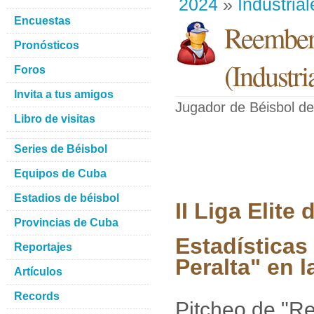
2024
»
Industrial
Encuestas
Reembert
Pronósticos
(
Industri
Foros
Invita a tus amigos
Jugador de Béisbol
de
Libro de visitas
Series de Béisbol
Equipos de Cuba
Estadios de béisbol
II Liga Elit
Provincias de Cuba
Estadísticas
Reportajes
Peralta" en l
Artículos
Records
Pitcheo de "R