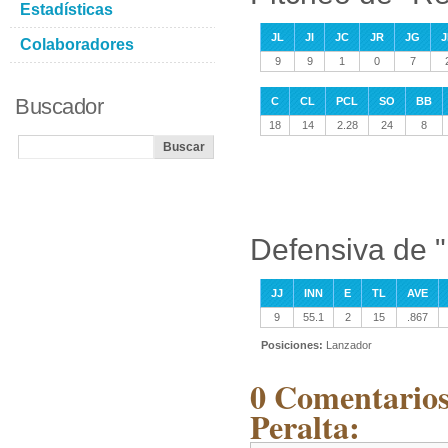
Estadísticas
JL
JI
JC
JR
JG
J
Colaboradores
9
9
1
0
7
Buscador
C
CL
PCL
SO
BB
18
14
2.28
24
8
Defensiva de 
JJ
INN
E
TL
AVE
9
55.1
2
15
.867
Posiciones:
Lanzador
0 Comentarios
Peralta: