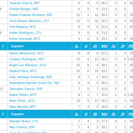
Yunieski García
,
ART
9
9
0
55.1
2
2
.5
5
Orisbel Borges
,
IND
6
0
6
12.2
0
0
Rafael Orlando Perdomo
,
IND
12
1
11
18.1
2
2
.5
José Antonio Sánchez
,
LTU
11
0
11
22.1
0
1
.0
Yoel Mogena
,
MTZ
9
9
0
51.0
5
1
.8
9
Kelbis Rodríguez
,
LTU
9
0
9
13.2
0
0
Denis Quesada
,
MTZ
6
6
0
19.1
0
4
.0
#
Jugador
JL
JI
JR
INN
JG
JP
P
Danny Betancourt
,
SCU
8
8
0
22.2
1
3
.2
Osdany Rodríguez
,
ART
13
0
13
26.1
3
0
1.0
Angel Luis Márquez
,
SCU
10
6
4
28.1
0
3
.0
Haykel Parra
,
MTZ
15
0
15
33.2
3
1
.7
Islay Santiago Sotolongo
,
IND
9
7
2
34.0
4
2
.6
Reemberto Barreto Grave De
,
IND
9
9
0
55.1
7
2
.7
17
Yancarlos García
,
SSP
7
0
7
10.2
0
0
Naikis Piedra
,
MTZ
8
1
7
11.0
1
0
1.0
Anier Pérez
,
SCU
13
0
13
16.2
1
1
.5
Elian Moreno
,
ART
7
4
3
16.0
2
1
.6
#
Jugador
JL
JI
JR
INN
JG
JP
P
Eliander Bravo
,
LTU
7
4
3
17.2
0
2
.0
Alex Guerra
,
SSP
7
4
3
18.1
1
1
.5