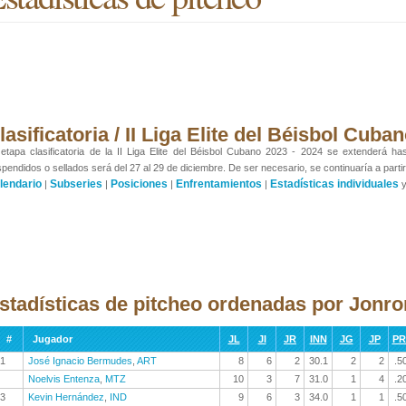
lasificatoria / II Liga Elite del Béisbol Cub
etapa clasificatoria de la II Liga Elite del Béisbol Cubano 2023 - 2024 se extenderá ha
pendidos o sellados será del 27 al 29 de diciembre. De ser necesario, se continuaría a partir
lendario
Subseries
Posiciones
Enfrentamientos
Estadísticas individuales
|
|
|
|
stadísticas de pitcheo ordenadas por Jonro
#
Jugador
JL
JI
JR
INN
JG
JP
P
1
José Ignacio Bermudes
,
ART
8
6
2
30.1
2
2
.5
Noelvis Entenza
,
MTZ
10
3
7
31.0
1
4
.2
3
Kevin Hernández
,
IND
9
6
3
34.0
1
1
.5