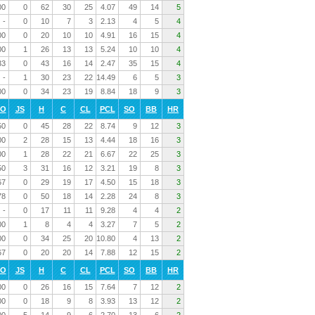
00
0
62
30
25
4.07
49
14
5
-
0
10
7
3
2.13
4
5
4
00
0
20
10
10
4.91
16
15
4
00
1
26
13
13
5.24
10
10
4
33
0
43
16
14
2.47
35
15
4
-
1
30
23
22
14.49
6
5
3
00
0
34
23
19
8.84
18
9
3
RO
JS
H
C
CL
PCL
SO
BB
HR
50
0
45
28
22
8.74
9
12
3
00
2
28
15
13
4.44
18
16
3
00
1
28
22
21
6.67
22
25
3
50
3
31
16
12
3.21
19
8
3
67
0
29
19
17
4.50
15
18
3
78
0
50
18
14
2.28
24
8
3
-
0
17
11
11
9.28
4
4
2
00
1
8
4
4
3.27
7
5
2
00
0
34
25
20
10.80
4
13
2
67
0
20
20
14
7.88
12
15
2
RO
JS
H
C
CL
PCL
SO
BB
HR
00
0
26
16
15
7.64
7
12
2
00
0
18
9
8
3.93
13
12
2