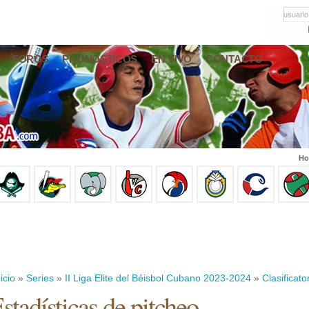
usuario
FOROS
PRONÓSTICOS
EN VIVO
CONTACTO
Ho
icio
»
Series
»
II Liga Elite del Béisbol Cubano 2023-2024
»
Clasificato
stadísticas de pitcheo