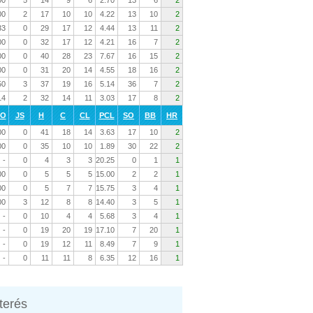
00
5
14
9
6
2.70
13
6
2
00
2
17
10
10
4.22
13
10
2
33
0
29
17
12
4.44
13
11
2
00
0
32
17
12
4.21
16
7
2
00
0
40
28
23
7.67
16
15
2
00
0
31
20
14
4.55
18
16
2
50
3
37
19
16
5.14
36
7
2
14
2
32
14
11
3.03
17
8
2
RO
JS
H
C
CL
PCL
SO
BB
HR
00
0
41
18
14
3.63
17
10
2
00
0
35
10
10
1.89
30
22
2
-
0
4
3
3
20.25
0
1
1
00
0
5
5
5
15.00
2
2
1
00
0
5
7
7
15.75
3
4
1
00
3
12
8
8
14.40
3
5
1
-
0
10
4
4
5.68
3
4
1
-
0
19
20
19
17.10
7
20
1
-
0
19
12
11
8.49
7
9
1
-
0
11
11
8
6.35
12
16
1
nterés