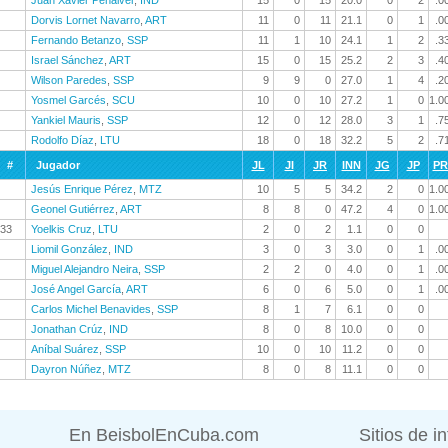
Juan Xavier Peñalver
,
IND
15
0
15
20.0
0
2
.0
Dorvis Lornet Navarro
,
ART
11
0
11
21.1
0
1
.0
Fernando Betanzo
,
SSP
11
1
10
24.1
1
2
.3
Israel Sánchez
,
ART
15
0
15
25.2
2
3
.4
Wilson Paredes
,
SSP
9
9
0
27.0
1
4
.2
Yosmel Garcés
,
SCU
10
0
10
27.2
1
0
1.0
Yankiel Mauris
,
SSP
12
0
12
28.0
3
1
.7
Rodolfo Díaz
,
LTU
18
0
18
32.2
5
2
.7
#
Jugador
JL
JI
JR
INN
JG
JP
P
Jesús Enrique Pérez
,
MTZ
10
5
5
34.2
2
0
1.0
Geonel Gutiérrez
,
ART
8
8
0
47.2
4
0
1.0
33
Yoelkis Cruz
,
LTU
2
0
2
1.1
0
0
Liomil González
,
IND
3
0
3
3.0
0
1
.0
Miguel Alejandro Neira
,
SSP
2
2
0
4.0
0
1
.0
José Angel García
,
ART
6
0
6
5.0
0
1
.0
Carlos Michel Benavides
,
SSP
8
1
7
6.1
0
0
Jonathan Crúz
,
IND
8
0
8
10.0
0
0
Aníbal Suárez
,
SSP
10
0
10
11.2
0
0
Dayron Núñez
,
MTZ
8
0
8
11.1
0
0
En BeisbolEnCuba.com
Sitios de i