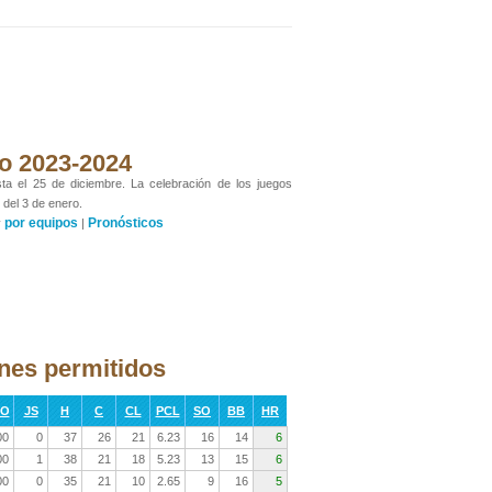
ano 2023-2024
sta el 25 de diciembre. La celebración de los juegos
 del 3 de enero.
por equipos
Pronósticos
y
|
nes permitidos
RO
JS
H
C
CL
PCL
SO
BB
HR
00
0
37
26
21
6.23
16
14
6
00
1
38
21
18
5.23
13
15
6
00
0
35
21
10
2.65
9
16
5