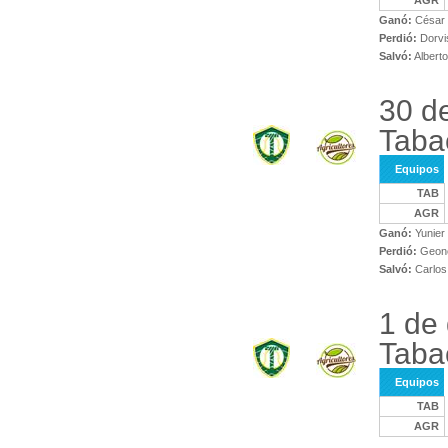
AGR
Ganó:
César 
Perdió:
Dorvi
Salvó:
Alberto
30 d
Taba
Equipos
TAB
AGR
Ganó:
Yunier 
Perdió:
Geone
Salvó:
Carlos
1 de 
Taba
Equipos
TAB
AGR