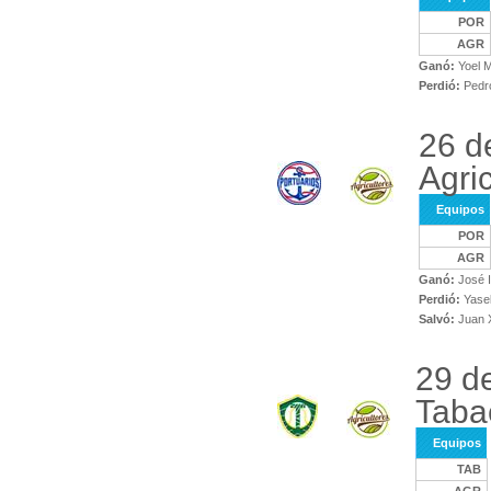
POR
AGR
Ganó:
Yoel 
Perdió:
Pedro
26 d
Agri
Equipos
POR
AGR
Ganó:
José 
Perdió:
Yasel
Salvó:
Juan X
29 de
Taba
Equipos
TAB