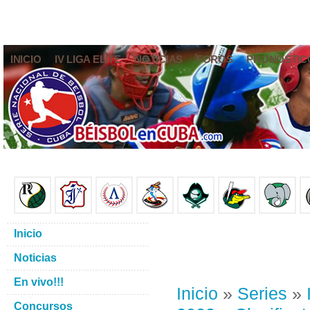
INICIO
IV LIGA ELITE
NOTICIAS
FOROS
PRONÓSTIC
Inicio
Noticias
En vivo!!!
Inicio
»
Series
»
Concursos