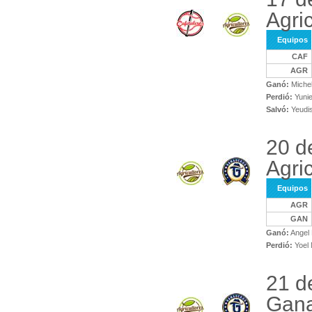
Agri
Equipos
CAF
AGR
Ganó:
Michel
Perdió:
Yunie
Salvó:
Yeudi
20 d
Agri
Equipos
AGR
GAN
Ganó:
Angel 
Perdió:
Yoel
21 d
Gana