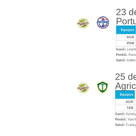
23 d
Port
Equipos
AGR
POR
Ganó:
Leandr
Perdió:
Pave
Salvó:
Kelbis
25 d
Agric
Equipos
AGR
TAB
Ganó:
Kendry
Perdió:
Yoel 
Salvó:
Franky