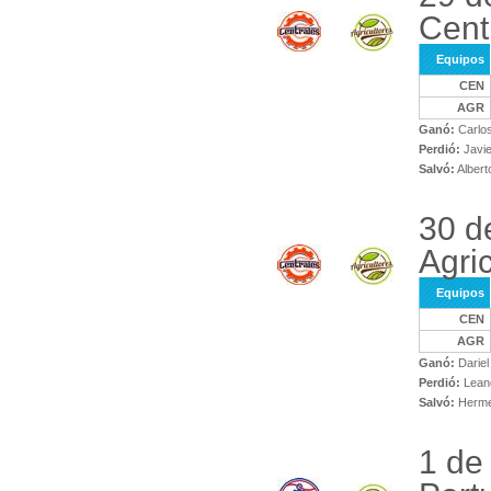
Cent
Equipos
CEN
AGR
Ganó:
Carlos
Perdió:
Javie
Salvó:
Albert
30 d
Agri
Equipos
CEN
AGR
Ganó:
Dariel
Perdió:
Leand
Salvó:
Herme
1 de