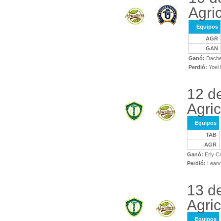
Agri
Equipos
AGR
GAN
Ganó:
Dache
Perdió:
Yoel
12 d
Agric
Equipos
TAB
AGR
Ganó:
Erly C
Perdió:
Leand
13 d
Agric
Equipos