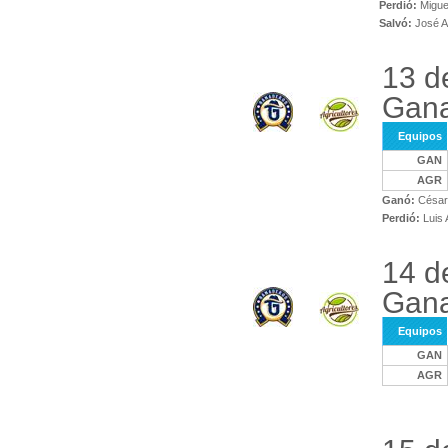
Perdió:
Miguel
Salvó:
José A
13 d
Gana
Equipos
GAN
AGR
Ganó:
César
Perdió:
Luis 
14 d
Gana
Equipos
GAN
AGR