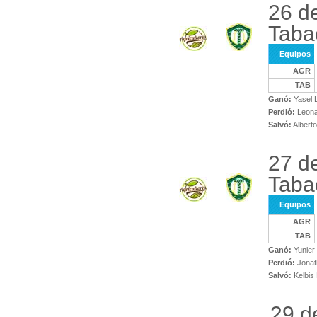
26 de
Taba
Equipos
AGR
TAB
Ganó:
Yasel 
Perdió:
Leona
Salvó:
Alberto
27 de
Taba
Equipos
AGR
TAB
Ganó:
Yunier 
Perdió:
Jonat
Salvó:
Kelbis
29 d