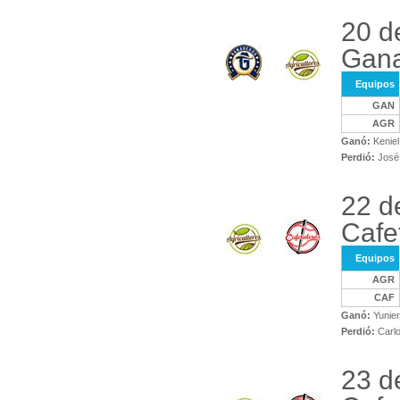
20 d
Gana
Equipos
GAN
AGR
Ganó:
Keniel
Perdió:
José
22 d
Cafe
Equipos
AGR
CAF
Ganó:
Yunier
Perdió:
Carlo
23 d