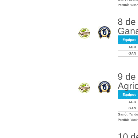
Perdió:
Wils
8 de
Gana
Equipos
AGR
GAN
9 de
Agri
Equipos
AGR
GAN
Ganó:
Yande
Perdió:
Yunie
10 d