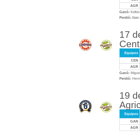
AGR
Ganó:
Kelbis
Perdió:
Alai
17 d
Cent
Equipos
CEN
AGR
Ganó:
Miguel
Perdió:
Herm
19 d
Agri
Equipos
GAN
AGR