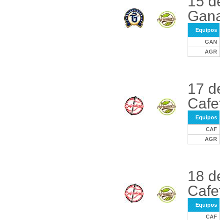
15 d
Gana
Equipos
GAN
AGR
17 d
Cafe
Equipos
CAF
AGR
18 d
Cafe
Equipos
CAF