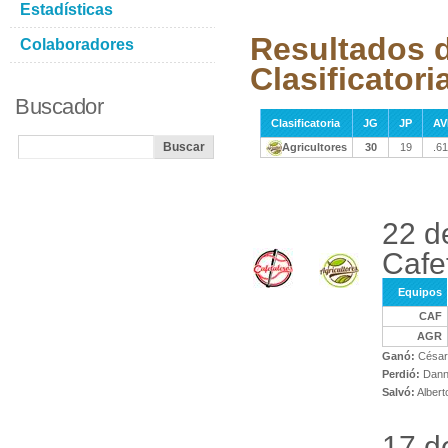
Estadísticas
Resultados d
Colaboradores
Clasificatori
Buscador
Clasificatoria
JG
JP
AV
Agricultores
30
19
.6
22 d
Cafe
Equipos
CAF
AGR
Ganó:
César
Perdió:
Dann
Salvó:
Albert
17 d