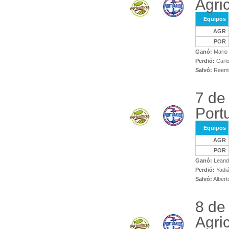
Agri
Equipos
AGR
POR
Ganó:
Mario 
Perdió:
Carlo
Salvó:
Reembe
7 de
Port
Equipos
AGR
POR
Ganó:
Leandr
Perdió:
Yadiá
Salvó:
Albert
8 de
Agri