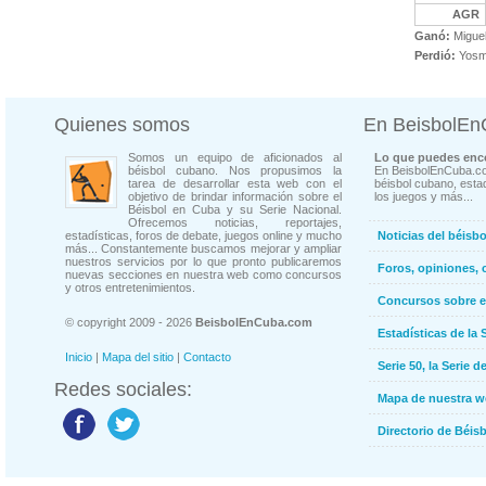
AGR
Ganó:
Miguel
Perdió:
Yosm
Quienes somos
En BeisbolE
Somos un equipo de aficionados al
Lo que puedes enco
béisbol cubano. Nos propusimos la
En BeisbolEnCuba.co
tarea de desarrollar esta web con el
béisbol cubano, estad
objetivo de brindar información sobre el
los juegos y más...
Béisbol en Cuba y su Serie Nacional.
Ofrecemos noticias, reportajes,
estadísticas, foros de debate, juegos online y mucho
Noticias del béisb
más... Constantemente buscamos mejorar y ampliar
nuestros servicios por lo que pronto publicaremos
Foros, opiniones, 
nuevas secciones en nuestra web como concursos
y otros entretenimientos.
Concursos sobre e
© copyright 2009 - 2026
BeisbolEnCuba.com
Estadísticas de la 
Inicio
|
Mapa del sitio
|
Contacto
Serie 50, la Serie d
Redes sociales:
Mapa de nuestra 
Directorio de Béi