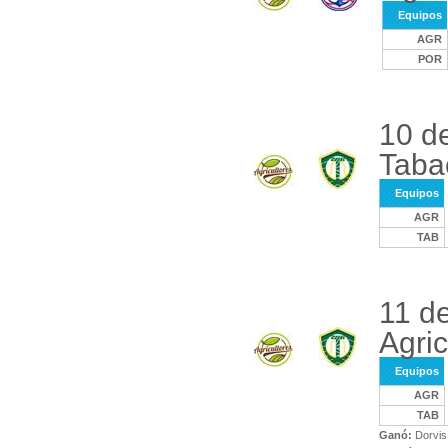
Equipos
AGR
POR
10 de
Taba
Equipos
AGR
TAB
11 d
Agric
Equipos
AGR
TAB
Ganó:
Dorvis