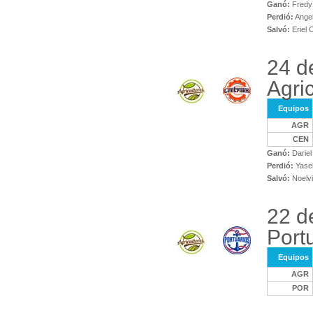
Ganó:
Fredy 
Perdió:
Ange
Salvó:
Eriel C
24 d
Agri
Equipos
AGR
CEN
Ganó:
Dariel
Perdió:
Yasel
Salvó:
Noelvi
22 d
Port
Equipos
AGR
POR