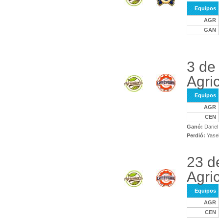
Equipos
AGR
GAN
3 de
Agri
Equipos
AGR
CEN
Ganó:
Dariel
Perdió:
Yasel
23 d
Agri
Equipos
AGR
CEN