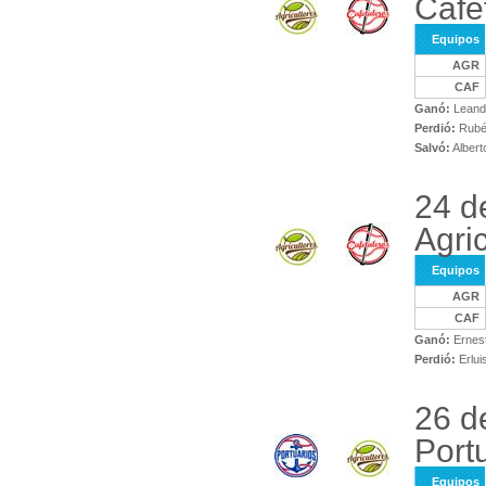
Cafe
Equipos
AGR
CAF
Ganó:
Leandr
Perdió:
Rubé
Salvó:
Albert
24 d
Agri
Equipos
AGR
CAF
Ganó:
Ernest
Perdió:
Erlui
26 d
Port
Equipos