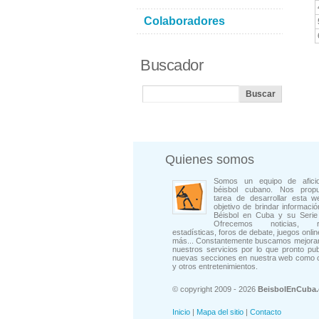
Colaboradores
Buscador
Quienes somos
Somos un equipo de afici
béisbol cubano. Nos prop
tarea de desarrollar esta w
objetivo de brindar informació
Béisbol en Cuba y su Serie 
Ofrecemos noticias, rep
estadísticas, foros de debate, juegos onli
más... Constantemente buscamos mejorar
nuestros servicios por lo que pronto pu
nuevas secciones en nuestra web como 
y otros entretenimientos.
© copyright 2009 - 2026
BeisbolEnCuba
Inicio
|
Mapa del sitio
|
Contacto