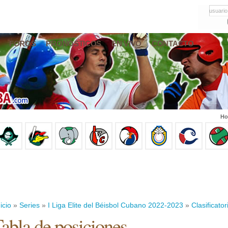
usuario
FOROS
PRONÓSTICOS
EN VIVO
CONTACTO
Ho
icio
»
Series
»
I Liga Elite del Béisbol Cubano 2022-2023
»
Clasificator
abla de posiciones