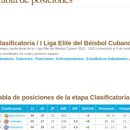
lasificatoria / I Liga Elite del Béisbol Cuba
etapa clasificatoria de la I Liga Elite del Béisbol Cubano 2022 - 2023 comenzará el 8 de oct
as semifinales los cuatro primeros equipos.
lendario
Subseries
Posiciones
Enfrentamientos
Estadísticas individuales
|
|
|
|
abla de posiciones de la etapa Clasificatoria
Clasificatoria
JJ
JG
JP
AVE
DIF
RACHA
Homeclub
Visitad
1
Agricultores
49
30
19
.613
-
-3
18 - 6
12 - 
2
Centrales
50
27
23
.540
3.5
+5
15 - 10
12 - 
3
Portuarios
50
26
24
.520
4.5
+1
12 - 13
14 - 