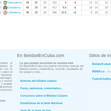
4
Tabacaleros
49
25
24
.511
5
-1
13 - 12
12 - 
5
Ganaderos
48
20
28
.417
9.5
-1
10 - 14
10 - 
6
Cafetaleros
48
19
29
.396
10.5
+1
8 - 16
11 - 
En BeisbolEnCuba.com
Sitios de i
onados al
Lo que puedes encontrar en nuestra web
BeisbolCuban
usimos la
En BeisbolEnCuba.com podrás encontrar noticias del
eb con el
béisbol cubano, estadísticas, records, resultados de
- Sit
INDER.cu
n sobre el
los juegos y más...
Nacional.
ortajes,
FutbolClubEu
ne y mucho
Noticias del béisbol cubano
 y ampliar
blicaremos
Foros, opiniones, comentarios...
concursos
Concursos sobre el Béisbol Cubano
.com
Estadísticas de la Serie Nacional
Serie 50, la Serie de Oro