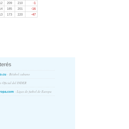
12
209
210
-1
14
185
201
-16
13
173
220
-47
nterés
- Béisbol cubano
o.cu
io Oficial del INDER
- Ligas de futbol de Europa
ropa.com