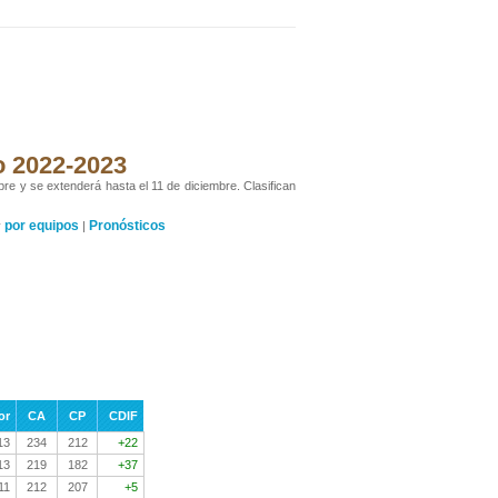
no 2022-2023
ubre y se extenderá hasta el 11 de diciembre. Clasifican
por equipos
Pronósticos
y
|
or
CA
CP
CDIF
13
234
212
+22
13
219
182
+37
11
212
207
+5