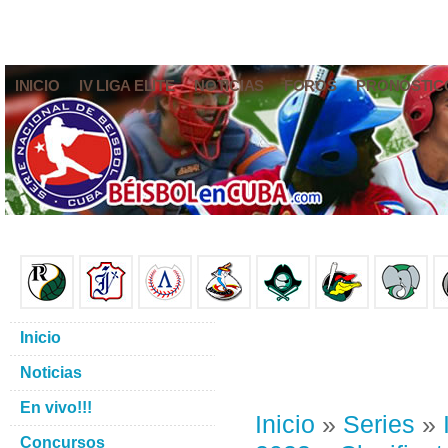
INICIO
IV LIGA ELITE
NOTICIAS
FOROS
PRONÓSTIC
Inicio
Noticias
En vivo!!!
Inicio
»
Series
»
Concursos