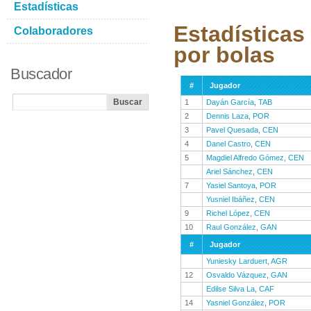
Estadísticas
Estadísticas
Colaboradores
por bolas
Buscador
#
Jugador
1
Dayán García
,
TAB
2
Dennis Laza
,
POR
3
Pavel Quesada
,
CEN
4
Danel Castro
,
CEN
5
Magdiel Alfredo Gómez
,
CEN
Ariel Sánchez
,
CEN
7
Yasiel Santoya
,
POR
Yusniel Ibáñez
,
CEN
9
Richel López
,
CEN
10
Raul González
,
GAN
#
Jugador
Yuniesky Larduert
,
AGR
12
Osvaldo Vázquez
,
GAN
Edilse Silva La
,
CAF
14
Yasniel González
,
POR