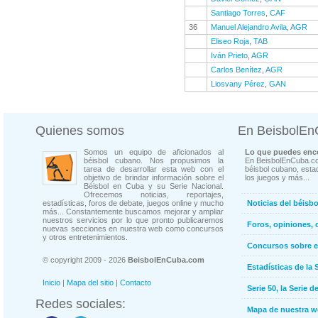
Santiago Torres
,
CAF
36
Manuel Alejandro Avila
,
AGR
Eliseo Roja
,
TAB
Iván Prieto
,
AGR
Carlos Benítez
,
AGR
Liosvany Pérez
,
GAN
Quienes somos
En BeisbolE
Somos un equipo de aficionados al
Lo que puedes enco
béisbol cubano. Nos propusimos la
En BeisbolEnCuba.co
tarea de desarrollar esta web con el
béisbol cubano, estad
objetivo de brindar información sobre el
los juegos y más...
Béisbol en Cuba y su Serie Nacional.
Ofrecemos noticias, reportajes,
estadísticas, foros de debate, juegos online y mucho
Noticias del béisb
más... Constantemente buscamos mejorar y ampliar
nuestros servicios por lo que pronto publicaremos
Foros, opiniones, 
nuevas secciones en nuestra web como concursos
y otros entretenimientos.
Concursos sobre e
© copyright 2009 - 2026
BeisbolEnCuba.com
Estadísticas de la 
Inicio
|
Mapa del sitio
|
Contacto
Serie 50, la Serie d
Redes sociales:
Mapa de nuestra 