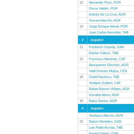
15
Alexander Pozo
,
POR
Oscar Valdés
,
POR
Andrés De La Cruz
,
AGR
Yosvani Alarcón
,
AGR
19
Jorge Enrique Alomá
,
POR
Juan Carlos Arencibia
,
TAB
#
Jugador
21
Frederich Cepeda
,
GAN
Dainier Gálvez
,
TAB
23
Francisco Martínez
,
CAF
Alexquemer Sánchez
,
AGR
Yadil Orestes Mujica
,
CEN
26
Osbel Pacheco
,
TAB
Yoelquis Guibert
,
CAF
Rafael Ramon Viñales
,
AGR
Osvaldo Abreu
,
AGR
30
Raico Santos
,
AGR
#
Jugador
Yordanys Alarcón
,
AGR
32
Dairon Montalvo
,
GAN
Luis Pablo Acosta
,
TAB
Daviel Gómez
,
GAN