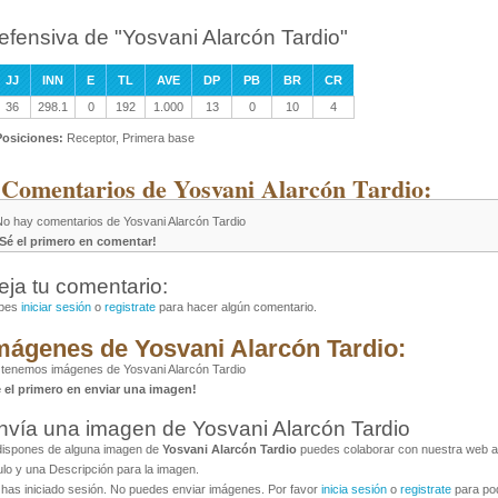
efensiva de "Yosvani Alarcón Tardio"
JJ
INN
E
TL
AVE
DP
PB
BR
CR
36
298.1
0
192
1.000
13
0
10
4
Posiciones:
Receptor, Primera base
 Comentarios de Yosvani Alarcón Tardio:
No hay comentarios de Yosvani Alarcón Tardio
¡Sé el primero en comentar!
eja tu comentario:
bes
iniciar sesión
o
registrate
para hacer algún comentario.
mágenes de Yosvani Alarcón Tardio:
tenemos imágenes de Yosvani Alarcón Tardio
é el primero en enviar una imagen!
nvía una imagen de Yosvani Alarcón Tardio
dispones de alguna imagen de
Yosvani Alarcón Tardio
puedes colaborar con nuestra web al
ulo y una Descripción para la imagen.
has iniciado sesión. No puedes enviar imágenes. Por favor
inicia sesión
o
registrate
para pod