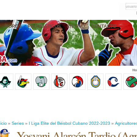
usuario
FOROS
PRONÓSTICOS
EN VIVO
CONTACTO
Ho
icio
»
Series
»
I Liga Elite del Béisbol Cubano 2022-2023
»
Agricultore
Yosvani Alarcón Tardio
(
Agr