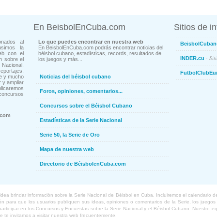
En BeisbolEnCuba.com
Sitios de i
onados al
Lo que puedes encontrar en nuestra web
BeisbolCuban
usimos la
En BeisbolEnCuba.com podrás encontrar noticias del
eb con el
béisbol cubano, estadísticas, records, resultados de
- Sit
INDER.cu
n sobre el
los juegos y más...
Nacional.
ortajes,
FutbolClubEu
ne y mucho
Noticias del béisbol cubano
 y ampliar
blicaremos
Foros, opiniones, comentarios...
concursos
Concursos sobre el Béisbol Cubano
.com
Estadísticas de la Serie Nacional
Serie 50, la Serie de Oro
Mapa de nuestra web
Directorio de BéisbolenCuba.com
a brindar información sobre la Serie Nacional de Béisbol en Cuba. Incluiremos el calendario de lo
 para que los usuarios publiquen sus ideas, opiniones o comentarios de la Serie, los juegos o
o participar en los Concursos y Encuestas sobre la Serie Nacional y el Béisbol Cubano. Nuestro 
ue te invitamos a visitar nuestra web frecuentemente.