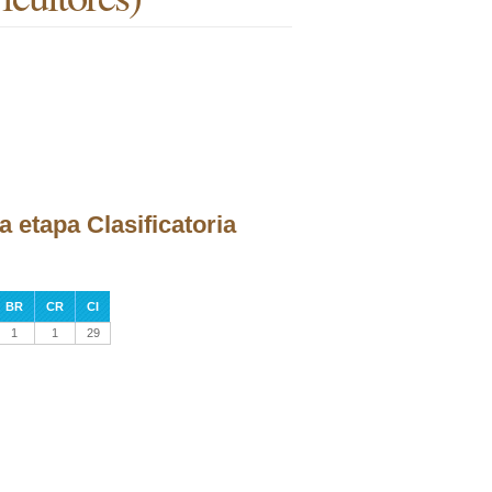
a etapa Clasificatoria
BR
CR
CI
1
1
29