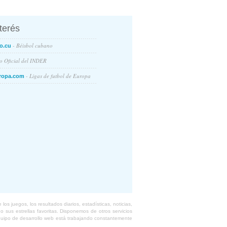
nterés
- Béisbol cubano
o.cu
io Oficial del INDER
- Ligas de futbol de Europa
ropa.com
s juegos, los resultados diarios, estadísticas, noticias,
 sus estrellas favoritas. Disponemos de otros servicios
equipo de desarrollo web está trabajando constantemente