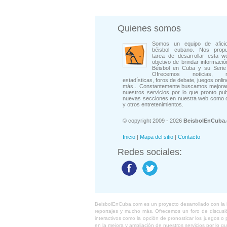
Quienes somos
Somos un equipo de afici
béisbol cubano. Nos prop
tarea de desarrollar esta w
objetivo de brindar informació
Béisbol en Cuba y su Serie 
Ofrecemos noticias, rep
estadísticas, foros de debate, juegos onli
más... Constantemente buscamos mejorar
nuestros servicios por lo que pronto pu
nuevas secciones en nuestra web como 
y otros entretenimientos.
© copyright 2009 - 2026
BeisbolEnCuba
Inicio
|
Mapa del sitio
|
Contacto
Redes sociales:
BeisbolEnCuba.com es un proyecto desarrollado con la ide
reportajes y mucho más. Ofrecemos un foro de discusión
interactivos como la opción de pronosticar los juegos 
en la mejora y ampliación de nuestros servicios por lo q