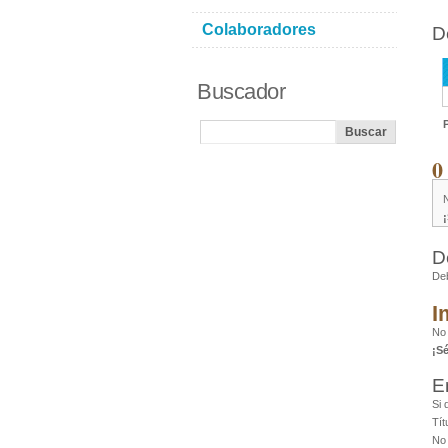
Colaboradores
D
Buscador
0
D
De
I
No 
¡S
E
Si 
Tít
No 