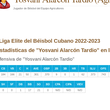
Jugador de Béisbol
del
Equipo Agricultores
 Liga Elite del Béisbol Cubano 2022-2023
stadísticas de "Yosvani Alarcón Tardio" en l
fensiva de "Yosvani Alarcón Tardio"
CB
VB
C
H
AVE
OBP
2B
3B
HR
TB
SLU
OPS
184
166
21
50
.301
.370
9
0
1
62
.373
.743
SH
SF
DB
BB
SO
BD
CPA
CIPA
VIEV
0
0
1
17
21
0
N/D
N/D
N/D