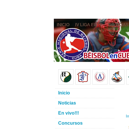
INICIO
IV LIGA ELITE
NOTICIAS
Inicio
Noticias
En vivo!!!
In
Concursos