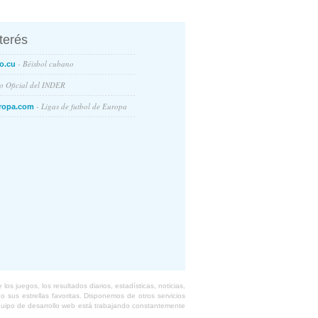
nterés
- Béisbol cubano
o.cu
io Oficial del INDER
- Ligas de futbol de Europa
ropa.com
s juegos, los resultados diarios, estadísticas, noticias,
 sus estrellas favoritas. Disponemos de otros servicios
equipo de desarrollo web está trabajando constantemente