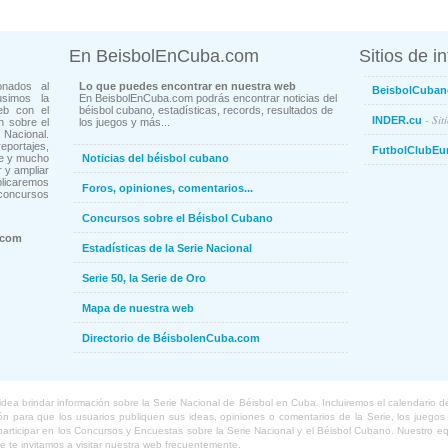
En BeisbolEnCuba.com
Sitios de i
onados al
Lo que puedes encontrar en nuestra web
BeisbolCuban
usimos la
En BeisbolEnCuba.com podrás encontrar noticias del
eb con el
béisbol cubano, estadísticas, records, resultados de
- Sit
INDER.cu
n sobre el
los juegos y más...
Nacional.
ortajes,
FutbolClubEu
ne y mucho
Noticias del béisbol cubano
 y ampliar
blicaremos
Foros, opiniones, comentarios...
concursos
Concursos sobre el Béisbol Cubano
.com
Estadísticas de la Serie Nacional
Serie 50, la Serie de Oro
Mapa de nuestra web
Directorio de BéisbolenCuba.com
a brindar información sobre la Serie Nacional de Béisbol en Cuba. Incluiremos el calendario de lo
 para que los usuarios publiquen sus ideas, opiniones o comentarios de la Serie, los juegos o
o participar en los Concursos y Encuestas sobre la Serie Nacional y el Béisbol Cubano. Nuestro 
ue te invitamos a visitar nuestra web frecuentemente.