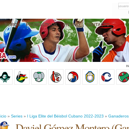
usuario
FOROS
PRONÓSTICOS
EN VIVO
CONTACTO
H
icio
»
Series
»
I Liga Elite del Béisbol Cubano 2022-2023
»
Ganaderos
Daviel Gómez Montero
(
Gan