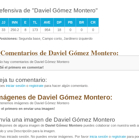
efensiva de "Daviel Gómez Montero"
JJ
INN
E
TL
AVE
DP
PB
BR
CR
33
250.2
8
173
.954
18
0
0
0
Posiciones:
Segunda base, Campo corto, Jardinero izquierdo
 Comentarios de Daviel Gómez Montero:
No hay comentarios de Daviel Gómez Montero
¡Sé el primero en comentar!
eja tu comentario:
bes
iniciar sesión
o
registrate
para hacer algún comentario.
mágenes de Daviel Gómez Montero:
 tenemos imágenes de Daviel Gómez Montero
é el primero en enviar una imagen!
nvía una imagen de Daviel Gómez Montero
dispones de alguna imagen de
Daviel Gómez Montero
puedes colaborar con nuestra web al 
ulo y una Descripción para la imagen.
has iniciado sesión. No puedes enviar imágenes. Por favor
inicia sesión
o
registrate
para pod