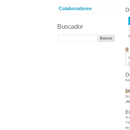
Colaboradores
D
Buscador
0
D
De
I
No
¡S
E
Si 
Tít
No 