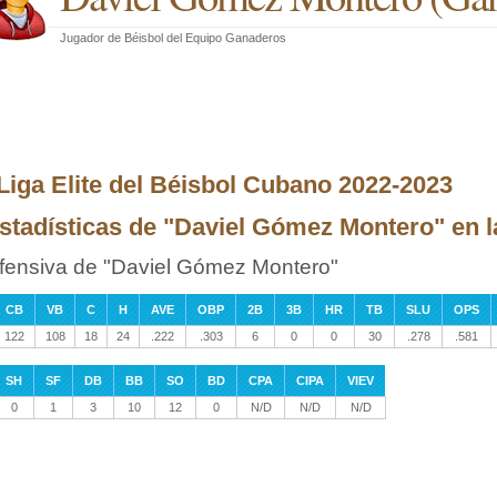
Jugador de Béisbol
del
Equipo Ganaderos
 Liga Elite del Béisbol Cubano 2022-2023
stadísticas de "Daviel Gómez Montero" en la
fensiva de "Daviel Gómez Montero"
CB
VB
C
H
AVE
OBP
2B
3B
HR
TB
SLU
OPS
122
108
18
24
.222
.303
6
0
0
30
.278
.581
SH
SF
DB
BB
SO
BD
CPA
CIPA
VIEV
0
1
3
10
12
0
N/D
N/D
N/D