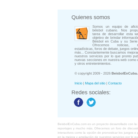
Quienes somos
Somos un equipo de afici
béisbol cubano. Nos prop
tarea de desarrollar esta w
objetivo de brindar informació
Béisbol en Cuba y su Serie 
Ofrecemos noticias, rep
estadísticas, foros de debate, juegos onli
más... Constantemente buscamos mejorar
nuestros servicios por lo que pronto pu
nuevas secciones en nuestra web como 
y otros entretenimientos.
© copyright 2009 - 2026
BeisbolEnCuba
Inicio
|
Mapa del sitio
|
Contacto
Redes sociales:
BeisbolEnCuba.com es un proyecto desarrollado con la ide
reportajes y mucho más. Ofrecemos un foro de discusión
interactivos como la opción de pronosticar los juegos 
en la mejora y ampliación de nuestros servicios por lo q