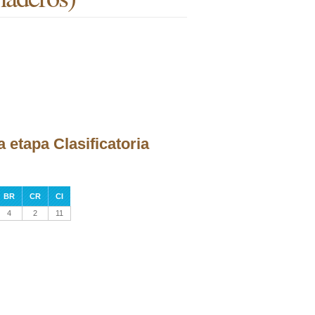
 etapa Clasificatoria
BR
CR
CI
4
2
11