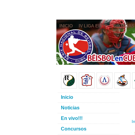
INICIO
IV LIGA ELITE
NOTICIAS
Inicio
Noticias
En vivo!!!
In
Concursos