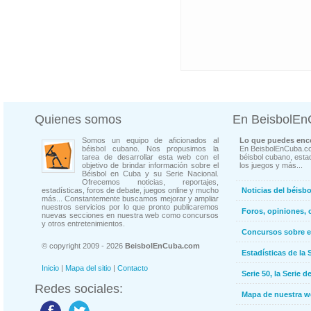
Quienes somos
En BeisbolE
Somos un equipo de aficionados al
Lo que puedes enco
béisbol cubano. Nos propusimos la
En BeisbolEnCuba.co
tarea de desarrollar esta web con el
béisbol cubano, estad
objetivo de brindar información sobre el
los juegos y más...
Béisbol en Cuba y su Serie Nacional.
Ofrecemos noticias, reportajes,
estadísticas, foros de debate, juegos online y mucho
Noticias del béisb
más... Constantemente buscamos mejorar y ampliar
nuestros servicios por lo que pronto publicaremos
Foros, opiniones, 
nuevas secciones en nuestra web como concursos
y otros entretenimientos.
Concursos sobre e
© copyright 2009 - 2026
BeisbolEnCuba.com
Estadísticas de la 
Inicio
|
Mapa del sitio
|
Contacto
Serie 50, la Serie d
Redes sociales:
Mapa de nuestra 