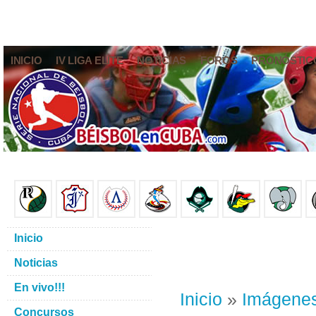
INICIO
IV LIGA ELITE
NOTICIAS
FOROS
PRONÓSTIC
Inicio
Noticias
En vivo!!!
Inicio
»
Imágene
Concursos