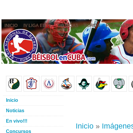
INICIO
IV LIGA ELITE
NOTICIAS
FOROS
PRONÓSTIC
Inicio
Noticias
En vivo!!!
Inicio
»
Imágene
Concursos