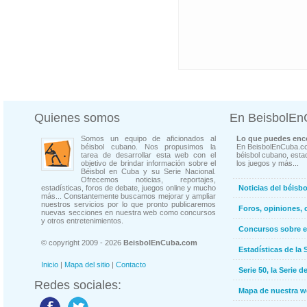
Quienes somos
En BeisbolE
Somos un equipo de aficionados al
Lo que puedes enco
béisbol cubano. Nos propusimos la
En BeisbolEnCuba.co
tarea de desarrollar esta web con el
béisbol cubano, estad
objetivo de brindar información sobre el
los juegos y más...
Béisbol en Cuba y su Serie Nacional.
Ofrecemos noticias, reportajes,
estadísticas, foros de debate, juegos online y mucho
Noticias del béisb
más... Constantemente buscamos mejorar y ampliar
nuestros servicios por lo que pronto publicaremos
Foros, opiniones, 
nuevas secciones en nuestra web como concursos
y otros entretenimientos.
Concursos sobre e
© copyright 2009 - 2026
BeisbolEnCuba.com
Estadísticas de la 
Inicio
|
Mapa del sitio
|
Contacto
Serie 50, la Serie d
Redes sociales:
Mapa de nuestra 