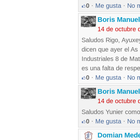
0
·
Me gusta
·
No 
Boris Manue
14 de octubre 
Saludos Rigo, Ayuxe
dicen que ayer el As
Industriales 8 de Mat
es una falta de respe
0
·
Me gusta
·
No 
Boris Manue
14 de octubre 
Saludos Yunier como
0
·
Me gusta
·
No 
Domian Med