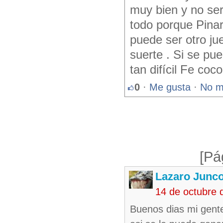
muy bien y no ser
todo porque Pinar
puede ser otro ju
suerte . Si se pu
tan difícil Fe coc
0
·
Me gusta
·
No m
[Pá
Lazaro Junc
14 de octubre 
Buenos dias mi gente