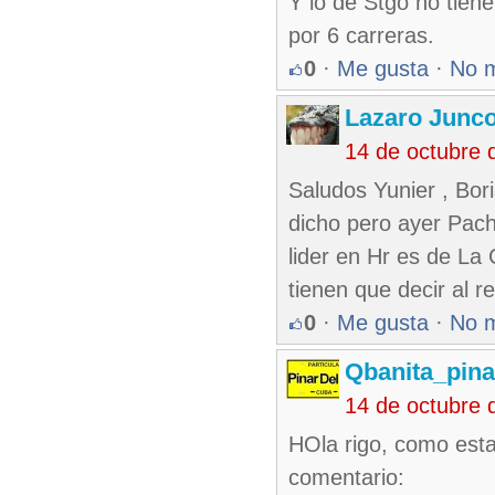
Y lo de Stgo no tiene
por 6 carreras.
0
·
Me gusta
·
No 
Lazaro Junc
14 de octubre 
Saludos Yunier , Bor
dicho pero ayer Pach
lider en Hr es de La 
tienen que decir al 
0
·
Me gusta
·
No 
Qbanita_pin
14 de octubre 
HOla rigo, como esta
comentario: