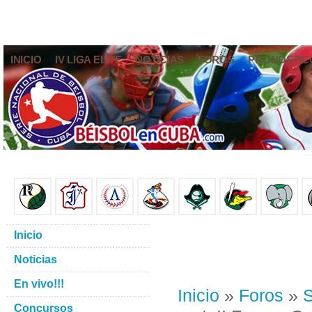
INICIO
IV LIGA ELITE
NOTICIAS
FOROS
PRONÓSTIC
Inicio
Noticias
En vivo!!!
Inicio
»
Foros
»
S
Concursos