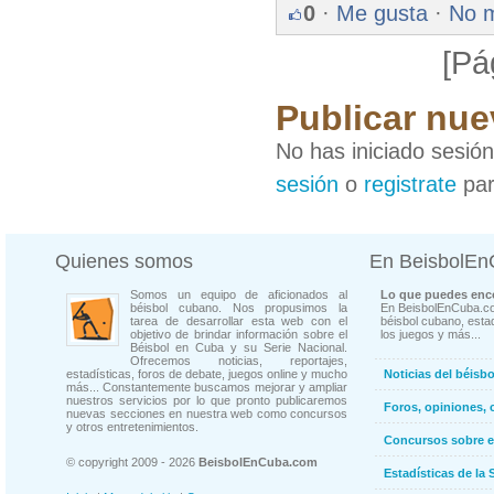
0
·
Me gusta
·
No 
[Pá
Publicar nue
No has iniciado sesió
sesión
o
registrate
par
Quienes somos
En BeisbolE
Somos un equipo de aficionados al
Lo que puedes enco
béisbol cubano. Nos propusimos la
En BeisbolEnCuba.co
tarea de desarrollar esta web con el
béisbol cubano, estad
objetivo de brindar información sobre el
los juegos y más...
Béisbol en Cuba y su Serie Nacional.
Ofrecemos noticias, reportajes,
estadísticas, foros de debate, juegos online y mucho
Noticias del béisb
más... Constantemente buscamos mejorar y ampliar
nuestros servicios por lo que pronto publicaremos
Foros, opiniones, 
nuevas secciones en nuestra web como concursos
y otros entretenimientos.
Concursos sobre e
© copyright 2009 - 2026
BeisbolEnCuba.com
Estadísticas de la 