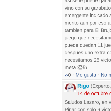
asi se le puede gana
vino con su garabato
emergente indicado A
merito aun por eso a
tambien para El Bruj
juego que necesitamo
puede quedan 11 jueg
despues uno extra co
necesitamos 25 victo
meta.👏👍
0
·
Me gusta
·
No 
Rigo
(Experto,
14 de octubre 
Saludos Lazaro, en v
Pinar con solo 6 vict