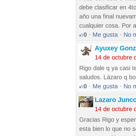
debe clasificar en 4t
año una final nuevam
cualquier cosa. Por a
0
·
Me gusta
·
No 
Ayuxey Gonz
14 de octubre 
Rigo dale q ya casi te
saludos. Lázaro q bo
0
·
Me gusta
·
No 
Lazaro Junc
14 de octubre 
Gracias Rigo y esper
esta bien lo que no 