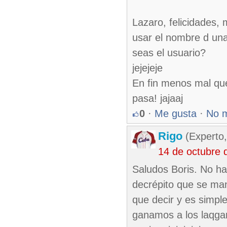
Lazaro, felicidades, 
usar el nombre d una
seas el usuario?
jejejeje
En fin menos mal qu
pasa! jajaaj
0
·
Me gusta
·
No 
Rigo
(Experto,
14 de octubre 
Saludos Boris. No h
decrépito que se man
que decir y es simpl
ganamos a los laqgar