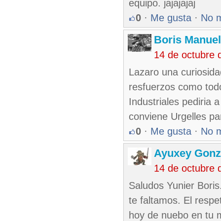
equipo. jajajajaj
0
·
Me gusta
·
No 
Boris Manue
14 de octubre 
Lazaro una curiosida
resfuerzos como todo
Industriales pediria 
conviene Urgelles par
0
·
Me gusta
·
No 
Ayuxey Gonz
14 de octubre 
Saludos Yunier Boris
te faltamos. El respe
hoy de nuebo en tu m