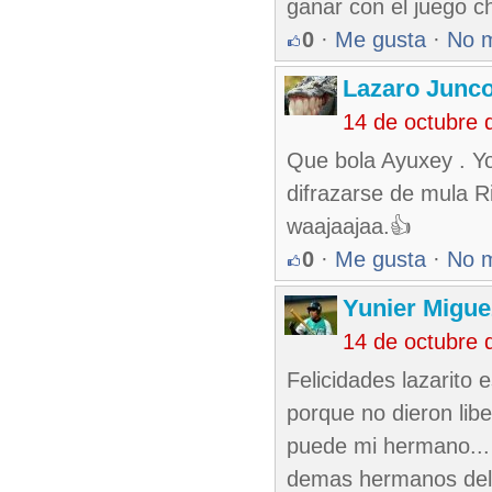
ganar con el juego c
0
·
Me gusta
·
No 
Lazaro Junc
14 de octubre 
Que bola Ayuxey . Y
difrazarse de mula R
waajaajaa.👍
0
·
Me gusta
·
No 
Yunier Migue
14 de octubre 
Felicidades lazarito 
porque no dieron lib
puede mi hermano... 
demas hermanos del 