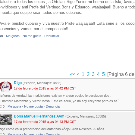
Saludos a todos los cocos , a Ortolani,Rigo,Yunier mi herma de la Isla,David,
envidiosos y anti Profe del Verdugo,Boris y Eduardo, waajaajaa!! Bueno a tod
importa que equipo sean todos somos cubanos.
Viva el béisbol cubano y viva nuestro Profe waajaajaa!! Esta serie si los co
ausencias y vamos por el campeonato!!
0
·
Me gusta
·
No me gusta
·
Denunciar
<<
<
1
2
3
4
5
[Página 6 de
Rigo
(Experto, Mensajes: 4856)
17 de febrero de 2015 a las 04:42 PM CST
eñores de verdad, las maldiciones existen y a ese equipo le persiguen dos :
El nombre Matanzas y Victor Mesa. Esto es serio, yo no soy creyente pero es así.
0
·
Me gusta
·
No me gusta
·
Denunciar
Boris Manuel Fernandez Avm
(Experto, Mensajes: 18385)
17 de febrero de 2015 a las 04:43 PM CST
Rigo como va la preparacion del Matanzas Añejo Gran Reserva 25 años.
0
·
Me gusta
·
No me gusta
·
Denunciar