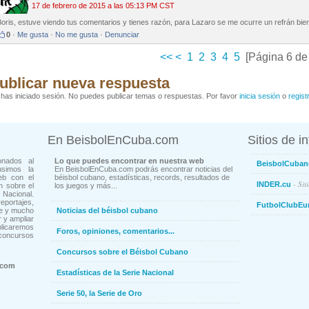
17 de febrero de 2015 a las 05:13 PM CST
oris, estuve viendo tus comentarios y tienes razón, para Lazaro se me ocurre un refrán bien
0
·
Me gusta
·
No me gusta
·
Denunciar
<<
<
1
2
3
4
5
[Página 6 de
ublicar nueva respuesta
has iniciado sesión. No puedes publicar temas o respuestas. Por favor
inicia sesión
o
regist
En BeisbolEnCuba.com
Sitios de i
onados al
Lo que puedes encontrar en nuestra web
BeisbolCuban
usimos la
En BeisbolEnCuba.com podrás encontrar noticias del
eb con el
béisbol cubano, estadísticas, records, resultados de
- Sit
INDER.cu
n sobre el
los juegos y más...
Nacional.
ortajes,
FutbolClubEu
ne y mucho
Noticias del béisbol cubano
 y ampliar
blicaremos
Foros, opiniones, comentarios...
concursos
Concursos sobre el Béisbol Cubano
.com
Estadísticas de la Serie Nacional
Serie 50, la Serie de Oro