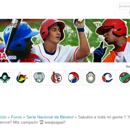
usuario
FOROS
PRONÓSTICOS
EN VIVO
CONTACTO
Ho
icio
»
Foros
»
Serie Nacional de Béisbol
» Saludos a toda mi gente !! Y
ierros!! Mtz campeón 🏆 waajaajaa!!