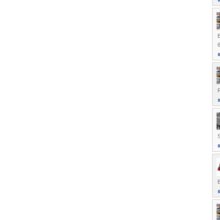
B
6
S
B