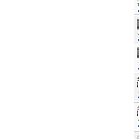
T
N
U