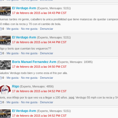
El Verdugo Avm
(Experto, Mensajes: 5151)
17 de febrero de 2015 a las 04:43 PM CST
uenas tardes mi gente, caballero la unica posibilidad que tiene matanzas de quedar campeon 
0 millas con la recta y 70 con el cambio de bola.
0
·
Me gusta
·
No me gusta
·
Denunciar
El Verdugo Avm
(Experto, Mensajes: 5151)
17 de febrero de 2015 a las 04:44 PM CST
Rigo y boris que cuentan los vegueros??
0
·
Me gusta
·
No me gusta
·
Denunciar
Boris Manuel Fernandez Avm
(Experto, Mensajes: 18385)
17 de febrero de 2015 a las 04:50 PM CST
aludos Verdugo todo bien y como esta el frio por alla.
0
·
Me gusta
·
No me gusta
·
Denunciar
Rigo
(Experto, Mensajes: 4856)
17 de febrero de 2015 a las 04:52 PM CST
oris, ese Añejo por lo que veo va a llegar a 100 años. jajajj. Verdugo 55 mph con la recta y 5
0
·
Me gusta
·
No me gusta
·
Denunciar
El Verdugo Avm
(Experto, Mensajes: 5151)
17 de febrero de 2015 a las 04:52 PM CST