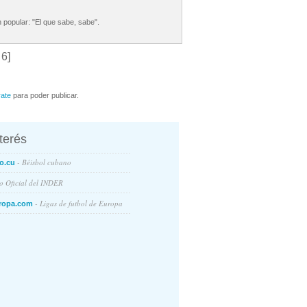
 popular: "El que sabe, sabe".
 6]
rate
para poder publicar.
nterés
- Béisbol cubano
o.cu
io Oficial del INDER
- Ligas de futbol de Europa
ropa.com