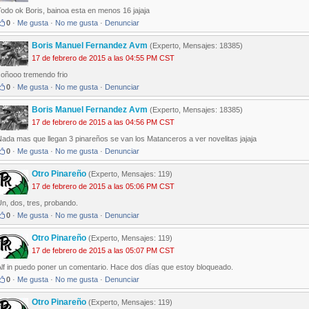
odo ok Boris, bainoa esta en menos 16 jajaja
0
·
Me gusta
·
No me gusta
·
Denunciar
Boris Manuel Fernandez Avm
(Experto, Mensajes: 18385)
17 de febrero de 2015 a las 04:55 PM CST
coñooo tremendo frio
0
·
Me gusta
·
No me gusta
·
Denunciar
Boris Manuel Fernandez Avm
(Experto, Mensajes: 18385)
17 de febrero de 2015 a las 04:56 PM CST
ada mas que llegan 3 pinareños se van los Matanceros a ver novelitas jajaja
0
·
Me gusta
·
No me gusta
·
Denunciar
Otro Pinareño
(Experto, Mensajes: 119)
17 de febrero de 2015 a las 05:06 PM CST
n, dos, tres, probando.
0
·
Me gusta
·
No me gusta
·
Denunciar
Otro Pinareño
(Experto, Mensajes: 119)
17 de febrero de 2015 a las 05:07 PM CST
Alf in puedo poner un comentario. Hace dos días que estoy bloqueado.
0
·
Me gusta
·
No me gusta
·
Denunciar
Otro Pinareño
(Experto, Mensajes: 119)