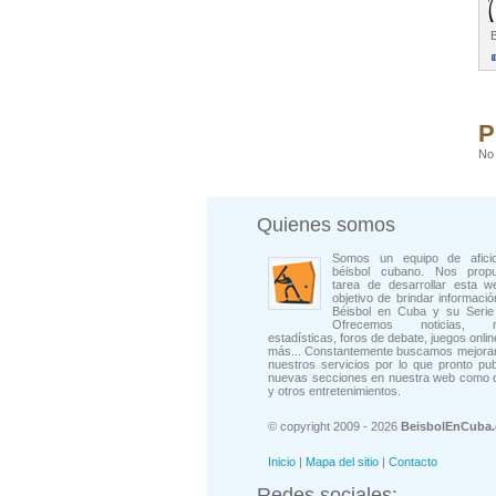
B
P
No 
Quienes somos
Somos un equipo de afici
béisbol cubano. Nos prop
tarea de desarrollar esta w
objetivo de brindar informació
Béisbol en Cuba y su Serie 
Ofrecemos noticias, rep
estadísticas, foros de debate, juegos onli
más... Constantemente buscamos mejorar
nuestros servicios por lo que pronto pu
nuevas secciones en nuestra web como 
y otros entretenimientos.
© copyright 2009 - 2026
BeisbolEnCuba
Inicio
|
Mapa del sitio
|
Contacto
Redes sociales: