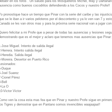
debatir en los foros . Un saludo para los Mosqueteros Michel, May y Dartanan
ausencia como buenos cocodrilos defendiendo a los Cocos y nuestro Profe!!
Yo pronostique hace un tiempo que Pinar con la serie del caribe y las injusti
que se le iban a ir varios peloteros por el descontento y ya lo ven van 7 y est
Canadá se les van otros mas y para la próxima serie nacional van a jugar con
Quiero felicitar a mi Profe que a pesar de todas las ausencias y lesiones segu
demostrando que es el mejor y aclaro que tenemos mas ausencias que Pinar:
1-Jose Miguel. Intento de salida ilegal
2-Herrera. Intento salida ilegal
3-Heredia. Salida ilegal
4-Moreira. Desertor en Puerto Rico
Lesionados:
5-Duque
6-Joel Suarez
7-Cionel Pérez
8-Bell
9-La O
10-Victor Victor
Como ven la cosa esta mas fea que en Pinar y nuestro Profe sigue en primer
los Tigres y demostrar que en Pantano somos invencibles waajaajaa!!