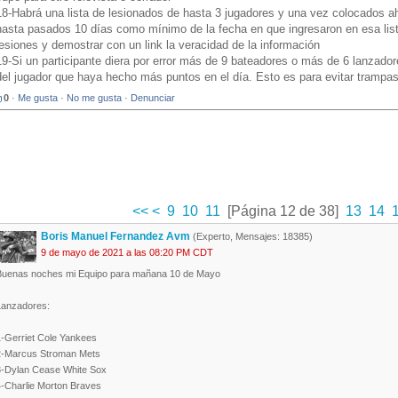
18-Habrá una lista de lesionados de hasta 3 jugadores y una vez colocados a
hasta pasados 10 días como mínimo de la fecha en que ingresaron en esa lista.
lesiones y demostrar con un link la veracidad de la información
19-Si un participante diera por error más de 9 bateadores o más de 6 lanzador
del jugador que haya hecho más puntos en el día. Esto es para evitar trampa
0
·
Me gusta
·
No me gusta
·
Denunciar
<<
<
9
10
11
[Página 12 de 38]
13
14
Boris Manuel Fernandez Avm
(Experto, Mensajes: 18385)
9 de mayo de 2021 a las 08:20 PM CDT
Buenas noches mi Equipo para mañana 10 de Mayo
Lanzadores:
1-Gerriet Cole Yankees
2-Marcus Stroman Mets
3-Dylan Cease White Sox
4-Charlie Morton Braves