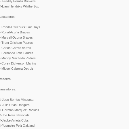
5- Freddy Peralta Brewers
©-Liam Hendriks Whithe Sox
Bateadores:
1-Randall Grichuck Blue Jays
2-Ronal Acuña Braves
3-Marcell Ozuna Braves
4-Trent Grisham Padres
5-Carlos Correa Astros
6-Fernando Tatis Padres
7-Manny Machado Padres
8-Corey Dickerson Marlins
-Miguel Cabrera Detroit
Reserva
Lanzadores:
®-Jose Berrios Minesota
®-Julio Urias Dodgers
®-German Marquez Rockies
®-Joe Ross Nationals
®-Jacke Arrieta Cubs
©-Yusmeiro Petit Oakland