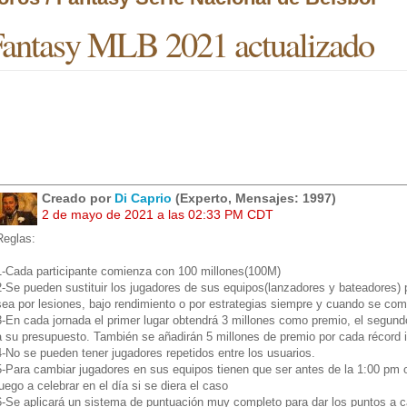
antasy MLB 2021 actualizado
Creado por
Di Caprio
(Experto, Mensajes: 1997)
2 de mayo de 2021 a las 02:33 PM CDT
Reglas:
1-Cada participante comienza con 100 millones(100M)
2-Se pueden sustituir los jugadores de sus equipos(lanzadores y bateadores) 
sea por lesiones, bajo rendimiento o por estrategias siempre y cuando se co
3-En cada jornada el primer lugar obtendrá 3 millones como premio, el segundo 
a su presupuesto. También se añadirán 5 millones de premio por cada récord 
4-No se pueden tener jugadores repetidos entre los usuarios.
5-Para cambiar jugadores en sus equipos tienen que ser antes de la 1:00 pm o
juego a celebrar en el día si se diera el caso
6-Se aplicará un sistema de puntuación muy completo para dar los puntos a 