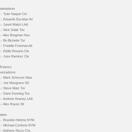
Bateadores
.- Tyler Naquin Cin
2.- Eduardo Escobar Ari
3.- Jared Walsh LAA
.- Nick Solak Tex
5.- Alex Bregman Hou
.- Bo Bichette Tor
.- Freddie Freeman Atl
.- Eddie Rosario Cle
9.- Jose Ramirez Cle
Mi banco
Lanzadores
1.- Mark Scherzer Was
2.- Joe Musgrave SD
.- Steve Matz Tor
4.- Dane Dunning Tex
5.- Andrew Heaney LAA
.- Alex Reyes Stl
Bateo
1.- Brandon Nimmo NYM
2.- Michael Conforto NYM
3.- Anthony Rizzo Chc