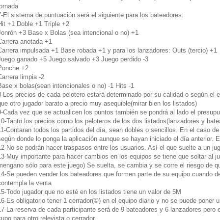
jornada
7-El sistema de puntuación será el siguiente para los bateadores:
Hit +1 Doble +1 Triple +2
Jonrón +3 Base x Bolas (sea intencional o no) +1
Carrera anotada +1
Carrera impulsada +1 Base robada +1 y para los lanzadores: Outs (tercio) +1
Juego ganado +5 Juego salvado +3 Juego perdido -3
Ponche +2
Carrera limpia -2
Base x bolas(sean intencionales o no) -1 Hits -1
8-Los precios de cada pelotero estará determinado por su calidad o según el 
que otro jugador barato a precio muy asequible(mirar bien los listados)
9-Cada vez que se actualicen los puntos también se pondrá al lado el presup
10-Tanto los precios como los peloteros de los dos listados(lanzadores y bate
11-Contaran todos los partidos del día, sean dobles o sencillos. En el caso de
según donde lo ponga la aplicación aunque se hayan iniciado el día anterior. 
12-No se podrán hacer traspasos entre los usuarios. Así el que suelte a un jug
13-Muy importante para hacer cambios en los equipos se tiene que soltar al j
mengano sólo para este juego) Se suelta, se cambia y se corre el riesgo de qu
14-Se pueden vender los bateadores que formen parte de su equipo cuando de
contempla la venta
15-Todo jugador que no esté en los listados tiene un valor de 5M
16-Es obligatorio tener 1 cerrador(©) en el equipo diario y no se puede poner u
17-La reserva de cada participante será de 9 bateadores y 6 lanzadores pero 
cupo para otro relevista o cerrador