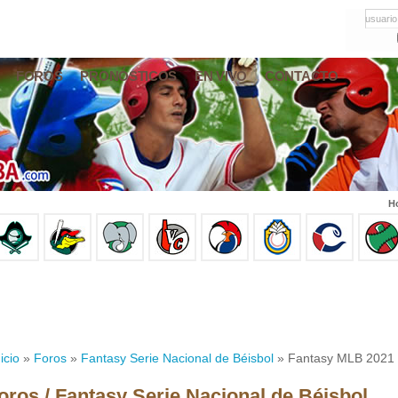
usuario
FOROS
PRONÓSTICOS
EN VIVO
CONTACTO
Ho
icio
»
Foros
»
Fantasy Serie Nacional de Béisbol
» Fantasy MLB 2021 
oros / Fantasy Serie Nacional de Béisbol