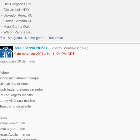
.- Didi Gregorios Phi
5.- Gio Urshela NYY
6.- Salvador Perez KC
7.- Carlos Santana KC
8.- Mark Canha Oak
9.- Wilson Ramos Det
0
·
Me gusta
·
No me gusta
·
Denunciar
Axel Garcia Nuñez
(Experto, Mensajes: 1176)
9 de mayo de 2021 a las 11:24 PM CDT
equipo para 10 de mayo
Picheo
Shane mcclahanam tampa
ristian Javier hous
Josh hader brewers cerrador
Trevor Rogers marlins
Sandy Alcántara marlins
Huáscar ynoa atlanta
Bateo
Jessy winker cinc
osé a garcía tex
esús Aguilar marlins