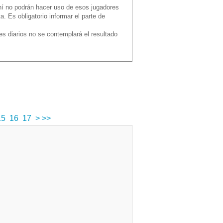
hí no podrán hacer uso de esos jugadores
 Es obligatorio informar el parte de
es diarios no se contemplará el resultado
s
15
16
17
>
>>