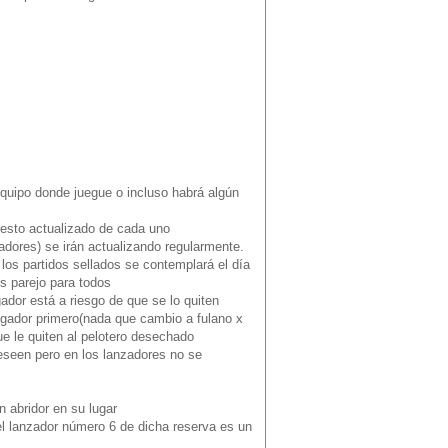
equipo donde juegue o incluso habrá algún
uesto actualizado de cada uno
adores) se irán actualizando regularmente.
 los partidos sellados se contemplará el día
Es parejo para todos
ador está a riesgo de que se lo quiten
ugador primero(nada que cambio a fulano x
e le quiten al pelotero desechado
seen pero en los lanzadores no se
n abridor en su lugar
el lanzador número 6 de dicha reserva es un