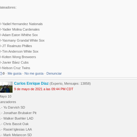
Bateadores:
®-Yadiel Hernandez Nationals
®-Yadier Molina Cardenales
®-Adam Eaton Whithe Sox
®-Yasmany Grandal White Sox
-JT Realmuto Phillies
®-Tim Anderson White Sox
®-Kolten Wong Breweers
®-Javier Báez Cubs
®-Nelson Cruz Twins
0
·
Me gusta
·
No me gusta
·
Denunciar
Carlos Enrique Diaz
(Experto, Mensajes: 13858)
9 de mayo de 2021 a las 09:44 PM CDT
Mayo 10
Lanzadores
1.- Yu Darvish SD
.- Jonathan Brubaker Pit
3.- Walker Buehler LAD
.- Chris Bassit Oak
.- Rasiel Iglesias LAA
6.- Mark Melancon SD