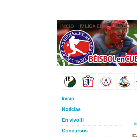
INICIO
IV LIGA ELITE
NOTICIAS
Inicio
Noticias
En vivo!!!
In
Concursos
F