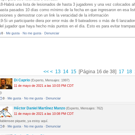
18-Habrá una lista de lesionados de hasta 3 jugadores y una vez colocados a
hasta pasados 10 días como mínimo de la fecha en que ingresaron en esa lista.
lesiones y demostrar con un link la veracidad de la información
19-Si un participante diera por error más de 9 bateadores o más de 6 lanzador
del jugador que haya hecho más puntos en el día. Esto es para evitar trampa
0
·
Me gusta
·
No me gusta
·
Denunciar
<<
<
13
14
15
[Página 16 de 38]
17
18
Di Caprio
(Experto, Mensajes: 1997)
11 de mayo de 2021 a las 10:03 PM CDT
😒
0
·
Me gusta
·
No me gusta
·
Denunciar
Héctor Daniel Martínez Manzo
(Experto, Mensajes: 762)
11 de mayo de 2021 a las 10:08 PM CDT
ablensee piquete, ya estoy aquí.
0
·
Me gusta
·
No me gusta
·
Denunciar