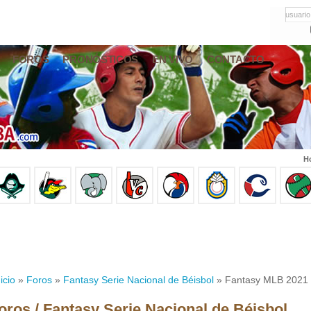
usuario
FOROS
PRONÓSTICOS
EN VIVO
CONTACTO
Ho
icio
»
Foros
»
Fantasy Serie Nacional de Béisbol
» Fantasy MLB 2021 
oros / Fantasy Serie Nacional de Béisbol