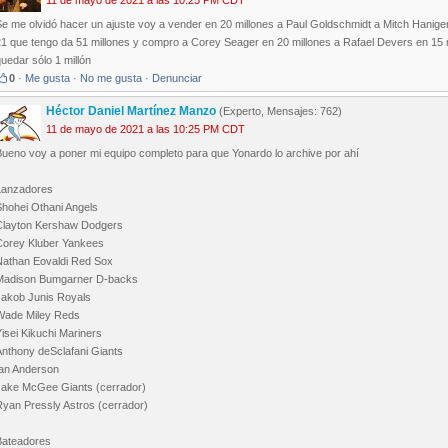
11 de mayo de 2021 a las 10:25 PM CDT
e me olvidó hacer un ajuste voy a vender en 20 millones a Paul Goldschmidt a Mitch Haniger
21 que tengo da 51 millones y compro a Corey Seager en 20 millones a Rafael Devers en 15 
uedar sólo 1 millón
0
·
Me gusta
·
No me gusta
·
Denunciar
Héctor Daniel Martínez Manzo
(Experto, Mensajes: 762)
11 de mayo de 2021 a las 10:25 PM CDT
Bueno voy a poner mi equipo completo para que Yonardo lo archive por ahí
Lanzadores
Shohei Othani Angels
Clayton Kershaw Dodgers
Corey Kluber Yankees
Nathan Eovaldi Red Sox
Madison Bumgarner D-backs
Jakob Junis Royals
Wade Miley Reds
isei Kikuchi Mariners
Anthony deSclafani Giants
Ian Anderson
Jake McGee Giants (cerrador)
Ryan Pressly Astros (cerrador)
Bateadores