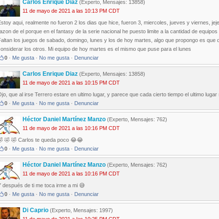
Carlos Enrique Diaz
(Experto, Mensajes: 13858)
11 de mayo de 2021 a las 10:13 PM CDT
stoy aqui, realmente no fueron 2 los dias que hice, fueron 3, miercoles, jueves y viernes, jej
azon de el porque en el fantasy de la serie nacional he puesto limite a la cantidad de equipos
Faltan los juegos de sabado, domingo, lunes y los de hoy martes, algo que propongo es que 
onsiderar los otros. Mi equipo de hoy martes es el mismo que puse para el lunes
0
·
Me gusta
·
No me gusta
·
Denunciar
Carlos Enrique Diaz
(Experto, Mensajes: 13858)
11 de mayo de 2021 a las 10:15 PM CDT
jo, que al irse Terrero estare en ultimo lugar, y parece que cada cierto tiempo el ultimo lugar
0
·
Me gusta
·
No me gusta
·
Denunciar
Héctor Daniel Martínez Manzo
(Experto, Mensajes: 762)
11 de mayo de 2021 a las 10:16 PM CDT
🤣 🤣 🤣 Carlos te queda poco 😂😂
0
·
Me gusta
·
No me gusta
·
Denunciar
Héctor Daniel Martínez Manzo
(Experto, Mensajes: 762)
11 de mayo de 2021 a las 10:16 PM CDT
 después de ti me toca irme a mi 😅
0
·
Me gusta
·
No me gusta
·
Denunciar
Di Caprio
(Experto, Mensajes: 1997)