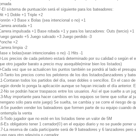
jornada
7-El sistema de puntuación será el siguiente para los bateadores:
Hit +1 Doble +1 Triple +2
Jonrón +3 Base x Bolas (sea intencional o no) +1
Carrera anotada +1
Carrera impulsada +1 Base robada +1 y para los lanzadores: Outs (tercio) +1
Juego ganado +5 Juego salvado +3 Juego perdido -3
Ponche +2
Carrera limpia -2
Base x bolas(sean intencionales o no) -1 Hits -1
8-Los precios de cada pelotero estará determinado por su calidad o según el 
que otro jugador barato a precio muy asequible(mirar bien los listados)
9-Cada vez que se actualicen los puntos también se pondrá al lado el presup
10-Tanto los precios como los peloteros de los dos listados(lanzadores y bate
11-Contaran todos los partidos del día, sean dobles o sencillos. En el caso de
según donde lo ponga la aplicación aunque se hayan iniciado el día anterior. 
12-No se podrán hacer traspasos entre los usuarios. Así el que suelte a un jug
13-Muy importante para hacer cambios en los equipos se tiene que soltar al j
mengano sólo para este juego) Se suelta, se cambia y se corre el riesgo de qu
14-Se pueden vender los bateadores que formen parte de su equipo cuando de
contempla la venta
15-Todo jugador que no esté en los listados tiene un valor de 5M
16-Es obligatorio tener 1 cerrador(©) en el equipo diario y no se puede poner u
17-La reserva de cada participante será de 9 bateadores y 6 lanzadores pero 
cupo para otro relevista o cerrador