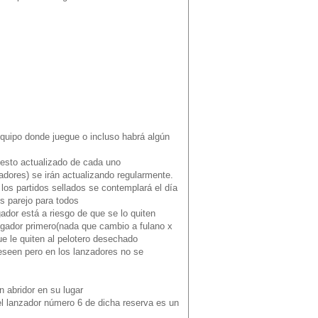
equipo donde juegue o incluso habrá algún
uesto actualizado de cada uno
adores) se irán actualizando regularmente.
 los partidos sellados se contemplará el día
Es parejo para todos
ador está a riesgo de que se lo quiten
ugador primero(nada que cambio a fulano x
e le quiten al pelotero desechado
seen pero en los lanzadores no se
n abridor en su lugar
el lanzador número 6 de dicha reserva es un