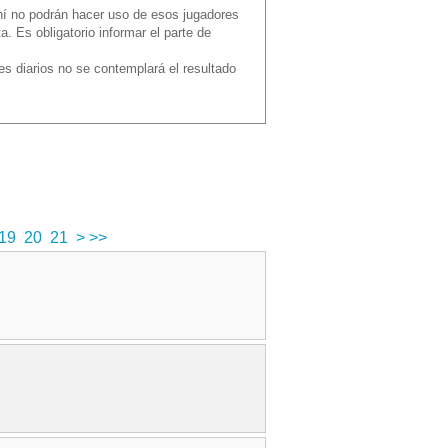
hí no podrán hacer uso de esos jugadores
 Es obligatorio informar el parte de
es diarios no se contemplará el resultado
s
19
20
21
>
>>