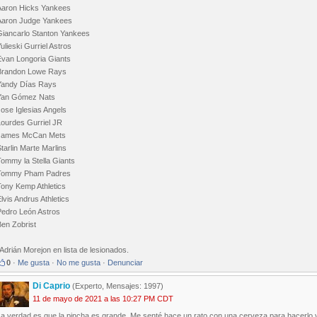
Aaron Hicks Yankees
Aaron Judge Yankees
Giancarlo Stanton Yankees
ulieski Gurriel Astros
Evan Longoria Giants
Brandon Lowe Rays
Yandy Días Rays
Yan Gómez Nats
ose Iglesias Angels
Lourdes Gurriel JR
James McCan Mets
tarlin Marte Marlins
Tommy la Stella Giants
Tommy Pham Padres
Tony Kemp Athletics
lvis Andrus Athletics
Pedro León Astros
Ben Zobrist
Adrián Morejon en lista de lesionados.
0
·
Me gusta
·
No me gusta
·
Denunciar
Di Caprio
(Experto, Mensajes: 1997)
11 de mayo de 2021 a las 10:27 PM CDT
a verdad es que la pincha es grande. Me senté hace un rato con una cerveza para hacerlo y 