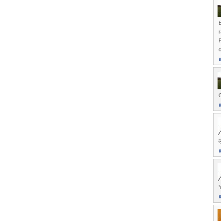
E
r
c
O
Y