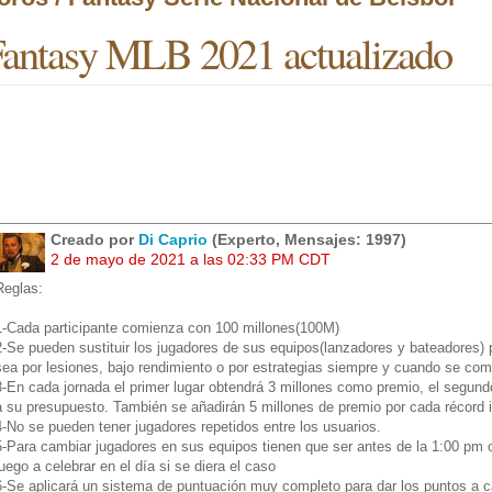
antasy MLB 2021 actualizado
Creado por
Di Caprio
(Experto, Mensajes: 1997)
2 de mayo de 2021 a las 02:33 PM CDT
Reglas:
1-Cada participante comienza con 100 millones(100M)
2-Se pueden sustituir los jugadores de sus equipos(lanzadores y bateadores) 
sea por lesiones, bajo rendimiento o por estrategias siempre y cuando se co
3-En cada jornada el primer lugar obtendrá 3 millones como premio, el segundo 
a su presupuesto. También se añadirán 5 millones de premio por cada récord 
4-No se pueden tener jugadores repetidos entre los usuarios.
5-Para cambiar jugadores en sus equipos tienen que ser antes de la 1:00 pm o
juego a celebrar en el día si se diera el caso
6-Se aplicará un sistema de puntuación muy completo para dar los puntos a 