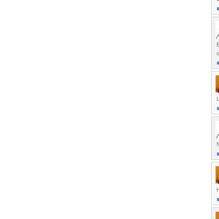
E
c
N
H