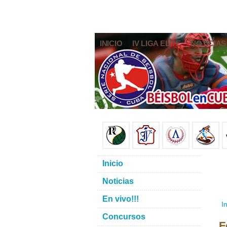
INICIO
IV LIGA ELITE
NOTICIAS
Inicio
Noticias
En vivo!!!
In
Concursos
F