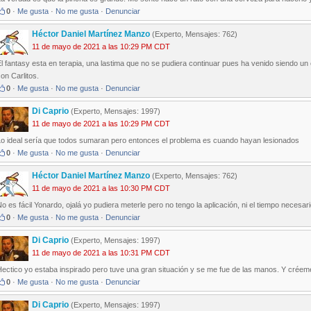
0
·
Me gusta
·
No me gusta
·
Denunciar
Héctor Daniel Martínez Manzo
(Experto, Mensajes: 762)
11 de mayo de 2021 a las 10:29 PM CDT
l fantasy esta en terapia, una lastima que no se pudiera continuar pues ha venido siendo u
on Carlitos.
0
·
Me gusta
·
No me gusta
·
Denunciar
Di Caprio
(Experto, Mensajes: 1997)
11 de mayo de 2021 a las 10:29 PM CDT
Lo ideal sería que todos sumaran pero entonces el problema es cuando hayan lesionados
0
·
Me gusta
·
No me gusta
·
Denunciar
Héctor Daniel Martínez Manzo
(Experto, Mensajes: 762)
11 de mayo de 2021 a las 10:30 PM CDT
o es fácil Yonardo, ojalá yo pudiera meterle pero no tengo la aplicación, ni el tiempo necesari
0
·
Me gusta
·
No me gusta
·
Denunciar
Di Caprio
(Experto, Mensajes: 1997)
11 de mayo de 2021 a las 10:31 PM CDT
ectico yo estaba inspirado pero tuve una gran situación y se me fue de las manos. Y créem
0
·
Me gusta
·
No me gusta
·
Denunciar
Di Caprio
(Experto, Mensajes: 1997)