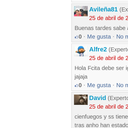
Avileña81
(Ex
25 de abril de
Buenas tardes sabe a
0
·
Me gusta
·
No 
Alfre2
(Expert
25 de abril de
Hola Fcita debe ser i
jajaja
0
·
Me gusta
·
No 
David
(Expert
25 de abril de
cienfuegos y ss tien
tras anho han estado