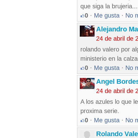
que siga la brujeria...
0
·
Me gusta
·
No 
Alejandro Ma
24 de abril de
rolando valero por al
ministerio en la calz
0
·
Me gusta
·
No 
Angel Borde
24 de abril de
A los azules lo que l
proxima serie.
0
·
Me gusta
·
No 
Rolando Vale