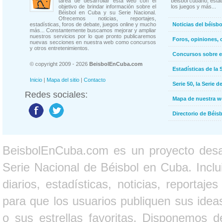
tarea de desarrollar esta web con el
béisbol cubano, estad
objetivo de brindar información sobre el
los juegos y más...
Béisbol en Cuba y su Serie Nacional.
Ofrecemos noticias, reportajes,
estadísticas, foros de debate, juegos online y mucho
Noticias del béisb
más... Constantemente buscamos mejorar y ampliar
nuestros servicios por lo que pronto publicaremos
Foros, opiniones, 
nuevas secciones en nuestra web como concursos
y otros entretenimientos.
Concursos sobre e
© copyright 2009 - 2026
BeisbolEnCuba.com
Estadísticas de la 
Inicio
|
Mapa del sitio
|
Contacto
Serie 50, la Serie d
Redes sociales:
Mapa de nuestra 
Directorio de Béi
BeisbolEnCuba.com es un proyecto desarr
Serie Nacional de Béisbol en Cuba. Inclui
diarios, estadísticas, noticias, report
para que los usuarios publiquen sus ideas
o sus estrellas favoritas. Disponemos d