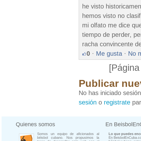
he visto historicamen
hemos visto no clasif
mi olfato me dice qu
tiempo de perder, pe
racha convincente de
0
·
Me gusta
·
No 
[Página
Publicar nue
No has iniciado sesió
sesión
o
registrate
par
Quienes somos
En BeisbolE
Somos un equipo de aficionados al
Lo que puedes enco
béisbol cubano. Nos propusimos la
En BeisbolEnCuba.co