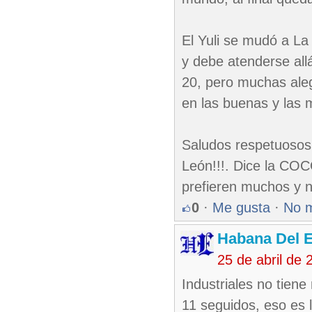
El Yuli se mudó a L
y debe atenderse all
20, pero muchas aleg
en las buenas y las 
Saludos respetuosos d
León!!!. Dice la COCO:
prefieren muchos y no
0
·
Me gusta
·
No 
Habana Del E
25 de abril de
Industriales no tiene
11 seguidos, eso es l