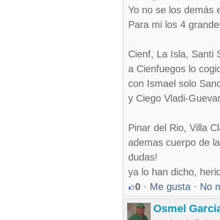
Yo no se los demás eq
Para mi los 4 grandes
Cienf, La Isla, Santi
a Cienfuegos lo cogio
con Ismael solo Sanct
y Ciego Vladi-Guevar
Pinar del Rio, Villa
ademas cuerpo de lan
dudas!
ya lo han dicho, her
0
·
Me gusta
·
No 
Osmel Garci