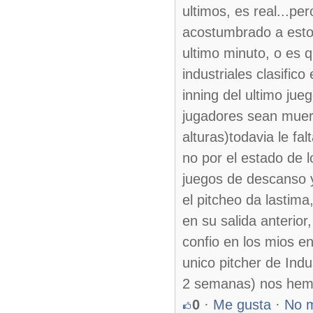
ultimos, es real...pe
acostumbrado a esto? 
ultimo minuto, o es 
industriales clasific
inning del ultimo ju
jugadores sean muert
alturas)todavia le fa
no por el estado de 
juegos de descanso y
el pitcheo da lastim
en su salida anterior
confio en los mios e
unico pitcher de Indu
2 semanas) nos hemo
0
·
Me gusta
·
No 