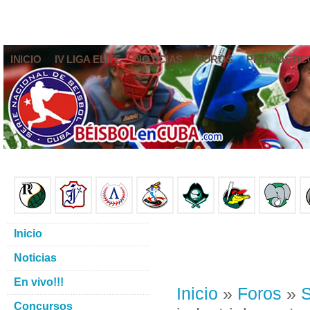
INICIO
IV LIGA ELITE
NOTICIAS
FOROS
PRONÓSTIC
Inicio
Noticias
En vivo!!!
Inicio
»
Foros
»
S
Concursos