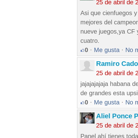
25 de abril de
Asi que cienfuegos y
mejores del campeon
nueve juegos,ya CF y
cuatro.
0
·
Me gusta
·
No 
Ramiro Cado
25 de abril de
jajajajajaja habana d
de grandes esta upsi
0
·
Me gusta
·
No 
Aliel Ponce 
25 de abril de
Panel ahí tienes toda