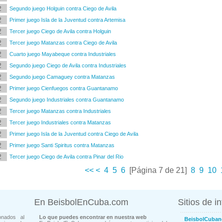
2
Segundo juego Holguin contra Ciego de Avila
2
Primer juego Isla de la Juventud contra Artemisa
2
Tercer juego Ciego de Avila contra Holguin
2
Tercer juego Matanzas contra Ciego de Avila
2
Cuarto juego Mayabeque contra Industriales
2
Segundo juego Ciego de Avila contra Industriales
2
Segundo juego Camaguey contra Matanzas
2
Primer juego Cienfuegos contra Guantanamo
2
Segundo juego Industriales contra Guantanamo
2
Tercer juego Matanzas contra Industriales
2
Tercer juego Industriales contra Matanzas
2
Primer juego Isla de la Juventud contra Ciego de Avila
2
Primer juego Santi Spiritus contra Matanzas
2
Tercer juego Ciego de Avila contra Pinar del Rio
<<
<
4
5
6
[Página 7 de 21]
8
9
10
En BeisbolEnCuba.com
Sitios de i
onados al
Lo que puedes encontrar en nuestra web
BeisbolCuban