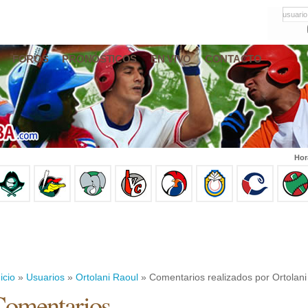
usuario
FOROS
PRONÓSTICOS
EN VIVO
CONTACTO
Hor
icio
»
Usuarios
»
Ortolani Raoul
» Comentarios realizados por Ortolani
omentarios