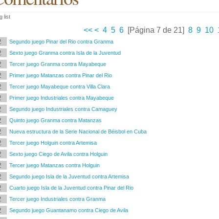
 list
<<
<
4
5
6
[Página 7 de 21]
8
9
10
2
Segundo juego Pinar del Rio contra Granma
2
Sexto juego Granma contra Isla de la Juventud
2
Tercer juego Granma contra Mayabeque
2
Primer juego Matanzas contra Pinar del Rio
2
Tercer juego Mayabeque contra Villa Clara
2
Primer juego Industriales contra Mayabeque
2
Segundo juego Industriales contra Camaguey
2
Quinto juego Granma contra Matanzas
2
Nueva estructura de la Serie Nacional de Béisbol en Cuba
2
Tercer juego Holguin contra Artemisa
2
Sexto juego Ciego de Avila contra Holguin
2
Tercer juego Matanzas contra Holguin
2
Segundo juego Isla de la Juventud contra Artemisa
2
Cuarto juego Isla de la Juventud contra Pinar del Rio
2
Tercer juego Industriales contra Granma
2
Segundo juego Guantanamo contra Ciego de Avila