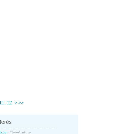
11
12
>
>>
nterés
- Béisbol cubano
o.cu