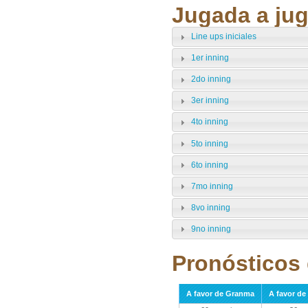
Jugada a jug
Line ups iniciales
1er inning
2do inning
3er inning
4to inning
5to inning
6to inning
7mo inning
8vo inning
9no inning
Pronósticos 
A favor de Granma
A favor d