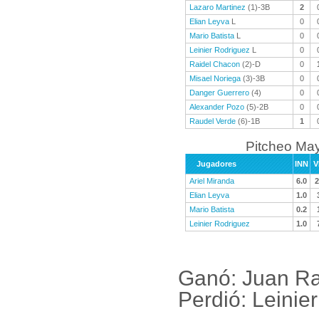
Lazaro Martinez
(1)-3B
2
Elian Leyva
L
0
Mario Batista
L
0
Leinier Rodriguez
L
0
Raidel Chacon
(2)-D
0
Misael Noriega
(3)-3B
0
Danger Guerrero
(4)
0
Alexander Pozo
(5)-2B
0
Raudel Verde
(6)-1B
1
Pitcheo Ma
Jugadores
INN
V
Ariel Miranda
6.0
2
Elian Leyva
1.0
Mario Batista
0.2
Leinier Rodriguez
1.0
Ganó: Juan Ra
Perdió: Leinie