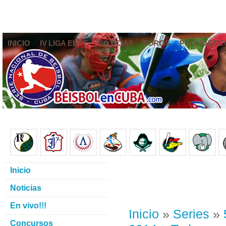
INICIO
IV LIGA ELITE
NOTICIAS
FOROS
PRONÓSTIC
Inicio
Noticias
En vivo!!!
Inicio
»
Series
»
Concursos