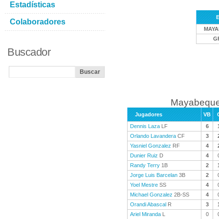
Estadísticas
E
Colaboradores
MAYA
G
Buscador
Mayabeque 
Jugadores
VB
Dennis Laza
LF
6
Orlando Lavandera
CF
3
Yasniel Gonzalez
RF
4
Dunier Ruiz
D
4
Randy Terry
1B
2
Jorge Luis Barcelan
3B
2
Yoel Mestre
SS
4
Michael Gonzalez
2B-SS
4
Orandi Abascal
R
3
Ariel Miranda
L
0