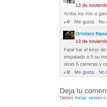
13 de noviemb
Arriba los mio a ga
0
·
Me gusta
·
No 
Ortolani Raou
13 de noviemb
Fatal fue el error d
empatado a 5 su mej
otras 5 carreras y cir
0
·
Me gusta
·
No 
Deja tu coment
Debes
iniciar sesión