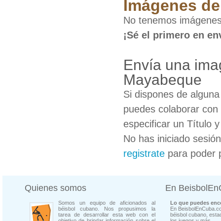
Imágenes de 
No tenemos imágenes
¡Sé el primero en en
Envía una ima
Mayabeque
Si dispones de algun
puedes colaborar con 
especificar un Título 
No has iniciado sesió
registrate
para poder 
Quienes somos
En BeisbolE
Somos un equipo de aficionados al
Lo que puedes enco
béisbol cubano. Nos propusimos la
En BeisbolEnCuba.co
tarea de desarrollar esta web con el
béisbol cubano, estad
objetivo de brindar información sobre el
los juegos y más...