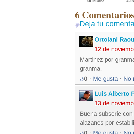
60
usuarios
36
us
6 Comentarios 
Deja tu comenta
Ortolani Raou
12 de noviemb
Martinez por granma 
granma.
0
·
Me gusta
·
No 
Luis Alberto 
13 de noviemb
Buena subserie con
alazanes por estabil
0
·
Me gusta
·
No 