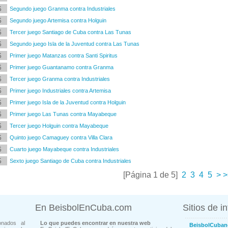
6
Segundo juego Granma contra Industriales
6
Segundo juego Artemisa contra Holguin
6
Tercer juego Santiago de Cuba contra Las Tunas
6
Segundo juego Isla de la Juventud contra Las Tunas
6
Primer juego Matanzas contra Santi Spiritus
6
Primer juego Guantanamo contra Granma
6
Tercer juego Granma contra Industriales
6
Primer juego Industriales contra Artemisa
6
Primer juego Isla de la Juventud contra Holguin
6
Primer juego Las Tunas contra Mayabeque
6
Tercer juego Holguin contra Mayabeque
6
Quinto juego Camaguey contra Villa Clara
6
Cuarto juego Mayabeque contra Industriales
5
Sexto juego Santiago de Cuba contra Industriales
[Página 1 de 5]
2
3
4
5
>
>
En BeisbolEnCuba.com
Sitios de i
onados al
Lo que puedes encontrar en nuestra web
BeisbolCuban