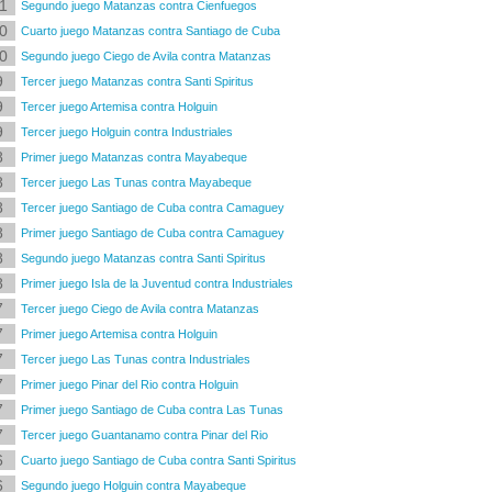
1
Segundo juego Matanzas contra Cienfuegos
0
Cuarto juego Matanzas contra Santiago de Cuba
0
Segundo juego Ciego de Avila contra Matanzas
9
Tercer juego Matanzas contra Santi Spiritus
9
Tercer juego Artemisa contra Holguin
9
Tercer juego Holguin contra Industriales
8
Primer juego Matanzas contra Mayabeque
8
Tercer juego Las Tunas contra Mayabeque
8
Tercer juego Santiago de Cuba contra Camaguey
8
Primer juego Santiago de Cuba contra Camaguey
8
Segundo juego Matanzas contra Santi Spiritus
8
Primer juego Isla de la Juventud contra Industriales
7
Tercer juego Ciego de Avila contra Matanzas
7
Primer juego Artemisa contra Holguin
7
Tercer juego Las Tunas contra Industriales
7
Primer juego Pinar del Rio contra Holguin
7
Primer juego Santiago de Cuba contra Las Tunas
7
Tercer juego Guantanamo contra Pinar del Rio
6
Cuarto juego Santiago de Cuba contra Santi Spiritus
6
Segundo juego Holguin contra Mayabeque