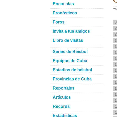
Encuestas
Msg
Pronósticos
Foros
3
2
Invita a tus amigos
2
Libro de visitas
1
1
Series de Béisbol
1
1
Equipos de Cuba
1
Estadios de béisbol
1
1
Provincias de Cuba
1
Reportajes
1
1
Artículos
1
Records
1
1
Estadísticas