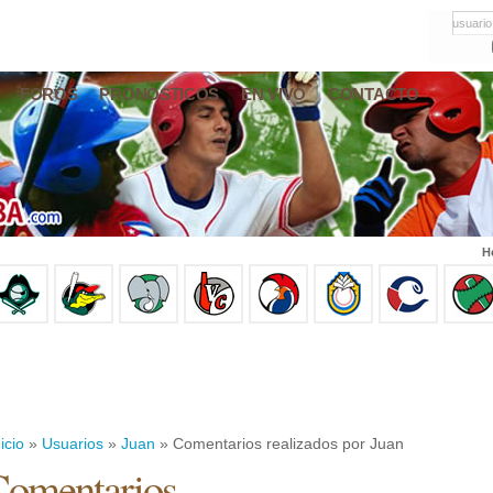
usuario
FOROS
PRONÓSTICOS
EN VIVO
CONTACTO
H
icio
»
Usuarios
»
Juan
» Comentarios realizados por Juan
omentarios