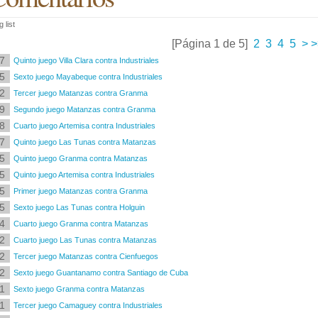
 list
[Página 1 de 5]
2
3
4
5
>
>
7
Quinto juego Villa Clara contra Industriales
5
Sexto juego Mayabeque contra Industriales
2
Tercer juego Matanzas contra Granma
9
Segundo juego Matanzas contra Granma
8
Cuarto juego Artemisa contra Industriales
7
Quinto juego Las Tunas contra Matanzas
5
Quinto juego Granma contra Matanzas
5
Quinto juego Artemisa contra Industriales
5
Primer juego Matanzas contra Granma
5
Sexto juego Las Tunas contra Holguin
4
Cuarto juego Granma contra Matanzas
2
Cuarto juego Las Tunas contra Matanzas
2
Tercer juego Matanzas contra Cienfuegos
2
Sexto juego Guantanamo contra Santiago de Cuba
1
Sexto juego Granma contra Matanzas
1
Tercer juego Camaguey contra Industriales