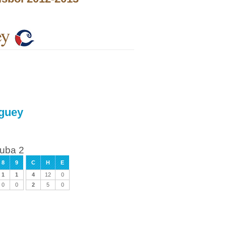
ey
aguey
uba 2
8
9
C
H
E
1
1
4
12
0
0
0
2
5
0