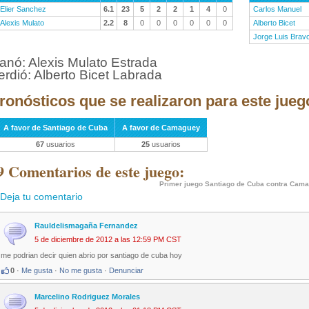
Elier Sanchez
6.1
23
5
2
2
1
4
0
Carlos Manuel
Alexis Mulato
2.2
8
0
0
0
0
0
0
Alberto Bicet
Jorge Luis Brav
anó: Alexis Mulato Estrada
erdió: Alberto Bicet Labrada
ronósticos que se realizaron para este jueg
A favor de Santiago de Cuba
A favor de Camaguey
67
usuarios
25
usuarios
9 Comentarios de este juego:
Primer juego Santiago de Cuba contra Cam
Deja tu comentario
Rauldelismagaña Fernandez
5 de diciembre de 2012 a las 12:59 PM CST
me podrian decir quien abrio por santiago de cuba hoy
0
·
Me gusta
·
No me gusta
·
Denunciar
Marcelino Rodriguez Morales