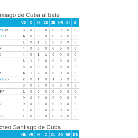
ntiago de Cuba al bate
VB
C
H
2B
3B
HR
CI
E
os
3B
3
0
0
0
0
0
0
0
ll
CF
4
0
0
0
0
0
0
0
1
0
1
1
0
0
0
0
F
4
0
0
0
0
0
0
0
D
4
0
1
1
0
0
0
0
3
1
0
0
0
0
0
0
3
0
0
0
0
0
0
0
S
4
1
2
0
0
0
0
0
ira
2B
2
0
1
0
1
0
2
0
0
0
0
0
0
0
0
0
RF
1
0
0
0
0
0
0
0
0
0
0
0
0
0
0
0
o
L
0
0
0
0
0
0
0
0
1
0
0
0
0
0
0
0
B)
1
0
0
0
0
0
0
0
cheo Santiago de Cuba
INN
VB
H
C
CL
SO
BB
DB