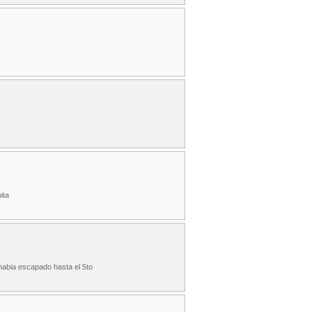
ita
habia escapado hasta el 5to