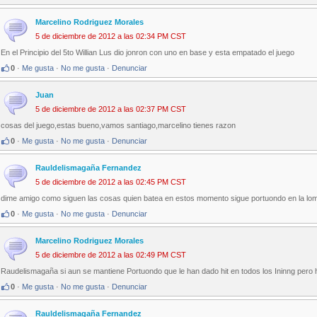
Marcelino Rodriguez Morales
5 de diciembre de 2012 a las 02:34 PM CST
En el Principio del 5to Willian Lus dio jonron con uno en base y esta empatado el juego
0
·
Me gusta
·
No me gusta
·
Denunciar
Juan
5 de diciembre de 2012 a las 02:37 PM CST
cosas del juego,estas bueno,vamos santiago,marcelino tienes razon
0
·
Me gusta
·
No me gusta
·
Denunciar
Rauldelismagaña Fernandez
5 de diciembre de 2012 a las 02:45 PM CST
dime amigo como siguen las cosas quien batea en estos momento sigue portuondo en la lom
0
·
Me gusta
·
No me gusta
·
Denunciar
Marcelino Rodriguez Morales
5 de diciembre de 2012 a las 02:49 PM CST
Raudelismagaña si aun se mantiene Portuondo que le han dado hit en todos los Ininng pero 
0
·
Me gusta
·
No me gusta
·
Denunciar
Rauldelismagaña Fernandez