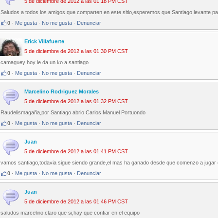
5 de diciembre de 2012 a las 01:18 PM CST
Saludos a todos los amigos que comparten en este sitio,esperemos que Santiago levante p
0
·
Me gusta
·
No me gusta
·
Denunciar
Erick Villafuerte
5 de diciembre de 2012 a las 01:30 PM CST
camaguey hoy le da un ko a santiago.
0
·
Me gusta
·
No me gusta
·
Denunciar
Marcelino Rodriguez Morales
5 de diciembre de 2012 a las 01:32 PM CST
Raudelismagaña,por Santiago abrio Carlos Manuel Portuondo
0
·
Me gusta
·
No me gusta
·
Denunciar
Juan
5 de diciembre de 2012 a las 01:41 PM CST
vamos santiago,todavia sigue siendo grande,el mas ha ganado desde que comenzo a juga
0
·
Me gusta
·
No me gusta
·
Denunciar
Juan
5 de diciembre de 2012 a las 01:46 PM CST
saludos marcelino,claro que si,hay que confiar en el equipo