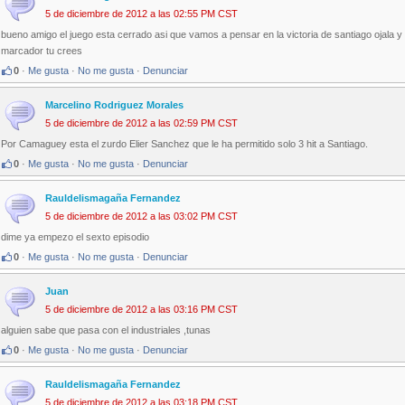
5 de diciembre de 2012 a las 02:55 PM CST
bueno amigo el juego esta cerrado asi que vamos a pensar en la victoria de santiago ojala 
marcador tu crees
0
·
Me gusta
·
No me gusta
·
Denunciar
Marcelino Rodriguez Morales
5 de diciembre de 2012 a las 02:59 PM CST
Por Camaguey esta el zurdo Elier Sanchez que le ha permitido solo 3 hit a Santiago.
0
·
Me gusta
·
No me gusta
·
Denunciar
Rauldelismagaña Fernandez
5 de diciembre de 2012 a las 03:02 PM CST
dime ya empezo el sexto episodio
0
·
Me gusta
·
No me gusta
·
Denunciar
Juan
5 de diciembre de 2012 a las 03:16 PM CST
alguien sabe que pasa con el industriales ,tunas
0
·
Me gusta
·
No me gusta
·
Denunciar
Rauldelismagaña Fernandez
5 de diciembre de 2012 a las 03:18 PM CST