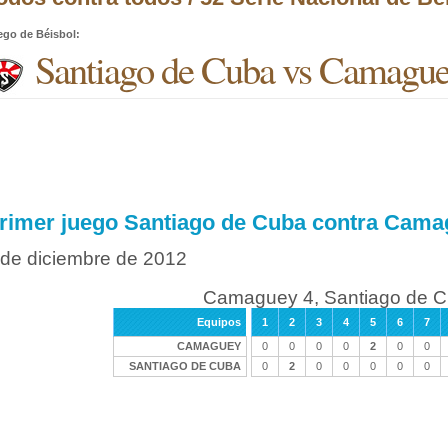
ego de Béisbol
:
Santiago de Cuba vs Camagu
rimer juego Santiago de Cuba contra Cam
 de diciembre de 2012
Camaguey 4, Santiago de C
Equipos
1
2
3
4
5
6
7
CAMAGUEY
0
0
0
0
2
0
0
SANTIAGO DE CUBA
0
2
0
0
0
0
0