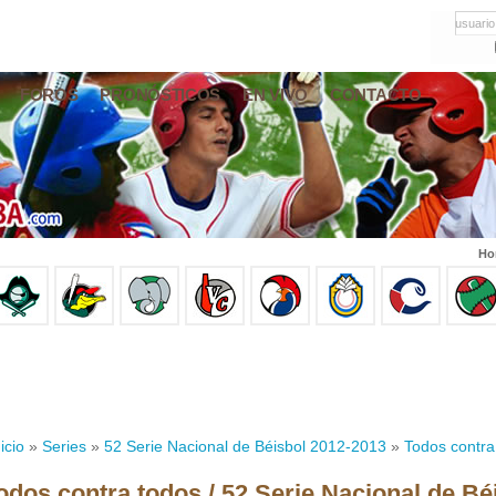
usuario
FOROS
PRONÓSTICOS
EN VIVO
CONTACTO
Ho
icio
»
Series
»
52 Serie Nacional de Béisbol 2012-2013
»
Todos contra
odos contra todos / 52 Serie Nacional de Bé