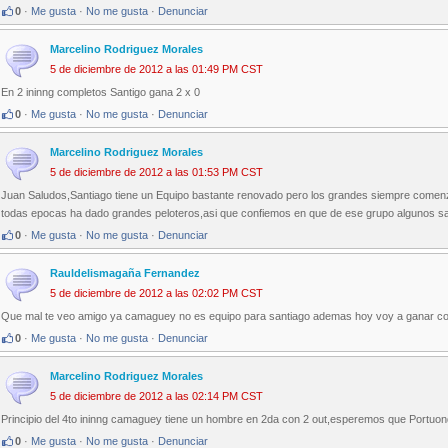
0
·
Me gusta
·
No me gusta
·
Denunciar
Marcelino Rodriguez Morales
5 de diciembre de 2012 a las 01:49 PM CST
En 2 ininng completos Santigo gana 2 x 0
0
·
Me gusta
·
No me gusta
·
Denunciar
Marcelino Rodriguez Morales
5 de diciembre de 2012 a las 01:53 PM CST
Juan Saludos,Santiago tiene un Equipo bastante renovado pero los grandes siempre comen
todas epocas ha dado grandes peloteros,asi que confiemos en que de ese grupo algunos s
0
·
Me gusta
·
No me gusta
·
Denunciar
Rauldelismagaña Fernandez
5 de diciembre de 2012 a las 02:02 PM CST
Que mal te veo amigo ya camaguey no es equipo para santiago ademas hoy voy a ganar con 
0
·
Me gusta
·
No me gusta
·
Denunciar
Marcelino Rodriguez Morales
5 de diciembre de 2012 a las 02:14 PM CST
Principio del 4to ininng camaguey tiene un hombre en 2da con 2 out,esperemos que Portuondo 
0
·
Me gusta
·
No me gusta
·
Denunciar