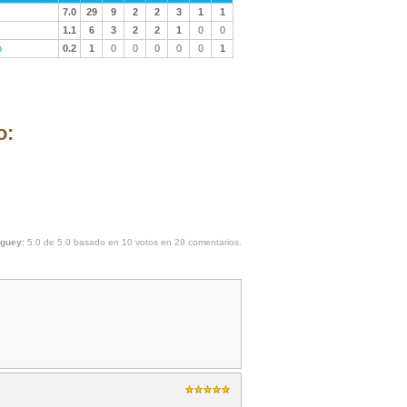
7.0
29
9
2
2
3
1
1
1.1
6
3
2
2
1
0
0
o
0.2
1
0
0
0
0
0
1
o:
aguey
:
5.0
de
5.0
basado en
10
votos en
29
comentarios.