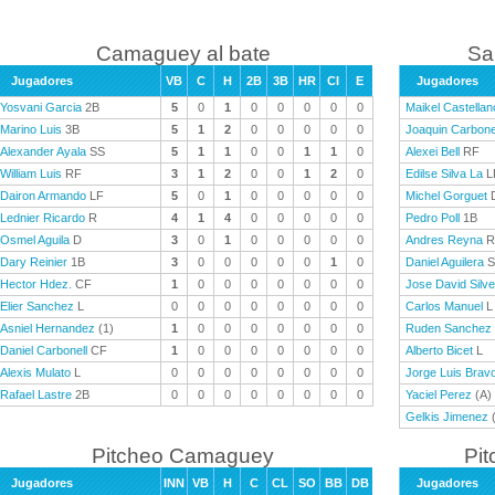
Camaguey al bate
Sa
Jugadores
VB
C
H
2B
3B
HR
CI
E
Jugadores
Yosvani Garcia
2B
5
0
1
0
0
0
0
0
Maikel Castellan
Marino Luis
3B
5
1
2
0
0
0
0
0
Joaquin Carbone
Alexander Ayala
SS
5
1
1
0
0
1
1
0
Alexei Bell
RF
William Luis
RF
3
1
2
0
0
1
2
0
Edilse Silva La
L
Dairon Armando
LF
5
0
1
0
0
0
0
0
Michel Gorguet
Lednier Ricardo
R
4
1
4
0
0
0
0
0
Pedro Poll
1B
Osmel Aguila
D
3
0
1
0
0
0
0
0
Andres Reyna
R
Dary Reinier
1B
3
0
0
0
0
0
1
0
Daniel Aguilera
S
Hector Hdez.
CF
1
0
0
0
0
0
0
0
Jose David Silve
Elier Sanchez
L
0
0
0
0
0
0
0
0
Carlos Manuel
L
Asniel Hernandez
(1)
1
0
0
0
0
0
0
0
Ruden Sanchez
Daniel Carbonell
CF
1
0
0
0
0
0
0
0
Alberto Bicet
L
Alexis Mulato
L
0
0
0
0
0
0
0
0
Jorge Luis Brav
Rafael Lastre
2B
0
0
0
0
0
0
0
0
Yaciel Perez
(A)
Gelkis Jimenez
(
Pitcheo Camaguey
Pit
Jugadores
INN
VB
H
C
CL
SO
BB
DB
Jugadores